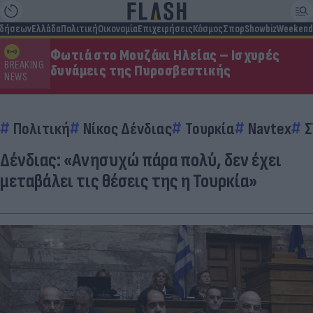
ιδήσεων
Ελλάδα
Πολιτική
Οικονομία
Επιχειρήσεις
Κόσμος
Σπορ
Showbiz
Weekend
Φωτιά στο Μουζάκι Ηλείας – Ισχυρές
BREAKING
δυνάμεις της Πυροσβεστικής
NEWS
Πολιτική
Νίκος Δένδιας
Τουρκία
Navtex
Σ
Δένδιας: «Aνησυχώ πάρα πολύ, δεν έχει
μεταβάλει τις θέσεις της η Τουρκία»