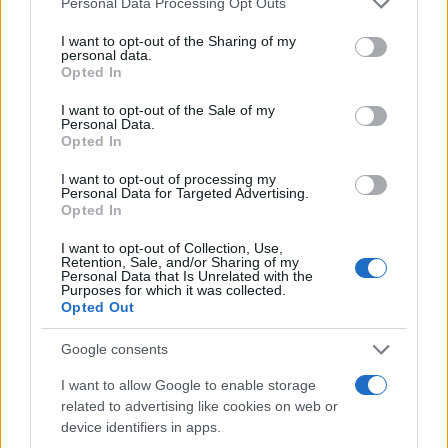
Personal Data Processing Opt Outs
μας να υπάρχει αυτόνομος αμυντικός βραχίονας
services and may gather and store information including but
της Ευρωπαϊκής Ένωσης.
not limited to your visit or usage behaviour. You may click to
I want to opt-out of the Sharing of my
personal data.
grant or deny consent to Google and its third-party tags to
Opted In
use your data for below specified purposes in below Google
Η θέση της αντιπολίτευσης
consent section.
I want to opt-out of the Sale of my
Personal Data.
Νωρίτερα, ο Ευάγγελος Αποστολάκης (ΣΥΡΙΖΑ)
Opted In
αναφέρθηκε στη νέα NAVTEX, καταγγέλλοντας πως
I want to opt-out of processing my
η Άγκυρα αμφισβητεί τα κυριαρχικά δικαιώματα
Personal Data for Targeted Advertising.
Opted In
της χώρας μας. Αίσθηση προκάλεσε η παρέμβαση
του Παναγιώτη Παρασκευαΐδη (ΠΑΣΟΚ), ο οποίος
I want to opt-out of Collection, Use,
Retention, Sale, and/or Sharing of my
ανέπτυξε σενάριο… απόβασης των Τούρκων στα
Personal Data that Is Unrelated with the
Purposes for which it was collected.
νησιά του Αιγαίου.
Opted Out
Google consents
«
Μια μέρα θα το κάνουν οι Τούρκοι αυτό που λένε,
πρέπει να προετοιμάσουμε τον πληθυσμό με την
I want to allow Google to enable storage
related to advertising like cookies on web or
παλλαϊκή άμυνα. Μόνο τους 5.000 κυνηγούς να
device identifiers in apps.
μαζέψουμε, και μαζί και με την παλλαϊκή άμυνα, θα