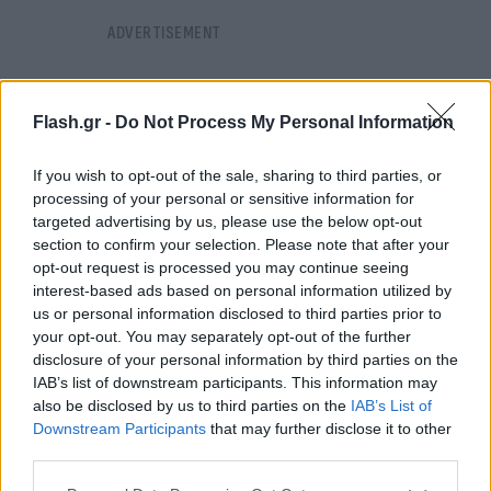
Flash.gr -
Do Not Process My Personal Information
If you wish to opt-out of the sale, sharing to third parties, or
processing of your personal or sensitive information for
targeted advertising by us, please use the below opt-out
section to confirm your selection. Please note that after your
opt-out request is processed you may continue seeing
interest-based ads based on personal information utilized by
us or personal information disclosed to third parties prior to
your opt-out. You may separately opt-out of the further
disclosure of your personal information by third parties on the
IAB’s list of downstream participants. This information may
also be disclosed by us to third parties on the
IAB’s List of
Όσο για την αποστολή της ελληνικής φρεγάτας
Downstream Participants
that may further disclose it to other
στην Ερυθρά Θάλασσα, ο υπουργός Εθνικής Άμυνας
third parties.
έστειλε το μήνυμα πως είναι προς το συμφέρον
Please note that this website/app uses one or more Google