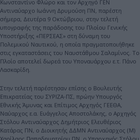
Κωνσταντίνο Φλώρο και τον Αρχηγό ΓΕΝ
Αντιναύαρχο Ιωάννη Δρυμούση ΠΝ, παρέστη
σήμερα, Δευτέρα 9 Οκτώβριου, στην τελετή
υπογραφής της παράδοσης του Πλοίου Γενικής
Υποστήριξης «ΠΕΡΣΕΑΣ» στη δύναμη του
Πολεμικού Ναυτικού, η οποία πραγματοποιήθηκε
στις εγκαταστάσεις του Ναυστάθμου Σαλαμίνος. Το
Πλοίο αποτελεί δωρεά του Υποναυάρχου ε.τ. Πάνο
Λασκαρίδη.
Στην τελετή παρέστησαν επίσης ο Βουλευτής
Επικρατείας του ΣΥΡΙΖΑ-ΠΣ, πρώην Υπουργός
Εθνικής Άμυνας και Επίτιμος Αρχηγός ΓΕΕΘΑ,
Ναύαρχος ε.α. Ευάγγελος Αποστολάκης, ο Αρχηγός
Στόλου Αντιναύαρχος Δημήτριος Ελευθέριος
Κατάρας ΠΝ, ο Διοικητής ΔΔΜΝ Αντιναύαρχος (Μ)
Χαρίλαος Παπαδημητρίου ΠΝ, ο Υπαρχηγός Στόλου