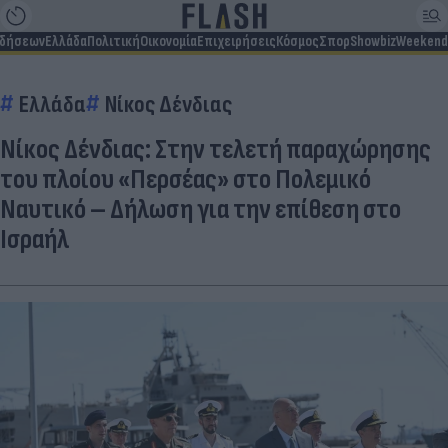
ιδήσεων
Ελλάδα
Πολιτική
Οικονομία
Επιχειρήσεις
Κόσμος
Σπορ
Showbiz
Weekend
Ελλάδα
Νίκος Δένδιας
Νίκος Δένδιας: Στην τελετή παραχώρησης
του πλοίου «Περσέας» στο Πολεμικό
Ναυτικό – Δήλωση για την επίθεση στο
Ισραήλ