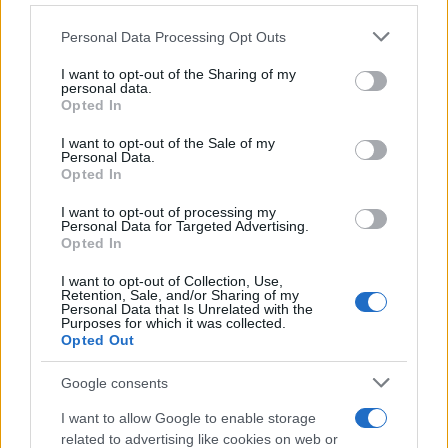
τη στήριξη ενός Πολεμικού Ναυτικού, με
Please note that this website/app uses one or more Google
Personal Data Processing Opt Outs
δυνατότητες να επιχειρεί πέραν του ορίζοντα. Και
services and may gather and store information including but
το Πολεμικό Ναυτικό δεν μπορεί να επιχειρεί
not limited to your visit or usage behaviour. You may click to
I want to opt-out of the Sharing of my
personal data.
πέραν του ορίζοντα χωρίς πλοία υποστήριξης,
grant or deny consent to Google and its third-party tags to
Opted In
use your data for below specified purposes in below Google
ικανά να σταθούν δίπλα, σε αυτήν την προσπάθεια.
consent section.
I want to opt-out of the Sale of my
Αυτός είναι ο μεγάλος ρόλος και η προσφορά του
Personal Data.
Opted In
«ΠΕΡΣΕΑ».
I want to opt-out of processing my
Personal Data for Targeted Advertising.
Θέλω λοιπόν, κύριε Ναύαρχε, να σας εκφράσω την
Opted In
αμέριστη ευγνωμοσύνη των Ενόπλων Δυνάμεων
I want to opt-out of Collection, Use,
της χώρας, αλλά νομίζω θα μου επιτρέψετε να πω,
Retention, Sale, and/or Sharing of my
Personal Data that Is Unrelated with the
εκφράζοντάς την αξιόπιστα, και της ελληνικής
Purposes for which it was collected.
Opted Out
κοινωνίας.
Google consents
Η πατρίδα μας στάθηκε πάντα χάρη στη μεγάλη
I want to allow Google to enable storage
παράδοση των δωρεών και των δωρητών και ο
related to advertising like cookies on web or