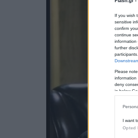
Flash.gr -
If you wish 
sensitive in
confirm you
continue se
information 
further disc
participants
Downstream 
Please note
information 
deny consent
in below Go
Persona
I want t
Opted 