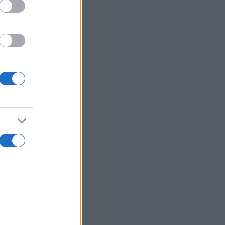
ον
 αλλά ήταν
ώνουν το
ι τι θα
νατραπούν.