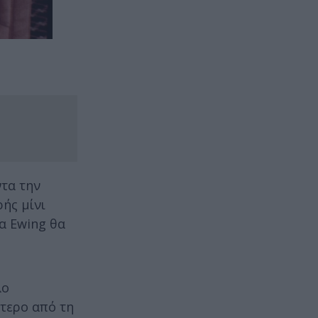
ντα την
ής μίνι
ια Ewing θα
λο
ύτερο από τη