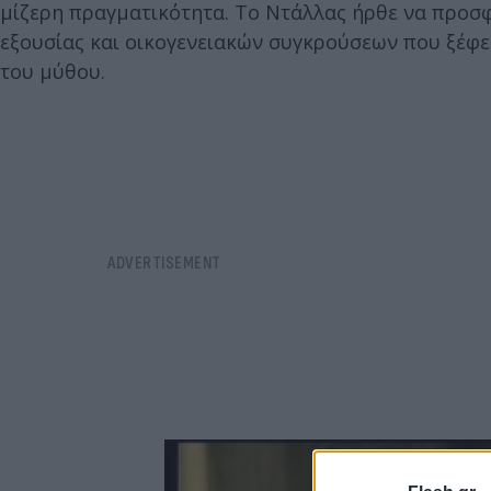
μίζερη πραγματικότητα. Το Ντάλλας ήρθε να προσφ
εξουσίας και οικογενειακών συγκρούσεων που ξέφε
του μύθου.