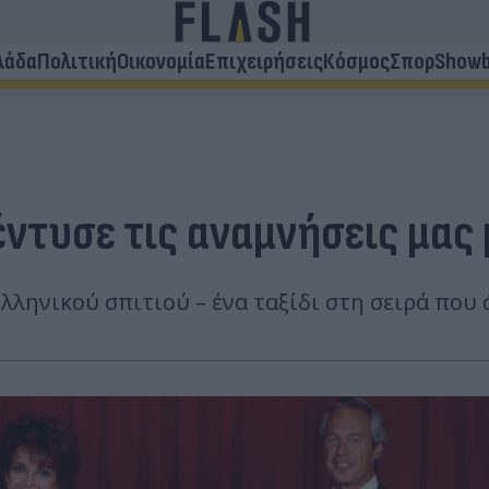
λάδα
Πολιτική
Οικονομία
Επιχειρήσεις
Κόσμος
Σπορ
Showb
έντυσε τις αναμνήσεις μας 
ελληνικού σπιτιού – ένα ταξίδι στη σειρά που