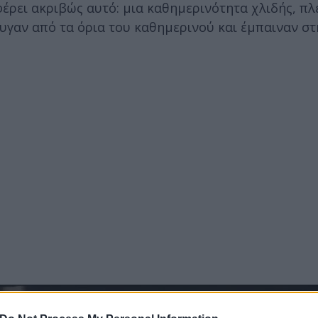
έρει ακριβώς αυτό: μια καθημερινότητα χλιδής, πλ
υγαν από τα όρια του καθημερινού και έμπαιναν σ