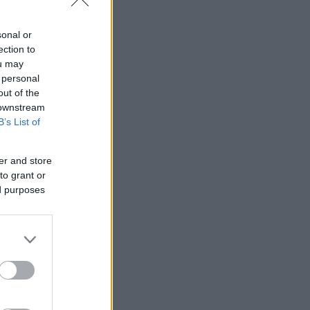
sonal or
ection to
ou may
 personal
out of the
 downstream
B’s List of
er and store
to grant or
ed purposes