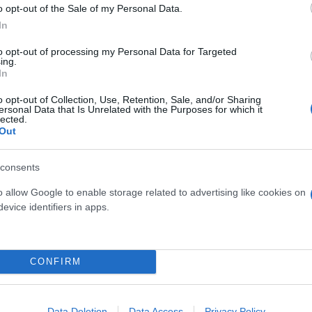
o opt-out of the Sale of my Personal Data.
In
to opt-out of processing my Personal Data for Targeted
ing.
In
o opt-out of Collection, Use, Retention, Sale, and/or Sharing
ersonal Data that Is Unrelated with the Purposes for which it
lected.
Out
ς ένα οικογενειακό δράμα. Ήταν ένα σχόλιο πάνω στ
τη και προδοσία. Οι Ewing ήταν πετρελαιάδες, ναι,
consents
λη την ομορφιά και την ασχήμια της.
o allow Google to enable storage related to advertising like cookies on
evice identifiers in apps.
ταδιακά, με τον δεύτερο και τρίτο κύκλο να καθιερ
 Κάθε Παρασκευή βράδυ, η Αμερική σταματούσε να δε
 μυστικά θα αποκαλυφθούν και ποιες συμμαχίες θα α
CONFIRM
Data Deletion
Data Access
Privacy Policy