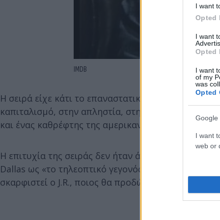
I want t
Opted 
I want 
Advertis
Opted 
IMDB
I want t
of my P
was col
Opted 
Η σειρά είχε κάτι το επαναστατικό: δεν ήταν απλώ
καπιταλισμό, στην απληστία, στην οικογενειακή πίσ
Google 
και ένας καθρέφτης της αμερικανικής ψυχής – με ό
I want t
web or d
Η επιτυχία της σειράς δεν ήταν άμεση – χτίστηκε σ
Dallas ως «το τηλεοπτικό γεγονός της εβδομάδας».
σκαρφιστεί ο J.R., ποιος θα προδώσει ποιον, ποια