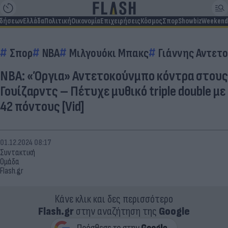
ιδήσεων
Ελλάδα
Πολιτική
Οικονομία
Επιχειρήσεις
Κόσμος
Σπορ
Showbiz
Weekend
Σπορ
ΝΒΑ
Μιλγουόκι Μπακς
Γιάννης Αντετ
ΝΒΑ: «Όργια» Αντετοκούνμπο κόντρα στους
Γουίζαρντς – Πέτυχε μυθικό triple double με
42 πόντους [Vid]
01.12.2024 08:17
Συντακτική
Ομάδα
Flash.gr
Κάνε κλικ και δες περισσότερο
Flash.gr
στην αναζήτηση της
Google