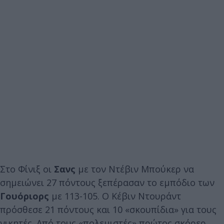
Στο Φίνιξ οι
Σανς
με τον Ντέβιν Μπούκερ να
σημειώνει 27 πόντους ξεπέρασαν το εμπόδιο των
Γουόριορς
με 113-105. Ο Κέβιν Ντουράντ
πρόσθεσε 21 πόντους και 10 «σκουπίδια» για τους
νικητές. Από τους «πολεμιστές» πρώτος σκόρερ