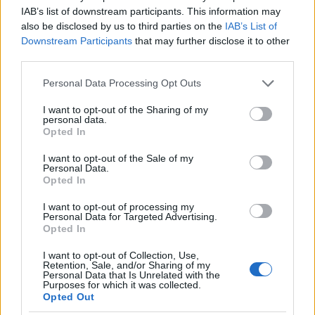
Είχαμε επίσης:
IAB’s list of downstream participants. This information may
also be disclosed by us to third parties on the
IAB’s List of
Downstream Participants
that may further disclose it to other
Πίστονς-Σίξερς 96-111 (Μπίσλι 19-Μάξεϊ 32)
third parties.
Please note that this website/app uses one or more Google
Personal Data Processing Opt Outs
Τζαζ-Μάβερικς 94-106 (Μάρκανεν 19-Ίρβινγκ 30).
services and may gather and store information including but
not limited to your visit or usage behaviour. You may click to
I want to opt-out of the Sharing of my
personal data.
grant or deny consent to Google and its third-party tags to
Opted In
use your data for below specified purposes in below Google
consent section.
I want to opt-out of the Sale of my
Personal Data.
Opted In
I want to opt-out of processing my
Personal Data for Targeted Advertising.
Opted In
I want to opt-out of Collection, Use,
Retention, Sale, and/or Sharing of my
Personal Data that Is Unrelated with the
Purposes for which it was collected.
Opted Out