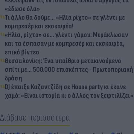
«έκλεψαν» τις εντυπώσεις αλλά ο Αργυρός τα
«έδωσε όλα»
Τι άλλο θα δούμε... «Ηλία ρίχτο» σε γλέντι με
κομπρεσέρ και εκσκαφέα!
«Ηλία, ρίχτο» σε... γλέντι γάμου: Μεράκλωσαν
και τα έσπασαν με κομπρεσέρ και εκσκαφέα,
επικό βίντεο
Θεσσαλονίκη: Ένα υπαίθριο μετακινούμενο
σπίτι με... 500.000 επισκέπτες - Πρωτοποριακή
δράση
DJ έπαιξε Καζαντζίδη σε House party κι έκανε
χαμό: «Είναι ιστορία κι ο άλλος τον ξεφτιλίζει»
Διάβασε περισσότερα