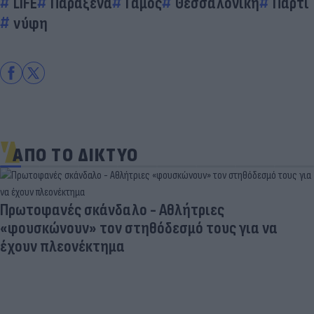
LIFE
Παράξενα
Γάμος
Θεσσαλονίκη
Πάρτι
νύφη
ΑΠΟ ΤΟ ΔΙΚΤΥΟ
- Aθλήτριες
θόδεσμό τους για να