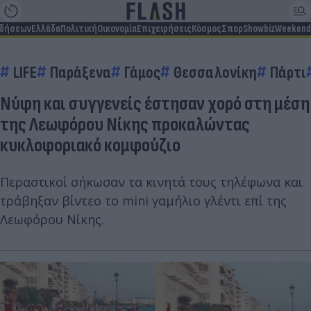
ιδήσεων
Ελλάδα
Πολιτική
Οικονομία
Επιχειρήσεις
Κόσμος
Σπορ
Showbiz
Weekend
LIFE
Παράξενα
Γάμος
Θεσσαλονίκη
Πάρτι
Νύφη και συγγενείς έστησαν χορό στη μέση
της Λεωφόρου Νίκης προκαλώντας
κυκλοφοριακό κομφούζιο
Περαστικοί σήκωσαν τα κινητά τους τηλέφωνα και
τράβηξαν βίντεο το mini γαμήλιο γλέντι επί της
Λεωφόρου Νίκης.