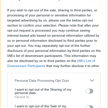
Αντιδράσεις στα social για το θάνατο του
κουταβιού που ζούσε με λύκους - Τι απαντά ο δρ
If you wish to opt-out of the sale, sharing to third parties, or
Ζωολογίας
processing of your personal or sensitive information for
targeted advertising by us, please use the below opt-out
06.08.2026
section to confirm your selection. Please note that after your
opt-out request is processed you may continue seeing
interest-based ads based on personal information utilized by
us or personal information disclosed to third parties prior to
your opt-out. You may separately opt-out of the further
disclosure of your personal information by third parties on the
IAB’s list of downstream participants. This information may
also be disclosed by us to third parties on the
IAB’s List of
Downstream Participants
that may further disclose it to other
third parties.
Please note that this website/app uses one or more Google
Personal Data Processing Opt Outs
services and may gather and store information including but
not limited to your visit or usage behaviour. You may click to
I want to opt-out of the Sharing of my
personal data.
grant or deny consent to Google and its third-party tags to
Opted In
use your data for below specified purposes in below Google
consent section.
I want to opt-out of the Sale of my