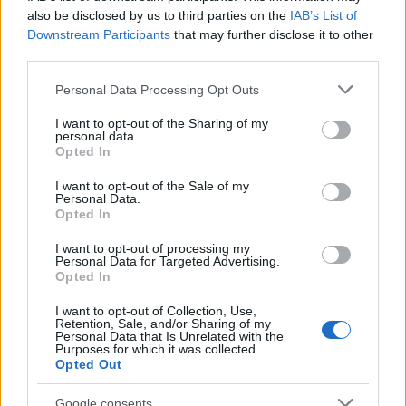
also be disclosed by us to third parties on the
IAB’s List of
Downstream Participants
that may further disclose it to other
third parties.
Please note that this website/app uses one or more Google
Personal Data Processing Opt Outs
services and may gather and store information including but
not limited to your visit or usage behaviour. You may click to
I want to opt-out of the Sharing of my
personal data.
grant or deny consent to Google and its third-party tags to
Opted In
use your data for below specified purposes in below Google
consent section.
I want to opt-out of the Sale of my
Personal Data.
Opted In
I want to opt-out of processing my
Personal Data for Targeted Advertising.
Opted In
I want to opt-out of Collection, Use,
Retention, Sale, and/or Sharing of my
Personal Data that Is Unrelated with the
Purposes for which it was collected.
Καθώς το αεροπλάνο πετάει, το τηλέφωνό μας
Opted Out
προσπαθεί να βρει σήμα, αναζητώντας πύργους
επικοινωνίας. Όταν δεκάδες συσκευές κάνουν το
Google consents