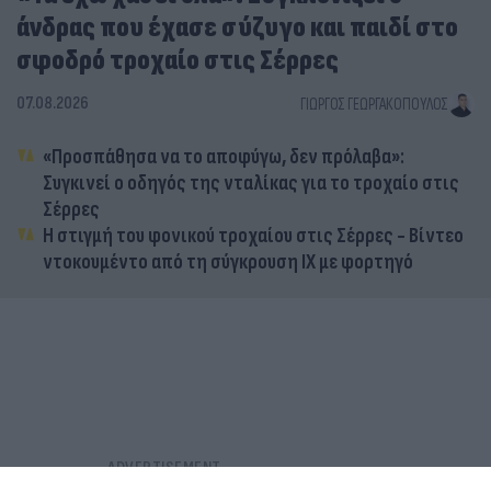
άνδρας που έχασε σύζυγο και παιδί στο
σφοδρό τροχαίο στις Σέρρες
07.08.2026
ΓΙΏΡΓΟΣ ΓΕΩΡΓΑΚΌΠΟΥΛΟΣ
«Προσπάθησα να το αποφύγω, δεν πρόλαβα»:
Συγκινεί ο οδηγός της νταλίκας για το τροχαίο στις
Σέρρες
Η στιγμή του φονικού τροχαίου στις Σέρρες - Βίντεο
ντοκουμέντο από τη σύγκρουση ΙΧ με φορτηγό