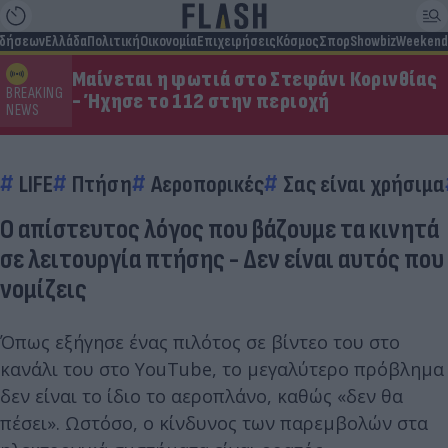
ιδήσεων
Ελλάδα
Πολιτική
Οικονομία
Επιχειρήσεις
Κόσμος
Σπορ
Showbiz
Weekend
Μαίνεται η φωτιά στο Στεφάνι Κορινθίας
BREAKING
- Ήχησε το 112 στην περιοχή
NEWS
LIFE
Πτήση
Αεροπορικές
Σας είναι χρήσιμα
Ο απίστευτος λόγος που βάζουμε τα κινητά
σε λειτουργία πτήσης - Δεν είναι αυτός που
νομίζεις
Όπως εξήγησε ένας πιλότος σε βίντεo του στο
κανάλι του στο YouTube, το μεγαλύτερο πρόβλημα
δεν είναι το ίδιο το αεροπλάνο, καθώς «δεν θα
πέσει». Ωστόσο, ο κίνδυνος των παρεμβολών στα