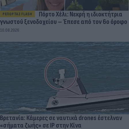
Πόρτο Χέλι: Νεκρή η ιδιοκτήτρια
ΡΕΠΟΡΤΑΖ FLASH
γνωστού ξενοδοχείου – Έπεσε από τον 6ο όροφο
10.08.2026
Βρετανία: Κάμερες σε ναυτικά drones έστελναν
«σήματα ζωής» σε IP στην Κίνα