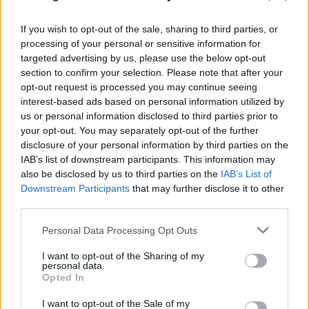
If you wish to opt-out of the sale, sharing to third parties, or
processing of your personal or sensitive information for
targeted advertising by us, please use the below opt-out
section to confirm your selection. Please note that after your
Σε ύφεση η φωτιά στον Κουβαρά Αττικής - Η
opt-out request is processed you may continue seeing
interest-based ads based on personal information utilized by
φωτιά έχει περιοριστεί σε πτηνοτροφική μονάδα
us or personal information disclosed to third parties prior to
που καίγεται
your opt-out. You may separately opt-out of the further
disclosure of your personal information by third parties on the
10.08.2026
ΧΡΙΣΤΌΔΟΥΛΟΣ ΣΚΟΎΝΤΑΣ
IAB’s list of downstream participants. This information may
also be disclosed by us to third parties on the
IAB’s List of
Downstream Participants
that may further disclose it to other
third parties.
Please note that this website/app uses one or more Google
Personal Data Processing Opt Outs
services and may gather and store information including but
not limited to your visit or usage behaviour. You may click to
I want to opt-out of the Sharing of my
personal data.
grant or deny consent to Google and its third-party tags to
Opted In
use your data for below specified purposes in below Google
consent section.
I want to opt-out of the Sale of my