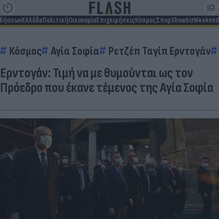
ιδήσεων
Ελλάδα
Πολιτική
Οικονομία
Επιχειρήσεις
Κόσμος
Σπορ
Showbiz
Weekend
Κόσμος
Αγία Σοφία
Ρετζέπ Ταγίπ Ερντογάν
Ερντογάν: Τιμή να με θυμούνται ως τον
Πρόεδρο που έκανε τέμενος της Αγία Σοφία