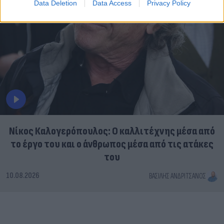
Data Deletion
Data Access
Privacy Policy
Νίκος Καλογερόπουλος: Ο καλλιτέχνης μέσα από
το έργο του και ο άνθρωπος μέσα από τις ατάκες
του
10.08.2026
ΒΑΣΊΛΗΣ ΑΝΔΡΙΤΣΆΝΟΣ