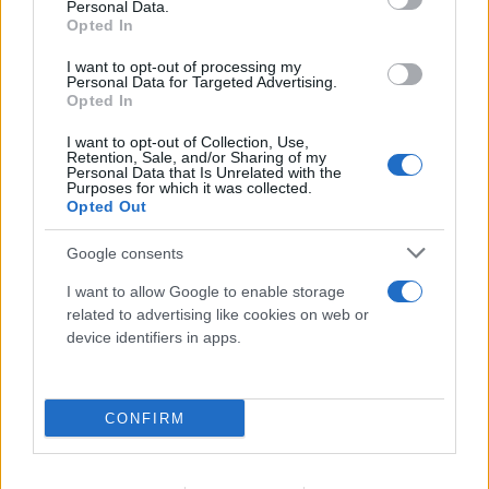
Personal Data.
Opted In
I want to opt-out of processing my
Personal Data for Targeted Advertising.
Opted In
Χανιά: Συγκλονιστικό βίντεο με ναυαγοσώστη να
I want to opt-out of Collection, Use,
Retention, Sale, and/or Sharing of my
σώζει γυναίκα δίνοντας μάχη με τα κύματα
Personal Data that Is Unrelated with the
Purposes for which it was collected.
10.08.2026
ΧΡΙΣΤΌΔΟΥΛΟΣ ΣΚΟΎΝΤΑΣ
Opted Out
Google consents
I want to allow Google to enable storage
related to advertising like cookies on web or
device identifiers in apps.
CONFIRM