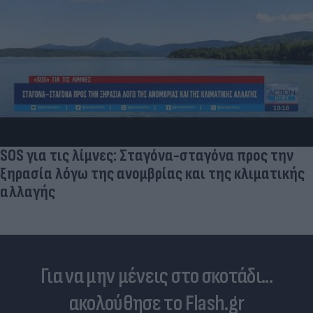
Στη «δίνη» του υπερτουρισμού τα Κουφονήσ
Από «απάτητος» παράδεισος σε... κοσμοπολ
νησί
ής
Για να μην μένεις στο σκοτάδι...
ακολούθησε το Flash.gr