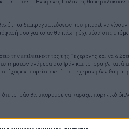
ικά με το αν οι Ηνωμένες Πολιτείες θα «εμπλακούν 
ιθανότητα διαπραγματεύσεων που μπορεί να γίνουν 
απόφασή μου για το αν θα πάω ή όχι μέσα στις επόμ
ει» την επιθετικότητας της Τεχεράνης και να δώσε
τυπημάτων ανάμεσα στο Ιράν και το Ισραήλ, κατά τι
ς στόχος» και ορκίστηκε ότι η Τεχεράνη δεν θα μπο
 ότι το Ιράν θα μπορούσε να παράξει πυρηνικό όπλ