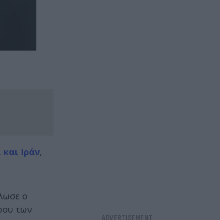
 και Ιράν
,
λωσε ο
ρου των