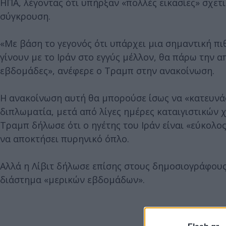
ΗΠΑ, λέγοντας ότι υπήρξαν «πολλές εικασίες» σχετ
σύγκρουση.
«Με βάση το γεγονός ότι υπάρχει μια σημαντική π
γίνουν με το Ιράν στο εγγύς μέλλον, θα πάρω την 
εβδομάδες», ανέφερε ο Τραμπ στην ανακοίνωση.
Η ανακοίνωση αυτή θα μπορούσε ίσως να «κατευνάσ
διπλωματία, μετά από λίγες ημέρες καταιγιστικών χ
Τραμπ δήλωσε ότι ο ηγέτης του Ιράν είναι «εύκολο
να αποκτήσει πυρηνικό όπλο.
Αλλά η Λίβιτ δήλωσε επίσης στους δημοσιογράφους
διάστημα «μερικών εβδομάδων».