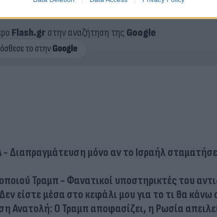
 ότι η κατάσταση στη Μέση Ανατολή αξιολογείται κ
ερο
Flash.gr
στην αναζήτηση της
Google
ΠΑ - Διαπραγμάτευση μόνο αν το Ισραήλ σταματήσε
νοποιού Τραμπ - Φανατικοί υποστηρικτές του αντ
 Δεν είστε μέσα στο κεφάλι μου για το τι θα κάνω 
ση Ανατολή: Ο Τραμπ αποφασίζει, η Ρωσία απειλε