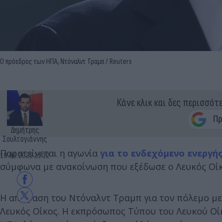
Ο πρόεδρος των ΗΠΑ, Ντόναλντ Τραμπ / Reuters
Κάνε κλικ και δες περισσότ
Δημήτρης
Σουλτογιάννης
Παρατείνεται η αγωνία
για το ενδεχόμενο ενεργή
19.06.2025 21:12
σύμφωνα με ανακοίνωση που εξέδωσε ο Λευκός Οίκο
Η απόφαση του Ντόναλντ Τραμπ για τον πόλεμο με 
Λευκός Οίκος. Η εκπρόσωπος Τύπου του Λευκού Οί