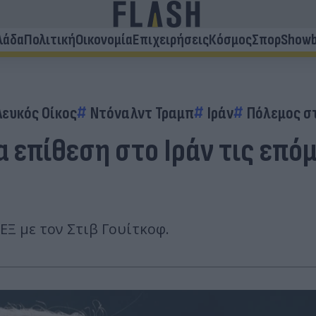
λάδα
Πολιτική
Οικονομία
Επιχειρήσεις
Κόσμος
Σπορ
Showb
Λευκός Οίκος
Ντόναλντ Τραμπ
Ιράν
Πόλεμος σ
 επίθεση στο Ιράν τις επόμ
ΕΞ με τον Στιβ Γουίτκοφ.