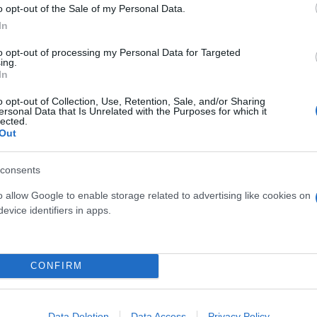
o opt-out of the Sale of my Personal Data.
In
to opt-out of processing my Personal Data for Targeted
ing.
In
o opt-out of Collection, Use, Retention, Sale, and/or Sharing
ersonal Data that Is Unrelated with the Purposes for which it
lected.
Out
consents
o allow Google to enable storage related to advertising like cookies on
evice identifiers in apps.
δεχόμενη συμφωνία δεν θα περιλαμβάνει τον εμπλο
λ).
CONFIRM
ουλίου Εθνικής Ασφαλείας υπό τον Τραμπ για την 
Data Deletion
Data Access
Privacy Policy