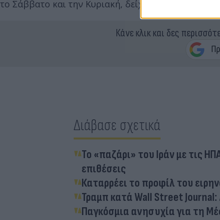
το Σάββατο και την Κυριακή, δείχνοντας προφανώς
Κάνε κλικ και δες περισσότ
Διάβασε σχετικά
Το «παζάρι» του Ιράν με τις Η
επιθέσεις
Καταρρέει το προφίλ του ειρη
Τραμπ κατά Wall Street Journal:
Παγκόσμια ανησυχία για τη Μέ