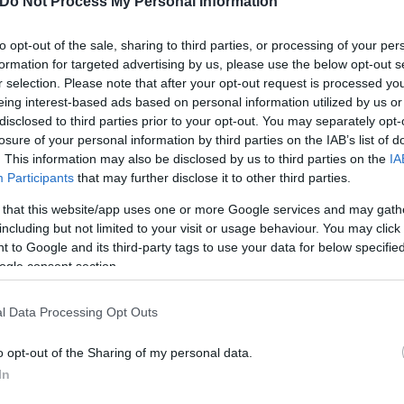
Do Not Process My Personal Information
to opt-out of the sale, sharing to third parties, or processing of your per
formation for targeted advertising by us, please use the below opt-out s
r selection. Please note that after your opt-out request is processed y
eing interest-based ads based on personal information utilized by us or
disclosed to third parties prior to your opt-out. You may separately opt-
losure of your personal information by third parties on the IAB’s list of
. This information may also be disclosed by us to third parties on the
IA
Participants
that may further disclose it to other third parties.
 that this website/app uses one or more Google services and may gath
κή εμπλοκή
including but not limited to your visit or usage behaviour. You may click 
 to Google and its third-party tags to use your data for below specifi
ogle consent section.
ι αμερικανική εμπλοκή τις επόμενες 24 με 48 ώρες,
συμμετάσχει άμεσα στη σύρραξη.
l Data Processing Opt Outs
o opt-out of the Sharing of my personal data.
 βρεθεί πιο κοντά στο να αποκτήσει πυρηνικό όπλο.
In
ίλησε με τον ειδικό απεσταλμένο του Τραμπ, Στιβ 