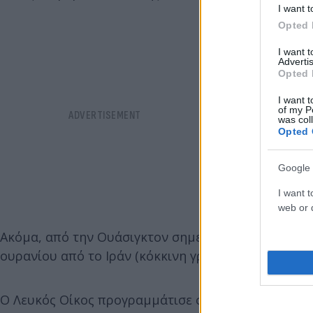
I want t
Opted 
I want 
Advertis
Opted 
I want t
of my P
was col
Opted 
Google 
I want t
web or d
Ακόμα, από την Ουάσιγκτον σημείωσαν ότι μια εν
ουρανίου από το Ιράν (κόκκινη γραμμή για το Ισραή
Ο Λευκός Οίκος προγραμμάτισε σύγκλιση του Συμβ