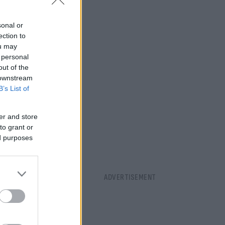
sonal or
ection to
ou may
 personal
out of the
 downstream
B’s List of
er and store
to grant or
ed purposes
 με τον
 Ο Λευκός
Γουίτκοφ.