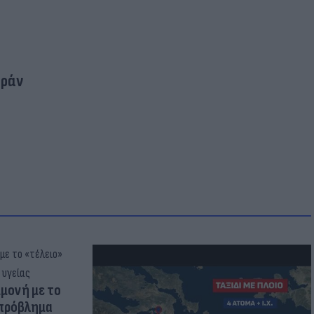
Ιράν
μμονή με το
 πρόβλημα