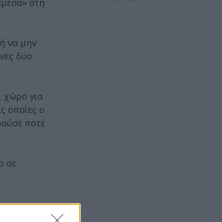
άμεσα» στη
ή να μην
ενες δύο
ι χώρο για
ς οποίες ο
ρούσε ποτέ
ο σε