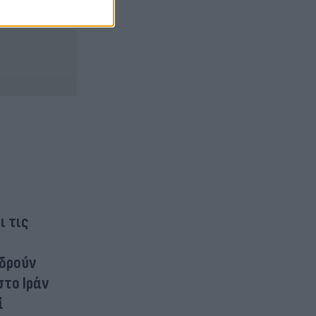
αθημερινά.
ι τις
ιδρούν
στο Ιράν
ί