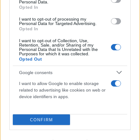
Personal Data.
Opted In
I want to opt-out of processing my
Personal Data for Targeted Advertising.
Opted In
I want to opt-out of Collection, Use,
Retention, Sale, and/or Sharing of my
Personal Data that Is Unrelated with the
Το τέλος στελεχών του ΣΚΑΪ: Το χρονικό ενός
Purposes for which it was collected.
προαναγγελθέντος «θανάτου» με σφραγίδα Γιάννη
Opted Out
Αλαφούζου
Google consents
07.08.2026
ΧΡΊΣΛΑ ΓΕΩΡΓΑΚΟΠΟΎΛΟΥ
I want to allow Google to enable storage
related to advertising like cookies on web or
device identifiers in apps.
CONFIRM