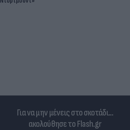
Τραγωδία της Marfin: Στην Ελλάδα η 46χρονη που
κατηγορείται για εμπρησμό
Για να μην μένεις στο σκοτάδι...
ακολούθησε το Flash.gr