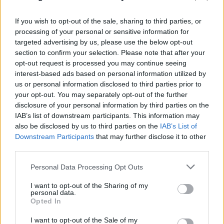
Μυστράς: 11 μήνες με αναστολή στον 55χρονο που
If you wish to opt-out of the sale, sharing to third parties, or
είχε κρύψει τον πατέρα του στον καταψύκτη
processing of your personal or sensitive information for
targeted advertising by us, please use the below opt-out
07.08.2026
ΕΛΈΝΗ ΚΑΡΑΘΆΝΟΥ
section to confirm your selection. Please note that after your
opt-out request is processed you may continue seeing
interest-based ads based on personal information utilized by
us or personal information disclosed to third parties prior to
your opt-out. You may separately opt-out of the further
disclosure of your personal information by third parties on the
IAB’s list of downstream participants. This information may
also be disclosed by us to third parties on the
IAB’s List of
Downstream Participants
that may further disclose it to other
third parties.
Please note that this website/app uses one or more Google
Personal Data Processing Opt Outs
services and may gather and store information including but
not limited to your visit or usage behaviour. You may click to
I want to opt-out of the Sharing of my
personal data.
grant or deny consent to Google and its third-party tags to
Opted In
use your data for below specified purposes in below Google
consent section.
I want to opt-out of the Sale of my