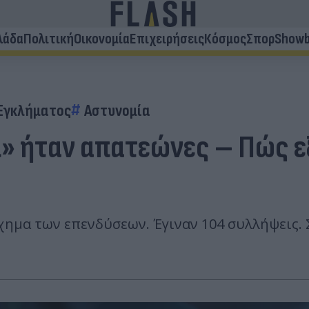
λάδα
Πολιτική
Οικονομία
Επιχειρήσεις
Κόσμος
Σπορ
Showb
 Εγκλήματος
Αστυνομία
ι» ήταν απατεώνες – Πώς 
χημα των επενδύσεων. Έγιναν 104 συλλήψεις.