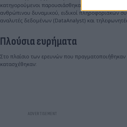
κατηγορούμενοι παρουσιάσθηκαν ως διευθυντές αν
ανθρώπινου δυναμικού, ειδικοί πληροφοριακών συσ
αναλυτές δεδομένων (DataAnalyst) και τηλεφωνητές
Πλούσια ευρήματα
Στο πλαίσιο των ερευνών που πραγματοποιήθηκαν σ
κατασχέθηκαν: