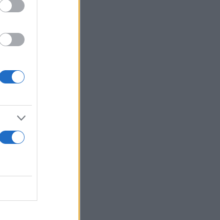
 γινόταν
ο αδίκημα
υνομικών της