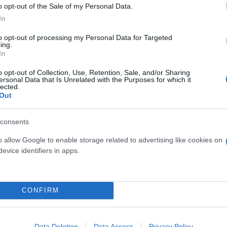
o opt-out of the Sale of my Personal Data.
In
to opt-out of processing my Personal Data for Targeted
ing.
In
o opt-out of Collection, Use, Retention, Sale, and/or Sharing
ersonal Data that Is Unrelated with the Purposes for which it
lected.
Out
ί στα ΗΑΕ
consents
o allow Google to enable storage related to advertising like cookies on
ένη διαδικτυακή πλατφόρμα-ιστοσελίδα, της οποίας
evice identifiers in apps.
 στις Αρχές των Ηνωμένων Αραβικών Εμιράτων για τ
ρικής και επικοινωνιών.
CONFIRM
ήθηκαν το πρωί της Παρασκευής, από κλιμάκια αστ
διαστικές έρευνες, κατά τη διάρκεια των οποίων οι
Data Deletion
Data Access
Privacy Policy