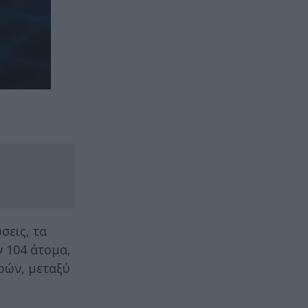
εις, τα
 104 άτομα,
ωρών, μεταξύ