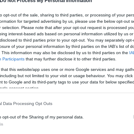
Do Not Process My Personal Information
νες
to opt-out of the sale, sharing to third parties, or processing of your per
formation for targeted advertising by us, please use the below opt-out s
r selection. Please note that after your opt-out request is processed y
ευνα, διαπιστώθηκε η ύπαρξη δυο εγκληματικών ορ
eing interest-based ads based on personal information utilized by us or
σίαζαν συνδετικά στοιχεία, ενώ δρούσαν με πανομο
disclosed to third parties prior to your opt-out. You may separately opt-
losure of your personal information by third parties on the IAB’s list of
. This information may also be disclosed by us to third parties on the
IA
Participants
that may further disclose it to other third parties.
στην Αθήνα και στον Άγιο Δημήτριο Αττικής, όπου
 that this website/app uses one or more Google services and may gath
παρουσίαζε σε υποψήφια θύματα-πολίτες της Μέση
including but not limited to your visit or usage behaviour. You may click 
ηλών αποδόσεων σε επενδύσεις, χωρίς οι εν λόγω ε
 to Google and its third-party tags to use your data for below specifi
ogle consent section.
σιών, ενώ μέρος των χρημάτων των θυμάτων μετατ
l Data Processing Opt Outs
o opt-out of the Sharing of my personal data.
In