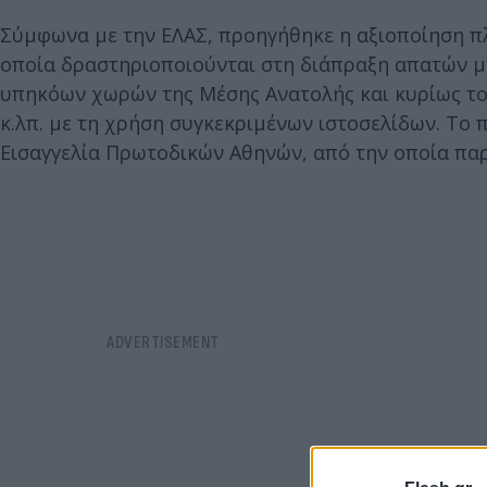
Σύμφωνα με την ΕΛΑΣ, προηγήθηκε η αξιοποίηση πλ
οποία δραστηριοποιούνται στη διάπραξη απατών μ
υπηκόων χωρών της Μέσης Ανατολής και κυρίως τ
κ.λπ. με τη χρήση συγκεκριμένων ιστοσελίδων. Το
Εισαγγελία Πρωτοδικών Αθηνών, από την οποία παρ