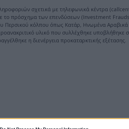
ηροφοριών σχετικά με τηλεφωνικά κέντρα (callcent
ε το πρόσχημα των επενδύσεων (Investment Frauds
ου Περσικού κόλπου όπως Κατάρ, Ηνωμένα Αραβικά
 προανακριτικό υλικό που συλλέχθηκε υποβλήθηκε 
αγγέλθηκε η διενέργεια προκαταρκτικής εξέτασης.