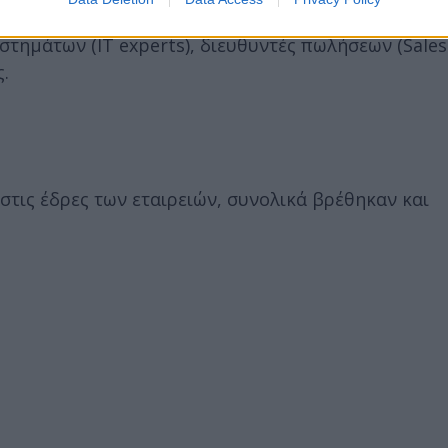
θρώπινου δυναμικού (HR Manager), βοηθοί διευθυ
τημάτων (ΙT experts), διευθυντές πωλήσεων (Sales
.
τις έδρες των εταιρειών, συνολικά βρέθηκαν και