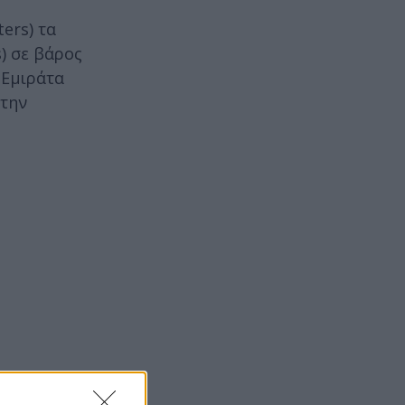
ers) τα
) σε βάρος
 Εμιράτα
στην