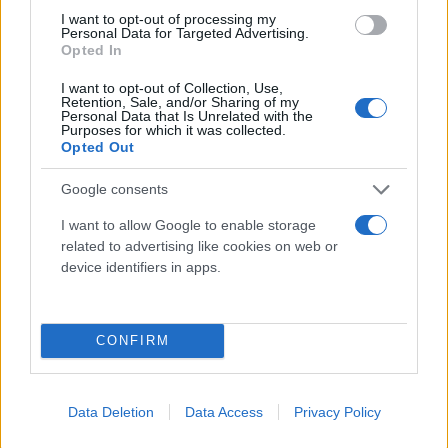
I want to opt-out of processing my
Personal Data for Targeted Advertising.
Opted In
I want to opt-out of Collection, Use,
Retention, Sale, and/or Sharing of my
Personal Data that Is Unrelated with the
Purposes for which it was collected.
Opted Out
«Αγωνιστικά και στα δύο ματς, δεν έχω κάνει κάτι
το φοβερό. Έκανα ό,τι έπρεπε για να κερδίσω, αλλά
Google consents
νομίζω ότι όταν το θες πάρα πολύ και παίζεις με
I want to allow Google to enable storage
πολλή ψυχή και καρδιά, αυτό ξεπερνάει και το
related to advertising like cookies on web or
αγωνιστικό επίπεδο. Θέλω να πω ένα μεγάλο
device identifiers in apps.
ευχαριστώ που ξυπνούν νωρίς και με βλέπουν.
Τους αγαπώ που μας στηρίζουν. Ελπίζω να τους
κάνουμε πολύ περήφανους».
CONFIRM
Στο τέλος η Ελληνίδα πρωταθλήτρια μίλησε και για
Data Deletion
Data Access
Privacy Policy
το κλίμα στο ολυμπιακό χωριό. «Είναι πολύ