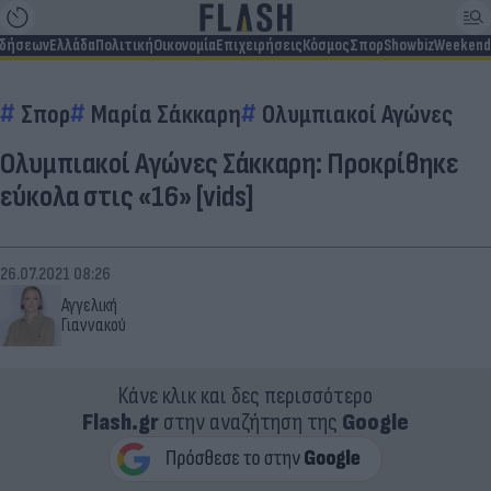
ιδήσεων
Ελλάδα
Πολιτική
Οικονομία
Επιχειρήσεις
Κόσμος
Σπορ
Showbiz
Weekend
Σπορ
Μαρία Σάκκαρη
Ολυμπιακοί Αγώνες
Ολυμπιακοί Αγώνες Σάκκαρη: Προκρίθηκε
εύκολα στις «16» [vids]
26.07.2021 08:26
Αγγελική
Γιαννακού
Κάνε κλικ και δες περισσότερο
Flash.gr
στην αναζήτηση της
Google