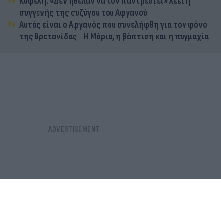
Κυψέλη: «Δεν ήθελαν να τον παντρευτεί» λέει η
συγγενής της συζύγου του Αφγανού
Αυτός είναι ο Αφγανός που συνελήφθη για τον φόνο
της Βρετανίδας - Η Μόρια, η βάπτιση και η πυγμαχία