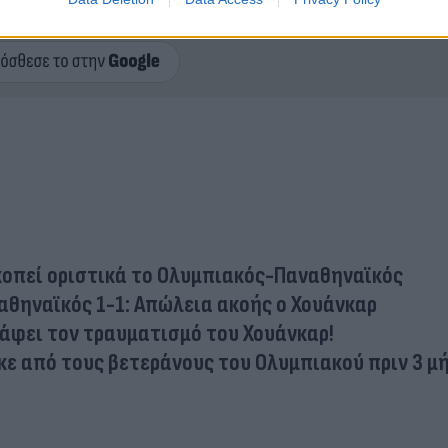
ερο
Flash.gr
στην αναζήτηση της
Google
ακοπεί οριστικά το Ολυμπιακός-Παναθηναϊκός
αθηναϊκός 1-1: Απώλεια ακοής ο Χουάνκαρ
ράφει τον τραυματισμό του Χουάνκαρ!
κε από τους βετεράνους του Ολυμπιακού πριν 3 μ