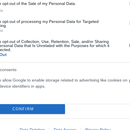
o opt-out of the Sale of my Personal Data.
ίλαθλοι είχαν φύγει από τις κερκίδες και είχαν καθ
In
ς, μη γνωρίζοντας τι μέλλει γενέσθαι.
to opt-out of processing my Personal Data for Targeted
ing.
In
o opt-out of Collection, Use, Retention, Sale, and/or Sharing
ersonal Data that Is Unrelated with the Purposes for which it
lected.
Out
consents
o allow Google to enable storage related to advertising like cookies on
evice identifiers in apps.
CONFIRM
Data Deletion
Data Access
Privacy Policy