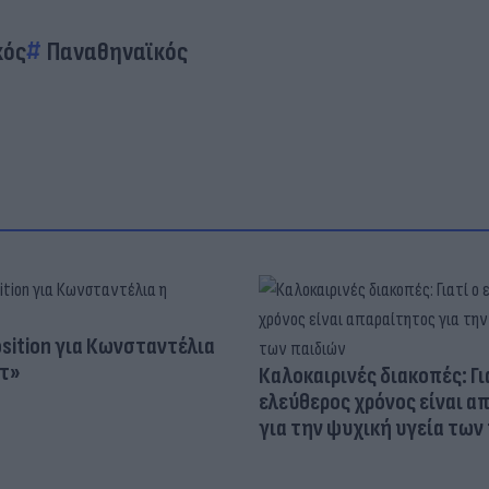
κός
Παναθηναϊκός
osition για Κωνσταντέλια
τ»
Καλοκαιρινές διακοπές: Γι
ελεύθερος χρόνος είναι α
για την ψυχική υγεία των