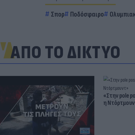
Σπορ
Ποδόσφαιρο
Ολυμπια
ΑΠΟ ΤΟ ΔΙΚΤΥΟ
«Στην pole p
η Ντόρτμουν