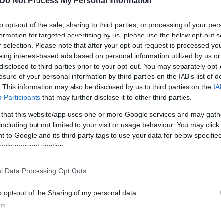
Do Not Process My Personal Information
to opt-out of the sale, sharing to third parties, or processing of your per
formation for targeted advertising by us, please use the below opt-out s
ροτίδα που τραυμάτισε τον Χουάνκαρ. Ο Παναθηναϊκ
r selection. Please note that after your opt-out request is processed y
άλη διακοπή οι ποδοσφαιριστές των «ερυθρολεύκω
eing interest-based ads based on personal information utilized by us or
disclosed to third parties prior to your opt-out. You may separately opt-
losure of your personal information by third parties on the IAB’s list of
. This information may also be disclosed by us to third parties on the
IA
Participants
that may further disclose it to other third parties.
 that this website/app uses one or more Google services and may gath
including but not limited to your visit or usage behaviour. You may click 
 to Google and its third-party tags to use your data for below specifi
ogle consent section.
l Data Processing Opt Outs
o opt-out of the Sharing of my personal data.
In