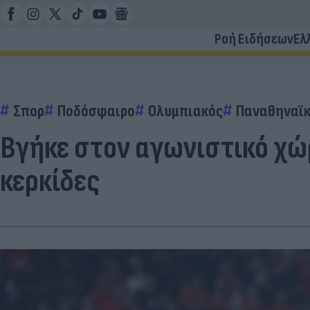
Ροή Ειδήσεων
Ελ
Σπορ
Ποδόσφαιρο
Ολυμπιακός
Παναθηναϊ
Βγήκε στον αγωνιστικό χώρ
κερκίδες