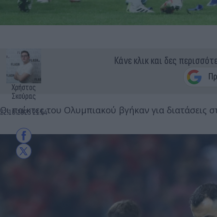
Κάνε κλικ και δες περισσότ
Χρήστος
Σκούρας
Οι παίκτες του Ολυμπιακού βγήκαν για διατάσεις σ
22.10.2023 21:54