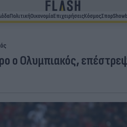
λάδα
Πολιτική
Οικονομία
Επιχειρήσεις
Κόσμος
Σπορ
Showb
κός
ο ο Ολυμπιακός, επέστρεψε