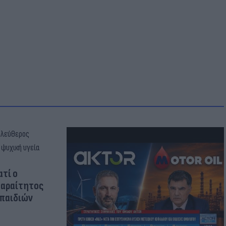
ατί ο
παραίτητος
 παιδιών