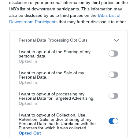
disclosure of your personal information by third parties on the
IAB’s list of downstream participants. This information may
also be disclosed by us to third parties on the
IAB’s List of
Downstream Participants
that may further disclose it to other
third parties.
Please note that this website/app uses one or more Google
Personal Data Processing Opt Outs
services and may gather and store information including but
not limited to your visit or usage behaviour. You may click to
I want to opt-out of the Sharing of my
personal data.
grant or deny consent to Google and its third-party tags to
Opted In
use your data for below specified purposes in below Google
consent section.
I want to opt-out of the Sale of my
Personal Data.
Opted In
I want to opt-out of processing my
Personal Data for Targeted Advertising.
Opted In
I want to opt-out of Collection, Use,
Retention, Sale, and/or Sharing of my
Personal Data that Is Unrelated with the
Purposes for which it was collected.
Opted Out