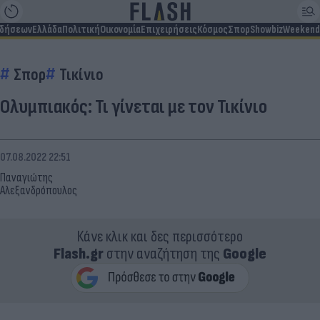
ιδήσεων
Ελλάδα
Πολιτική
Οικονομία
Επιχειρήσεις
Κόσμος
Σπορ
Showbiz
Weekend
Σπορ
Τικίνιο
Ολυμπιακός: Τι γίνεται με τον Τικίνιο
07.08.2022 22:51
Παναγιώτης
Αλεξανδρόπουλος
Κάνε κλικ και δες περισσότερο
Flash.gr
στην αναζήτηση της
Google