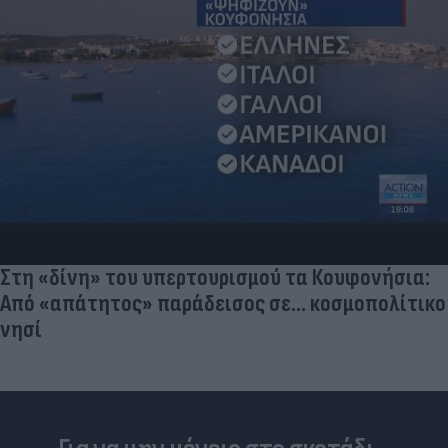
Στη «δίνη» του υπερτουρισμού τα Κουφονήσια:
Από «απάτητος» παράδεισος σε... κοσμοπολίτικο
νησί