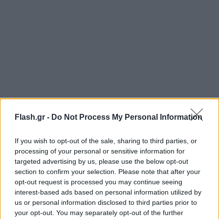
Flash.gr -
Do Not Process My Personal Information
https://www.youtube.com/watch?v=R5tFOD4i4jo
If you wish to opt-out of the sale, sharing to third parties, or
Συγκεκριμένα, τα δημοσιεύματα αναφέρουν πως η
processing of your personal or sensitive information for
μεταγραφή δεν θα εξαρτηθεί με το αν οι
targeted advertising by us, please use the below opt-out
section to confirm your selection. Please note that after your
«ερυθρόλευκοι» θα προκριθούν ή όχι έναντι της
opt-out request is processed you may continue seeing
Σλόβαν.
interest-based ads based on personal information utilized by
us or personal information disclosed to third parties prior to
your opt-out. You may separately opt-out of the further