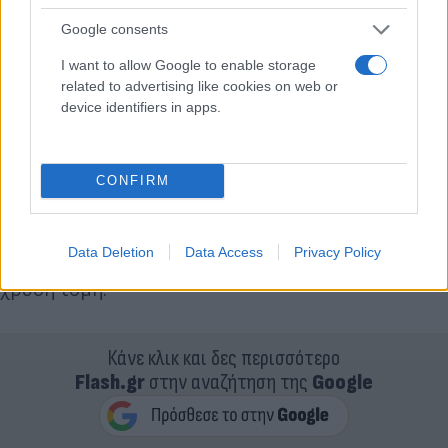
Google consents
I want to allow Google to enable storage
related to advertising like cookies on web or
device identifiers in apps.
Βέβαια, τονίζεται ότι δεν υπάρχει ακόμα οριστική
CONFIRM
συμφωνία της Μποταφόγκο με τον Ολυμπιακό,
αναφορικά με το ποσό για την ολοκλήρωση του
Data Deletion
Data Access
Privacy Policy
ντιλ, αλλά επικρατεί αισιοδοξία ότι θα βρεθεί η
χρυσή τομή.
Κάνε κλικ και δες περισσότερο
Flash.gr
στην αναζήτηση της
Google