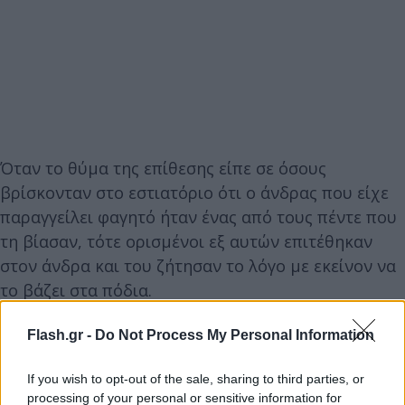
Όταν το θύμα της επίθεσης είπε σε όσους
βρίσκονταν στο εστιατόριο ότι ο άνδρας που είχε
παραγγείλει φαγητό ήταν ένας από τους πέντε που
τη βίασαν, τότε ορισμένοι εξ αυτών επιτέθηκαν
στον άνδρα και του ζήτησαν το λόγο με εκείνον να
το βάζει στα πόδια.
Flash.gr -
Do Not Process My Personal Information
Μετά τη δημοσιοποίηση του βίντεο, η αστυνομία
έχει εξαπολύσει ανθρωποκυνηγητό για τη σύλληψη
If you wish to opt-out of the sale, sharing to third parties, or
των βιαστών που σημειώθηκε αφού η νεαρή
processing of your personal or sensitive information for