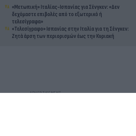
«Μετωπική» Ιταλίας-Ισπανίας για Σένγκεν: «Δεν
δεχόμαστε επιβολές από το εξωτερικό ή
τελεσίγραφα»
«Τελεσίγραφο» Ισπανίας στην Ιταλία για τη Σένγκεν:
Ζητά άρση των περιορισμών έως την Κυριακή