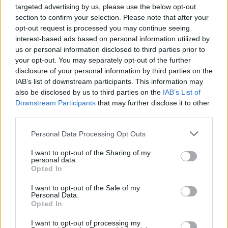
Αυστραλή είχε επισκεφθεί μπαρ στο Παρίσι.
targeted advertising by us, please use the below opt-out
section to confirm your selection. Please note that after your
opt-out request is processed you may continue seeing
interest-based ads based on personal information utilized by
us or personal information disclosed to third parties prior to
your opt-out. You may separately opt-out of the further
disclosure of your personal information by third parties on the
IAB’s list of downstream participants. This information may
also be disclosed by us to third parties on the
IAB’s List of
Downstream Participants
that may further disclose it to other
third parties.
Please note that this website/app uses one or more Google
Personal Data Processing Opt Outs
services and may gather and store information including but
not limited to your visit or usage behaviour. You may click to
I want to opt-out of the Sharing of my
personal data.
grant or deny consent to Google and its third-party tags to
Opted In
use your data for below specified purposes in below Google
consent section.
I want to opt-out of the Sale of my
Personal Data.
Opted In
I want to opt-out of processing my