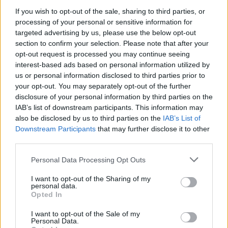
αποτελεσματική διαχείριση της παραγωγής
If you wish to opt-out of the sale, sharing to third parties, or
processing of your personal or sensitive information for
ηλεκτρικού ρεύματος, λαμβάνοντας υπόψη τις
targeted advertising by us, please use the below opt-out
σχετικά μεγάλες γεωγραφικές αποστάσεις, στις
section to confirm your selection. Please note that after your
οποίες βρίσκονται τα πάρκα. Με τον τρόπο αυτό,
opt-out request is processed you may continue seeing
interest-based ads based on personal information utilized by
συμβάλλουμε στην ανάπτυξη ενός βιώσιμου
us or personal information disclosed to third parties prior to
ενεργειακού κλάδου στη Ρουμανία, στηρίζοντας την
your opt-out. You may separately opt-out of the further
οικονομική ανταγωνιστικότητα».
disclosure of your personal information by third parties on the
IAB’s list of downstream participants. This information may
also be disclosed by us to third parties on the
IAB’s List of
Από την πλευρά του, ο Γενικός Διευθυντής
Downstream Participants
that may further disclose it to other
Λειτουργίας Έργων ΑΠΕ της ΔΕΗ Ανανεώσιμες,
third parties.
Άγγελος Κασίμης, τόνισε:
«Σήμερα είναι μια
Please note that this website/app uses one or more Google
Personal Data Processing Opt Outs
ξεχωριστή ημέρα για τον Όμιλο ΔΕΗ. Το νέο,
services and may gather and store information including but
υπερσύγχρονο κέντρο ελέγχου που εγκαινιάζουμε
not limited to your visit or usage behaviour. You may click to
I want to opt-out of the Sharing of my
personal data.
grant or deny consent to Google and its third-party tags to
στη Ρουμανία αποτελεί κρίσιμο σταυροδρόμι για τη
Opted In
use your data for below specified purposes in below Google
διαχείριση του μεγαλύτερου χαρτοφυλακίου
consent section.
I want to opt-out of the Sale of my
ανανεώσιμων πηγών ενέργειας στη Νοτιοανατολική
Personal Data.