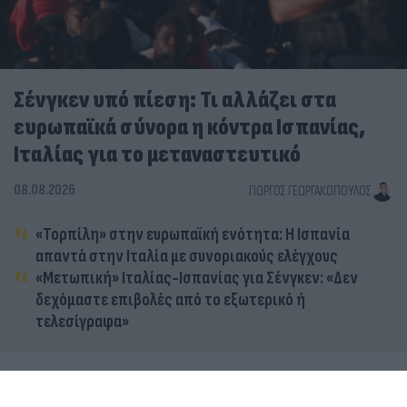
Σένγκεν υπό πίεση: Τι αλλάζει στα
ευρωπαϊκά σύνορα η κόντρα Ισπανίας,
Ιταλίας για το μεταναστευτικό
08.08.2026
ΓΙΏΡΓΟΣ ΓΕΩΡΓΑΚΌΠΟΥΛΟΣ
«Τορπίλη» στην ευρωπαϊκή ενότητα: Η Ισπανία
απαντά στην Ιταλία με συνοριακούς ελέγχους
«Μετωπική» Ιταλίας-Ισπανίας για Σένγκεν: «Δεν
δεχόμαστε επιβολές από το εξωτερικό ή
τελεσίγραφα»