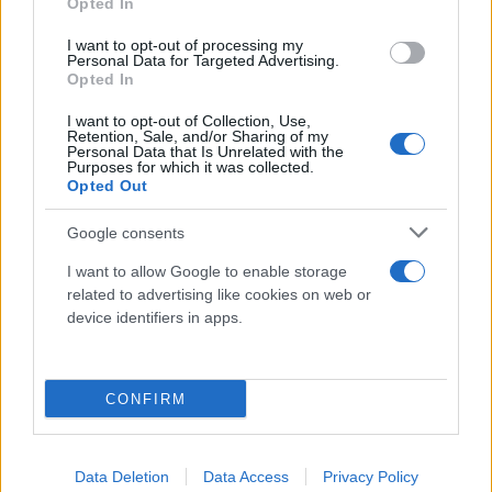
Opted In
Ευρώπη. Αντικατοπτρίζει την δέσμευσή μας στις
σύγχρονές τεχνολογικές υποδομές, και αποτελεί
I want to opt-out of processing my
Personal Data for Targeted Advertising.
βασικό βραχίονα ενός μεγάλου προγράμματος
Opted In
μετασχηματισμού της παραγωγής ΑΠΕ, στηριζόμενο
I want to opt-out of Collection, Use,
στους τρεις βασικούς πυλώνες της ψηφιοποίησης,
Retention, Sale, and/or Sharing of my
Personal Data that Is Unrelated with the
της αποανθρακοποίησης
και της αποκεντρωμένης
Purposes for which it was collected.
Opted Out
παραγωγής»
.
Google consents
Ο Όμιλος ΔΕΗ επεκτείνει την παρουσία του
I want to allow Google to enable storage
στη Νοτιοανατολική Ευρώπη
related to advertising like cookies on web or
device identifiers in apps.
Ο Όμιλος ΔΕΗ προχωρά δυναμικά με την ανάπτυξη
νέων έργων ΑΠΕ, καθώς νέα αιολικά και
φωτοβολταϊκά προστίθενται συνεχώς στα
CONFIRM
υφιστάμενα έργα της εταιρείας, τα οποία έχουν
ήδη φτάσει να έχουν εγκατεστημένη ισχύ περίπου
Data Deletion
Data Access
Privacy Policy
5,5 GW. Από αυτά, 1,3 GW βρίσκονται στη