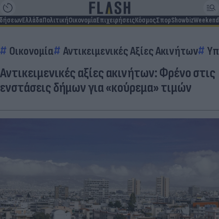
ιδήσεων
Ελλάδα
Πολιτική
Οικονομία
Επιχειρήσεις
Κόσμος
Σπορ
Showbiz
Weekend
Οικονομία
Αντικειμενικές Αξίες Ακινήτων
Υπ
Αντικειμενικές αξίες ακινήτων: Φρένο στις
ενστάσεις δήμων για «κούρεμα» τιμών