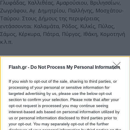
Γλυφάδας, Καλλιθέας, Αμαρούσιου, Βριλησσίων,
Ζωγράφου, Αγ. Δημητρίου, Παλλήνης, Μοσχάτου-
Ταύρου. Στους Δήμους της περιφέρειας
εντάσσονται: Καλαμάτα, Ρόδος, Κιλκίς, Πύλος,
Σάμος, Κέρκυρα, Πάτρα, Πύργος, Ιθάκη, Κομοτηνή
κ.λ.π.
Έρχεται επέκταση του συστήματος σε πάνω
από 2.000 περιοχές της χώρας
Flash.gr -
Do Not Process My Personal Information
Το επόμενο βήμα του οικονομικού επιτελείου είναι
If you wish to opt-out of the sale, sharing to third parties, or
processing of your personal or sensitive information for
η επέκταση των αντικειμενικών τιμών σε 2.167
targeted advertising by us, please use the below opt-out
περιοχές που εξακολουθούν να βρίσκονται εκτός
section to confirm your selection. Please note that after your
συστήματος. Πρόκειται για το υπολειπόμενο 1,5%
opt-out request is processed you may continue seeing
της επικράτειας όπου έλειπαν τα απαιτούμενα
interest-based ads based on personal information utilized by
us or personal information disclosed to third parties prior to
πολεοδομικά στοιχεία, με αρμόδιους παράγοντες
your opt-out. You may separately opt-out of the further
να σημειώνουν ότι η επέκταση των αντικειμενικών