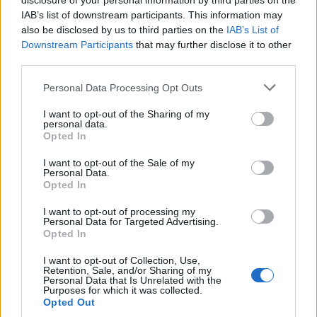
disclosure of your personal information by third parties on the
αξιών δεν είναι καθόλου εύκολη υπόθεση καθώς σε
IAB’s list of downstream participants. This information may
also be disclosed by us to third parties on the
IAB’s List of
πολλές περιοχές είναι ιδιαίτερα δύσκολο να
Downstream Participants
that may further disclose it to other
αποτυπωθεί η αξία των ακινήτων, καθώς όχι μόνο
third parties.
δεν γίνονται πράξεις για να υπάρξει μια πρώτη
Please note that this website/app uses one or more Google
Personal Data Processing Opt Outs
εκτίμηση, αλλά πρόκειται για περιοχές με πολύ
services and may gather and store information including but
μικρό αριθμό κατοίκων, ακόμα και για ερειπωμένα
not limited to your visit or usage behaviour. You may click to
I want to opt-out of the Sharing of my
personal data.
χωριά.
grant or deny consent to Google and its third-party tags to
Opted In
use your data for below specified purposes in below Google
consent section.
I want to opt-out of the Sale of my
Στην Αττική οι περιοχές όπου θα επεκταθεί το
Personal Data.
Opted In
σύστημα των αντικειμενικών τιμών ζώνης είναι
από τη Βάρκιζα έως τα Λεγραινά, Αγία Μαρίνα,
I want to opt-out of processing my
Personal Data for Targeted Advertising.
Χάρακας, Δασκαλειό, περιοχές από το Πόρτο
Opted In
Ράφτη, περιοχές σε Σαλαμίνα, Κύθηρα, Αίγινα. Στην
I want to opt-out of Collection, Use,
υπόλοιπη Ελλάδα αναμένεται να αποκτήσουν για
Retention, Sale, and/or Sharing of my
Personal Data that Is Unrelated with the
πρώτη φορά αντικειμενικές αξίες περιοχές στην
Purposes for which it was collected.
Opted Out
Αχαΐα (Διακοπτό, Αιγείρα, Πλάτανος, Σελιανίτικα,