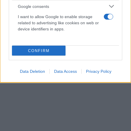
Ψαθόπυργος), στην Ηλεία (Κυλλήνη, Αρχαία
Google consents
Ολυμπία), στα Τρίκαλα (Περτούλι, Ελάτη, Πύλη,
I want to allow Google to enable storage
Καστράκι) στη Φλώρινα (Αμύνταιο, Αγιος
related to advertising like cookies on web or
Παντελεήμονας, Πρέσπες, Φιλώτας, Δροσοπηγή,
device identifiers in apps.
Πισοδέρι, Κρυσταλλοπηγή, Μελίτη).
CONFIRM
Data Deletion
Data Access
Privacy Policy