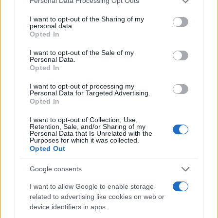
Personal Data Processing Opt Outs
services and may gather and store information including but
not limited to your visit or usage behaviour. You may click to
I want to opt-out of the Sharing of my
personal data.
grant or deny consent to Google and its third-party tags to
Opted In
use your data for below specified purposes in below Google
consent section.
I want to opt-out of the Sale of my
Personal Data.
Opted In
I want to opt-out of processing my
Personal Data for Targeted Advertising.
Opted In
I want to opt-out of Collection, Use,
Retention, Sale, and/or Sharing of my
Personal Data that Is Unrelated with the
Purposes for which it was collected.
Η Ουκρανία έχει κατηγορήσει τη Ρωσία ότι
κλέβει
Opted Out
σιτηρά
από τα εδάφη που έχει καταλάβει η Μόσχα
Google consents
από τότε που έστειλε τον στρατό της στη χώρα στις
24 Φεβρουαρίου και ότι εξάγει μέρος αυτών από
I want to allow Google to enable storage
related to advertising like cookies on web or
την Κριμαία. Η Μόσχα αρνείται κάθε τέτοια
device identifiers in apps.
ενέργεια.