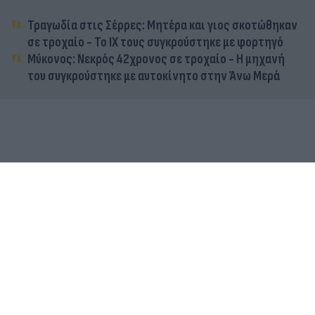
Τραγωδία στις Σέρρες: Μητέρα και γιος σκοτώθηκαν
σε τροχαίο - Το ΙΧ τους συγκρούστηκε με φορτηγό
Μύκονος: Νεκρός 42χρονος σε τροχαίο - Η μηχανή
του συγκρούστηκε με αυτοκίνητο στην Άνω Μερά