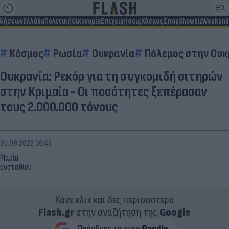
ιδήσεων
Ελλάδα
Πολιτική
Οικονομία
Επιχειρήσεις
Κόσμος
Σπορ
Showbiz
Weekend
Κόσμος
Ρωσία
Ουκρανία
Πόλεμος στην Ουκ
Ουκρανία: Ρεκόρ για τη συγκομιδή σιτηρών
στην Κριμαία - Οι ποσότητες ξεπέρασαν
τους 2.000.000 τόνους
01.08.2022 16:42
Μαρία
Ευσταθίου
Κάνε κλικ και δες περισσότερο
Flash.gr
στην αναζήτηση της
Google