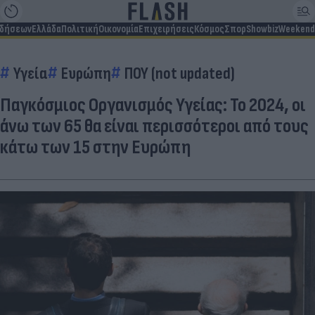
ιδήσεων
Ελλάδα
Πολιτική
Οικονομία
Επιχειρήσεις
Κόσμος
Σπορ
Showbiz
Weekend
Υγεία
Ευρώπη
ΠΟΥ (not updated)
Παγκόσμιος Οργανισμός Υγείας: Το 2024, οι
άνω των 65 θα είναι περισσότεροι από τους
κάτω των 15 στην Ευρώπη