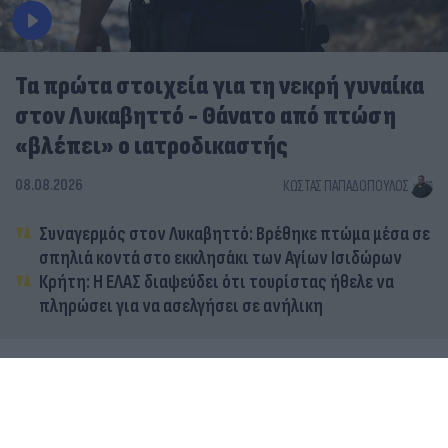
Τα πρώτα στοιχεία για τη νεκρή γυναίκα
στον Λυκαβηττό - Θάνατο από πτώση
«βλέπει» ο ιατροδικαστής
08.08.2026
ΚΏΣΤΑΣ ΠΑΠΑΔΌΠΟΥΛΟΣ
Συναγερμός στον Λυκαβηττό: Βρέθηκε πτώμα μέσα σε
σπηλιά κοντά στο εκκλησάκι των Αγίων Ισιδώρων
Κρήτη: Η ΕΛΑΣ διαψεύδει ότι τουρίστας ήθελε να
πληρώσει για να ασελγήσει σε ανήλικη