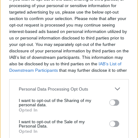
processing of your personal or sensitive information for
targeted advertising by us, please use the below opt-out
Στο σύνολο της Γηραιάς Ηπείρου, η αύξηση του
section to confirm your selection. Please note that after your
opt-out request is processed you may continue seeing
προσδόκιμου ζωής είναι συχνά συνώνυμη με
interest-based ads based on personal information utilized by
κλονισμένη υγεία.
us or personal information disclosed to third parties prior to
your opt-out. You may separately opt-out of the further
disclosure of your personal information by third parties on the
Για να μετριασθεί ο αντίκτυπος της γήρανσης του
IAB’s list of downstream participants. This information may
πληθυσμού, ο Παγκόσμιος Οργανισμός Υγείας καλεί
also be disclosed by us to third parties on the
IAB’s List of
τις αρχές να λάβουν μέτρα για να «επιτραπεί στους
Downstream Participants
that may further disclose it to other
third parties.
ηλικιωμένους να διαφυλάξουν και να βελτιώσουν
τη σωματική και την ψυχική υγεία τους, την
Please note that this website/app uses one or more Google
Personal Data Processing Opt Outs
services and may gather and store information including but
ανεξαρτησία τους, την κοινωνική ευημερία τους
not limited to your visit or usage behaviour. You may click to
I want to opt-out of the Sharing of my
και την ποιότητα ζωής τους».
personal data.
grant or deny consent to Google and its third-party tags to
Opted In
use your data for below specified purposes in below Google
consent section.
Μεταξύ των συστάσεων που κάνει, ο παγκόσμιος
I want to opt-out of the Sale of my
Personal Data.
οργανισμός προκρίνει μια ισορροπημένη διατροφή
Opted In