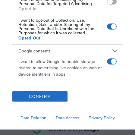
Personal Data for Targeted Advertising.
Opted In
I want to opt-out of Collection, Use,
Retention, Sale, and/or Sharing of my
Personal Data that Is Unrelated with the
Purposes for which it was collected.
Opted Out
Google consents
I want to allow Google to enable storage
related to advertising like cookies on web or
device identifiers in apps.
CONFIRM
Κάνε κλικ και δες περισσότερο
Flash.gr
στην αναζήτηση της
Google
Data Deletion
Data Access
Privacy Policy