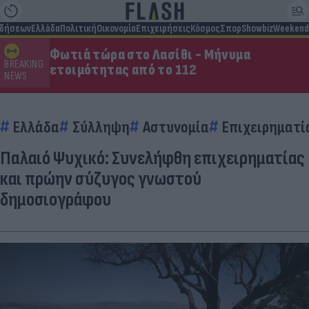
ιδήσεων
Ελλάδα
Πολιτική
Οικονομία
Επιχειρήσεις
Κόσμος
Σπορ
Showbiz
Weekend
Φωτιά τώρα στο Λασίθι - Μήνυμα
BREAKING
ετοιμότητας από το 112
NEWS
Ελλάδα
Σύλληψη
Αστυνομία
Επιχειρηματί
Παλαιό Ψυχικό: Συνελήφθη επιχειρηματίας
και πρώην σύζυγος γνωστού
δημοσιογράφου