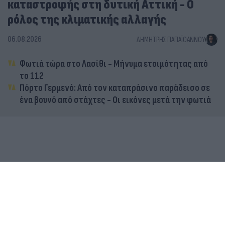
καταστροφής στη δυτική Αττική - Ο
ρόλος της κλιματικής αλλαγής
06.08.2026
ΔΗΜΉΤΡΗΣ ΠΑΠΑΪΩΆΝΝΟΥ
Φωτιά τώρα στο Λασίθι - Μήνυμα ετοιμότητας από
το 112
Πόρτο Γερμενό: Από τον καταπράσινο παράδεισο σε
ένα βουνό από στάχτες - Οι εικόνες μετά την φωτιά