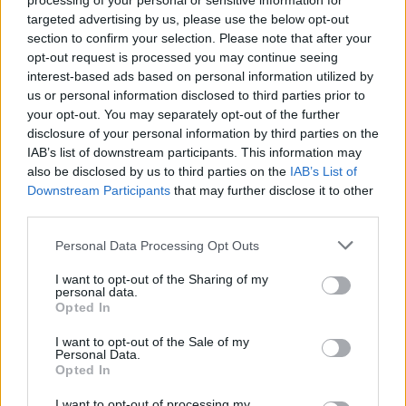
processing of your personal or sensitive information for
καθώς και τις προβλεπόμενες εργοδοτικές
targeted advertising by us, please use the below opt-out
εισφορές των εργαζομένων.
section to confirm your selection. Please note that after your
Η 64χρονη φυγόποινη, πρωινές ώρες της Τρίτης
opt-out request is processed you may continue seeing
interest-based ads based on personal information utilized by
24/10/2023, θα οδηγηθεί στην Εισαγγελία
us or personal information disclosed to third parties prior to
Πρωτοδικών Αθηνών.
your opt-out. You may separately opt-out of the further
disclosure of your personal information by third parties on the
IAB’s list of downstream participants. This information may
also be disclosed by us to third parties on the
IAB’s List of
Downstream Participants
that may further disclose it to other
third parties.
Please note that this website/app uses one or more Google
Personal Data Processing Opt Outs
services and may gather and store information including but
not limited to your visit or usage behaviour. You may click to
I want to opt-out of the Sharing of my
personal data.
grant or deny consent to Google and its third-party tags to
Opted In
use your data for below specified purposes in below Google
consent section.
I want to opt-out of the Sale of my
Personal Data.
Opted In
I want to opt-out of processing my