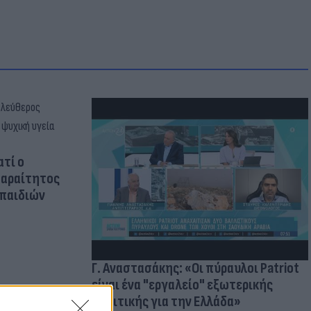
ατί ο
παραίτητος
 παιδιών
Γ. Αναστασάκης: «Οι πύραυλοι Patriot
είναι ένα "εργαλείο" εξωτερικής
πολιτικής για την Ελλάδα»