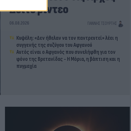
Δείτε βίντεο
06.08.2026
ΓΙΆΝΝΗΣ ΤΣΟΎΡΤΗΣ
Κυψέλη: «Δεν ήθελαν να τον παντρευτεί» λέει η
συγγενής της συζύγου του Αφγανού
Αυτός είναι ο Αφγανός που συνελήφθη για τον
φόνο της Βρετανίδας - Η Μόρια, η βάπτιση και η
πυγμαχία