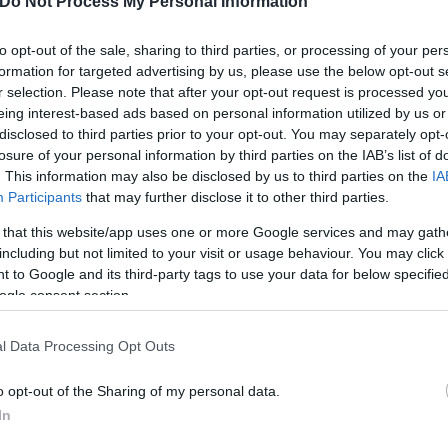
Do Not Process My Personal Information
to opt-out of the sale, sharing to third parties, or processing of your per
formation for targeted advertising by us, please use the below opt-out s
r selection. Please note that after your opt-out request is processed y
α για τον καρκίνο των
eing interest-based ads based on personal information utilized by us or
ηγεί θεραπεία και
disclosed to third parties prior to your opt-out. You may separately opt-
ει" τον όγκο
losure of your personal information by third parties on the IAB’s list of
. This information may also be disclosed by us to third parties on the
IA
Participants
that may further disclose it to other third parties.
 that this website/app uses one or more Google services and may gath
including but not limited to your visit or usage behaviour. You may click 
 to Google and its third-party tags to use your data for below specifi
Νέο ράλι ανόδου στα καύσ
ogle consent section.
κυμαίνονται πλέον οι τιμέ
αμόλυβδη και ντίζελ
l Data Processing Opt Outs
o opt-out of the Sharing of my personal data.
In