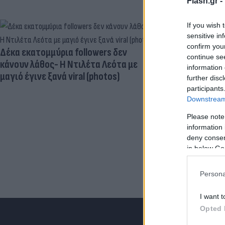
Flash.gr -
If you wish 
sensitive in
confirm you
Δέκα εκατομμύρια followers δεν
Νέο εμφύτευμ
continue se
κάνουν λάθος- Η Ντιλέτα Λεότα με
ωοθηκών χορ
information 
μαγιό έγινε ξανά viral (photos)
"κατασκοπεύ
further disc
participants
Downstream 
Please note
information 
deny consent
in below Go
Persona
I want t
Opted 