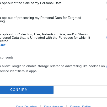
o opt-out of the Sale of my Personal Data.
 μην μένεις στο σκοτάδι... ακολούθησε το F
In
to opt-out of processing my Personal Data for Targeted
ing.
In
o opt-out of Collection, Use, Retention, Sale, and/or Sharing
ersonal Data that Is Unrelated with the Purposes for which it
lected.
Out
consents
o allow Google to enable storage related to advertising like cookies on
evice identifiers in apps.
CONFIRM
Data Deletion
Data Access
Privacy Policy