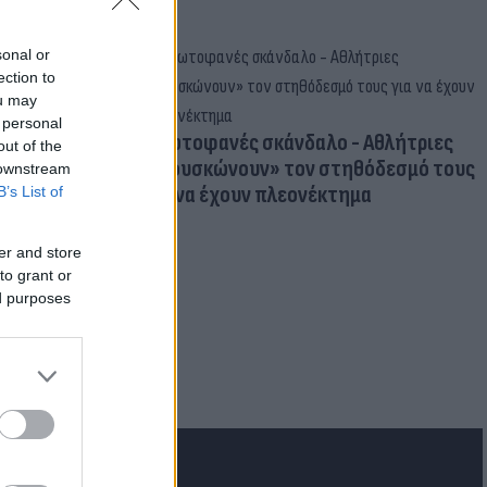
sonal or
ection to
ou may
 personal
Πρωτοφανές σκάνδαλο - Aθλήτριες
out of the
«φουσκώνουν» τον στηθόδεσμό τους
 downstream
για να έχουν πλεονέκτημα
B’s List of
er and store
to grant or
ed purposes
ιμα: Πού
ς σε