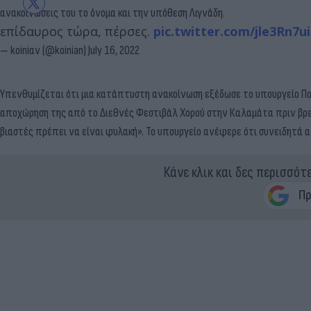
ανακοινώσεις του το όνομα και την υπόθεση Λιγνάδη.
επίδαυρος τώρα, πέρσες.
pic.twitter.com/jle3Rn7ui
— koiniαν (@koinian)
July 16, 2022
Υπενθυμίζεται ότι μια κατάπτυστη ανακοίνωση εξέδωσε το υπουργείο Πολ
αποχώρηση της από το Διεθνές Φεστιβάλ Χορού στην Καλαμάτα πριν βρεθ
βιαστές πρέπει να είναι φυλακή». Το υπουργείο ανέφερε ότι συνειδητά 
Κάνε κλικ και δες περισσότ