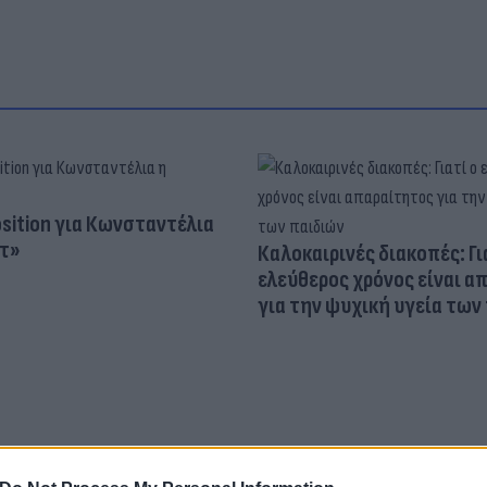
osition για Κωνσταντέλια
τ»
Καλοκαιρινές διακοπές: Γι
ελεύθερος χρόνος είναι α
για την ψυχική υγεία των