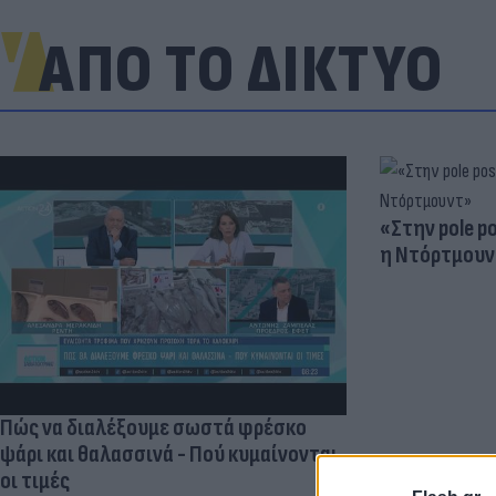
ΑΠΟ ΤΟ ΔΙΚΤΥΟ
«Στην pole p
η Ντόρτμουν
Πώς να διαλέξουμε σωστά φρέσκο
ψάρι και θαλασσινά - Πού κυμαίνονται
οι τιμές