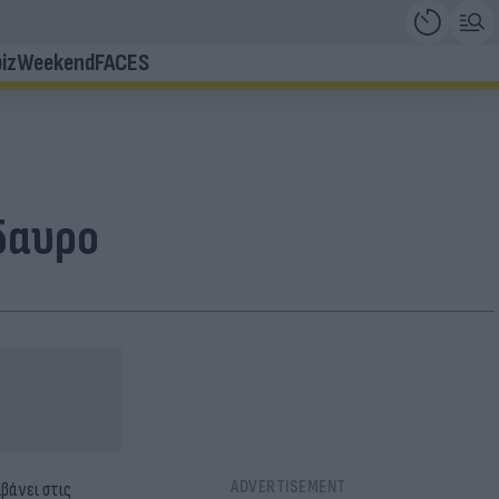
iz
Weekend
FACES
δαυρο
βάνει στις