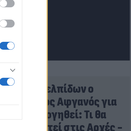
lash.gr
Στην Ευελπίδων ο
26χρονος Αφγανός για
να απολογηθεί: Τι θα
ισχυριστεί στις Αρχές -