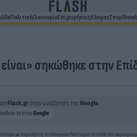
λάδα
Πολιτική
Οικονομία
Επιχειρήσεις
Κόσμος
Σπορ
Showb
 είναι» σηκώθηκε στην Επί
ερο
Flash.gr
στην αναζήτηση της
Google
πίδαυρο με παραλήπτη το υπουργείο Πολιτισμού το οποίο δεν συμπεριλαμ