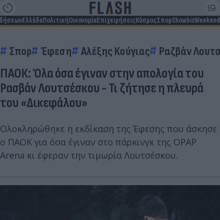
ιδήσεων
Ελλάδα
Πολιτική
Οικονομία
Επιχειρήσεις
Κόσμος
Σπορ
Showbiz
Weekend
Σπορ
Έφεση
Αλέξης Κούγιας
Ραζβάν Λουτ
ΠΑΟΚ: Όλα όσα έγιναν στην απολογία του
Ρασβάν Λουτσέσκου - Τι ζήτησε η πλευρά
του «Δικεφάλου»
Ολοκληρώθηκε η εκδίκαση της Έφεσης που άσκησε
ο ΠΑΟΚ για όσα έγιναν στο πάρκινγκ της OPAP
Arena κι έφεραν την τιμωρία Λουτσέσκου.