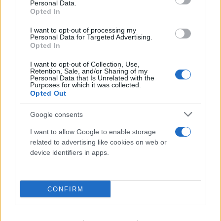
Personal Data.
Opted In
Αφαιρείται από τον κατηγορούμενο το ιερό
I want to opt-out of processing my
δικαίωμα στην υπεράσπιση του. Δεν πρέπει να
Personal Data for Targeted Advertising.
Opted In
λάβετε υπόψη σας το βίντεο. Έχετε έκθεση
παρατηρητή και Αστυνομίας, το προκύπτει από
I want to opt-out of Collection, Use,
Retention, Sale, and/or Sharing of my
αυτά, ποια είναι η πειθαρχική συμπεριφορά που
Personal Data that Is Unrelated with the
Purposes for which it was collected.
κρίνεται ελεγκτέα, τι έκαναν τα μέλη της αποστολής
Opted Out
του ΠΑΟΚ; Ακούω για εξύβριση, το συγκεκριμένο
βίντεο δεν έχει ήχο. Πως εξυβρίζω χωρίς λόγο,
Google consents
τίποτα από αυτά δεν υπάρχει. Με την έκθεση της
I want to allow Google to enable storage
Αστυνομίας και του παρατηρητή, δεν έπρεπε η ΠΑΕ
related to advertising like cookies on web or
να έχει κληθεί καν σε απολογία»
.
device identifiers in apps.
Νίκος Κυρκούδης: «Δεν μπορεί να γίνει ο ΠΑΟΚ
CONFIRM
Ιφιγένεια για να ηρεμήσει η κοινή γνώμη».