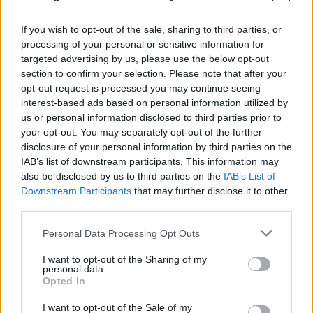
γεννά πληθώρα ερωτημάτων. Το video από τις
If you wish to opt-out of the sale, sharing to third parties, or
κάμερες ασφαλείας από όλα τα γήπεδα, ποιος έχει
processing of your personal or sensitive information for
πρόσβαση σε αυτό; Έχει μόνο η αστυνομική αρχή
targeted advertising by us, please use the below opt-out
και κανείς άλλος. Ήρθε αυτό το video από την
section to confirm your selection. Please note that after your
παρεμβαίνουσα μέσω της αστυνομικής αρχής; Όχι.
opt-out request is processed you may continue seeing
interest-based ads based on personal information utilized by
Το εξήγαγε παρανόμως, το έφερε παρανόμως και
us or personal information disclosed to third parties prior to
επιβλήθηκαν οι άκρως εξοντωτικές ποινές.
your opt-out. You may separately opt-out of the further
disclosure of your personal information by third parties on the
IAB’s list of downstream participants. This information may
Θα έπρεπε να επιβληθεί ποινή έξι μηνών, που είναι
also be disclosed by us to third parties on the
IAB’s List of
η βαρυτέρα αν υπήρξε βιαιοπραγία. Με την
Downstream Participants
that may further disclose it to other
απόπειρα βιαιοπραγίας τιμωρήθηκαν με τέσσερις
third parties.
μήνες. Η λήψη του βιντεοληπτικού υλικού είναι
Please note that this website/app uses one or more Google
Personal Data Processing Opt Outs
παράνομη για τρεις λόγους. Πώς ήρθε στα χέρια
services and may gather and store information including but
not limited to your visit or usage behaviour. You may click to
I want to opt-out of the Sharing of my
της ΑΕΚ; Είχε πρόσβαση; Αν το κάνει παρανόμως το
personal data.
grant or deny consent to Google and its third-party tags to
κάνει; Γιατί δεν το αναζητά από την αστυνομική
Opted In
use your data for below specified purposes in below Google
αρχή;
consent section.
I want to opt-out of the Sale of my