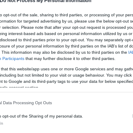
Do Not Process My Personal Information
αρχές και αξίες» αναφέρεται σε σχετική ανακοίνωση
to opt-out of the sale, sharing to third parties, or processing of your per
formation for targeted advertising by us, please use the below opt-out s
ερο
Flash.gr
στην αναζήτηση της
Google
r selection. Please note that after your opt-out request is processed y
eing interest-based ads based on personal information utilized by us or
disclosed to third parties prior to your opt-out. You may separately opt-
losure of your personal information by third parties on the IAB’s list of
. This information may also be disclosed by us to third parties on the
IA
Participants
that may further disclose it to other third parties.
 that this website/app uses one or more Google services and may gath
including but not limited to your visit or usage behaviour. You may click 
 to Google and its third-party tags to use your data for below specifi
ogle consent section.
l Data Processing Opt Outs
υ
o opt-out of the Sharing of my personal data.
In