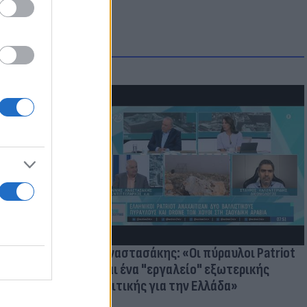
ατί ο
παραίτητος
 παιδιών
Γ. Αναστασάκης: «Οι πύραυλοι Patriot
είναι ένα "εργαλείο" εξωτερικής
πολιτικής για την Ελλάδα»