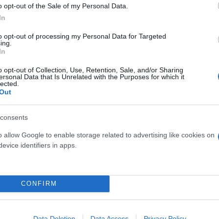
o opt-out of the Sale of my Personal Data.
In
to opt-out of processing my Personal Data for Targeted
ing.
In
o opt-out of Collection, Use, Retention, Sale, and/or Sharing
ersonal Data that Is Unrelated with the Purposes for which it
lected.
Out
Καλοκαιρινές διακοπές: Γι
ελεύθερος χρόνος είναι α
consents
για την ψυχική υγεία των
o allow Google to enable storage related to advertising like cookies on
evice identifiers in apps.
osition για Κωνσταντέλια
τ»
CONFIRM
Data Deletion
Data Access
Privacy Policy