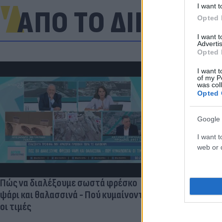
I want t
ΑΠΟ ΤΟ ΔΙΚΤΥΟ
Opted 
I want 
Advertis
Opted 
I want t
of my P
was col
Opted 
Google 
I want t
web or d
«Στην pole p
η Ντόρτμουν
Πώς να διαλέξουμε σωστά φρέσκο
ψάρι και θαλασσινά - Πού κυμαίνονται
οι τιμές