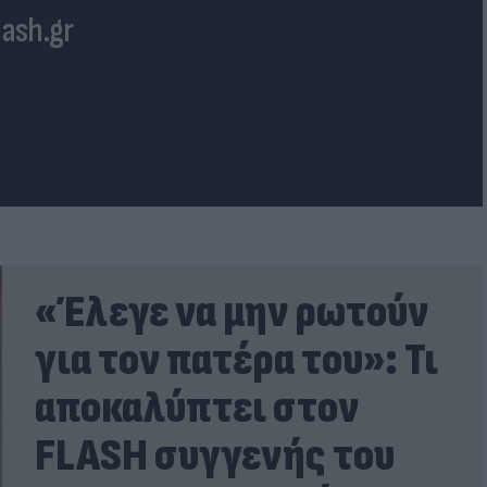
lash.gr
«Έλεγε να μην ρωτούν
για τον πατέρα του»: Τι
αποκαλύπτει στον
FLASH συγγενής του