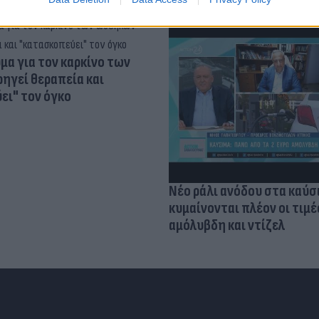
α για τον καρκίνο των
ηγεί θεραπεία και
ει" τον όγκο
Νέο ράλι ανόδου στα καύσ
κυμαίνονται πλέον οι τιμέ
αμόλυβδη και ντίζελ