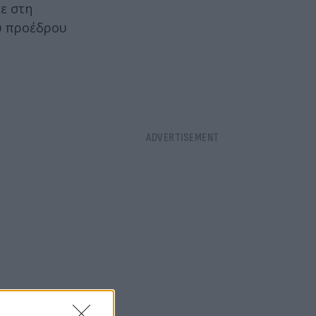
ε στη
ου προέδρου
η
αι καθιστά