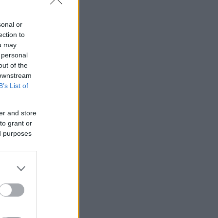
.
sonal or
ection to
ou may
 personal
out of the
 downstream
B’s List of
er and store
to grant or
ed purposes