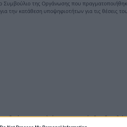
ίο Συμβούλιο της Οργάνωσης που πραγματοποιήθηκ
α για την κατάθεση υποψηφιοτήτων για τις θέσεις τ
ροεδρείου για το πλαίσιο με το οποίο θα οδηγηθεί 
ζεται από μείζονες προκλήσεις σε όλα τα επίπεδα κ