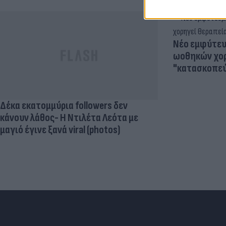
Νέο εμφύτευμ
ωοθηκών χορ
"κατασκοπεύ
Δέκα εκατομμύρια followers δεν
κάνουν λάθος- Η Ντιλέτα Λεότα με
μαγιό έγινε ξανά viral (photos)