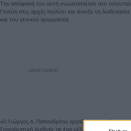
Την απόφασή του αυτή γνωστοποίησε στο τελευτα
Γενεύη στις αρχές Ιουλίου και άνοιξε τη διαδικασί
και του γενικού γραμματέα.
«Ο Γιώργος Α. Παπανδρέου εργάζεται με μέλη του π
Σοσιαλιστική Διεθνής σε ένα μέλλον που χαρακτηρί