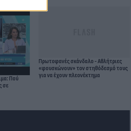
Πρωτοφανές σκάνδαλο - Aθλήτριες
«φουσκώνουν» τον στηθόδεσμό τους
για να έχουν πλεονέκτημα
ιμα: Πού
ς σε