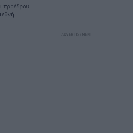
αι προέδρου
ιεθνή.