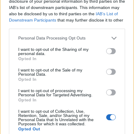
πρόσδιδαν κύρος. Ακόμα συνέλεγαν πληροφορίες
disclosure of your personal information by third parties on the
IAB’s list of downstream participants. This information may
για την θρησκευτική παράδοση που αποτελούσε το
also be disclosed by us to third parties on the
IAB’s List of
δόγμα της θρησκείας τους. Τέλος, έλεγχαν το
Downstream Participants
that may further disclose it to other
ημερολόγιο και το συγχρόνιζαν με την αλλαγή των
third parties.
εποχών, όποτε χρειαζόταν διόρθωση. Αυτό
Please note that this website/app uses one or more Google
Personal Data Processing Opt Outs
χρησιμοποιήθηκε από πολλούς Ποντίφικες για να
services and may gather and store information including but
παρατείνουν τον χρόνο που κατείχαν το αξίωμα ή
not limited to your visit or usage behaviour. You may click to
I want to opt-out of the Sharing of my
personal data.
grant or deny consent to Google and its third-party tags to
να βοηθήσουν πολιτικούς συμμάχους τους – κάτι
Opted In
use your data for below specified purposes in below Google
που οδήγησε σε ημερολογιακό χάος, το οποίο
consent section.
I want to opt-out of the Sale of my
επιλύθηκε με την επιβολή του Ιουλιανού
Personal Data.
Opted In
Ημερολογίου από τον Ιούλιο Καίσαρα.
I want to opt-out of processing my
Personal Data for Targeted Advertising.
Άλλοι τίτλοι και σύμβολα της Παποσύνης
Opted In
I want to opt-out of Collection, Use,
Ο Πάπας διαθέτει επιπλέον τίτλους με τους
Retention, Sale, and/or Sharing of my
Personal Data that Is Unrelated with the
οποίους καθορίζεται η θέση του. Μεταξύ αυτών
Purposes for which it was collected.
Opted Out
είναι οι εξής με τη σειρά που υπαγορεύονται από