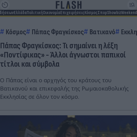
ιδήσεων
Ελλάδα
Πολιτική
Οικονομία
Επιχειρήσεις
Κόσμος
Σπορ
Showbiz
Weekend
Κόσμος
Πάπας Φραγκίσκος
Βατικανό
Εκκλ
Πάπας Φραγκίσκος: Τι σημαίνει η λέξη
«Ποντίφικας» - Άλλοι άγνωστοι παπικοί
τίτλοι και σύμβολα
Ο Πάπας είναι ο αρχηγός του κράτους του
Βατικανού και επικεφαλής της Ρωμαιοκαθολικής
Εκκλησίας σε όλον τον κόσμο.