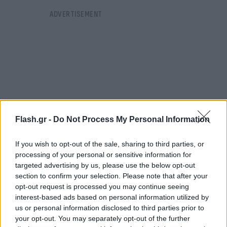
Flash.gr -
Do Not Process My Personal Information
If you wish to opt-out of the sale, sharing to third parties, or
processing of your personal or sensitive information for
targeted advertising by us, please use the below opt-out
section to confirm your selection. Please note that after your
opt-out request is processed you may continue seeing
Οι Ποντίφικες κρατούσαν τα πρακτικά των εκλογών
interest-based ads based on personal information utilized by
του δικαστικού σώματος και των δημόσιων
us or personal information disclosed to third parties prior to
ημερολογίων (annales maximi), εργασίες που τους
your opt-out. You may separately opt-out of the further