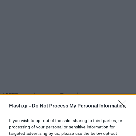
Η ΓΣΕΕ αναφέρει πως «Το απόγευμα
πραγματοποιήθηκε περιφερειακή σύσκεψη
Flash.gr -
Do Not Process My Personal Information
συνδικαλιστικών φορέων για την επιτυχή
οργάνωση της Γενικής Απεργίας».
If you wish to opt-out of the sale, sharing to third parties, or
processing of your personal or sensitive information for
targeted advertising by us, please use the below opt-out