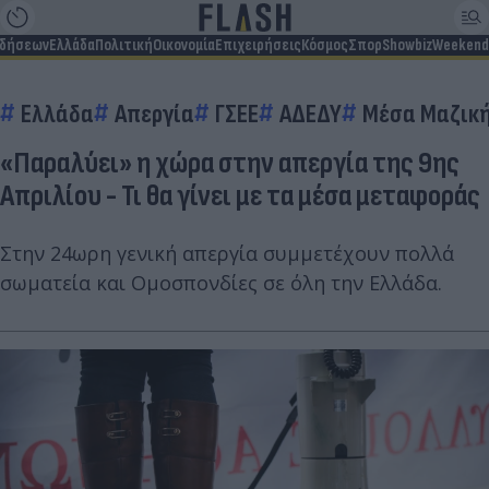
ιδήσεων
Ελλάδα
Πολιτική
Οικονομία
Επιχειρήσεις
Κόσμος
Σπορ
Showbiz
Weekend
Ελλάδα
Απεργία
ΓΣΕΕ
ΑΔΕΔΥ
Μέσα Μαζικ
«Παραλύει» η χώρα στην απεργία της 9ης
Απριλίου - Τι θα γίνει με τα μέσα μεταφοράς
Στην 24ωρη γενική απεργία συμμετέχουν πολλά
σωματεία και Ομοσπονδίες σε όλη την Ελλάδα.