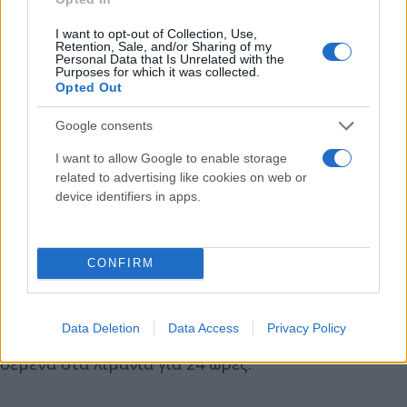
της προϋπηρεσίας για τους νεοπροσληφθέντες ,
I want to opt-out of Collection, Use,
αυξήσεις στους μισθούς, συγκοινωνίες δημόσιες,
Retention, Sale, and/or Sharing of my
Personal Data that Is Unrelated with the
ασφαλείς, σύγχρονες και αξιόπιστες που να
Purposes for which it was collected.
ανταποκρίνονται στις ανάγκες των εργαζομένων
Opted Out
και του επιβατικού κοινού.
Google consents
I want to allow Google to enable storage
Κανονικά αναμένεται να κινούνται όλη τη μέρα τα
related to advertising like cookies on web or
λεωφορεία στις γραμμές του ΟΑΣΑ τις οποίες
device identifiers in apps.
έχουν αναλάβει τα ΚΤΕΛ.
CONFIRM
Συμμετέχει η ΠΝΟ
Στην απεργία της Τετάρτης 9 Απριλίου θα
Data Deletion
Data Access
Privacy Policy
συμμετέχει και η ΠΝΟ, με τα πλοία να παραμένουν
δεμένα στα λιμάνια για 24 ώρες.