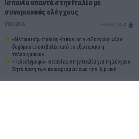
Ισπανία απαντά στην Ιταλία με
συνοριακούς ελέγχους
07.08.2026
ΧΡΉΣΤΟΣ ΤΈΛΙΟΣ
«Μετωπική» Ιταλίας-Ισπανίας για Σένγκεν: «Δεν
δεχόμαστε επιβολές από το εξωτερικό ή
τελεσίγραφα»
«Τελεσίγραφο» Ισπανίας στην Ιταλία για τη Σένγκεν:
Ζητά άρση των περιορισμών έως την Κυριακή