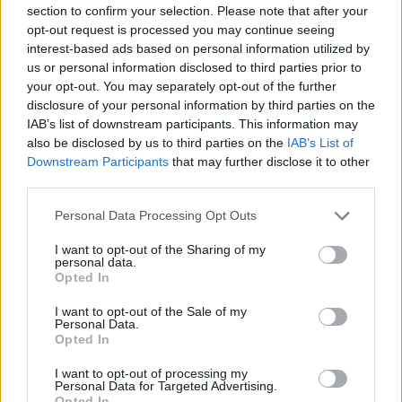
Πώς θα κινηθούν τα Μέσα Μαζικής Μεταφοράς
section to confirm your selection. Please note that after your
opt-out request is processed you may continue seeing
Με στάσεις εργασίας αποφάσισαν να
interest-based ads based on personal information utilized by
συμμετάσχουν στην 24ωρη απεργία της ΓΣΕΕ, την
us or personal information disclosed to third parties prior to
your opt-out. You may separately opt-out of the further
Τετάρτη 9 Απριλίου 2025, οι εργαζόμενοι σε
disclosure of your personal information by third parties on the
λεωφορεία και τρόλεϊ.
IAB’s list of downstream participants. This information may
also be disclosed by us to third parties on the
IAB’s List of
Downstream Participants
that may further disclose it to other
Σύμφωνα με ανακοινώσεις, τόσο του Συνδικάτου
third parties.
Εργαζομένων ΟΑΣΑ όσο και της Ένωσης
Please note that this website/app uses one or more Google
Personal Data Processing Opt Outs
Εργαζομένων ΗΛΠΑΠ, τα λεωφορεία και τρόλεϊ
services and may gather and store information including but
αναμένεται να κινηθούν από τις 9:00 έως τις 21:00
not limited to your visit or usage behaviour. You may click to
I want to opt-out of the Sharing of my
personal data.
λόγω στάσεων εργασίας (από την έναρξη της
grant or deny consent to Google and its third-party tags to
Opted In
use your data for below specified purposes in below Google
βάρδιας ως τις 9:00 και από τις 21:00 έως τη λήξη
consent section.
I want to opt-out of the Sale of my
της βάρδιας τους).
Personal Data.
Opted In
Οι εργαζόμενοι διεκδικούν: ανανέωση του στόλου,
I want to opt-out of processing my
Personal Data for Targeted Advertising.
διενέργεια προσλήψεων προσωπικού, αναγνώριση
Opted In