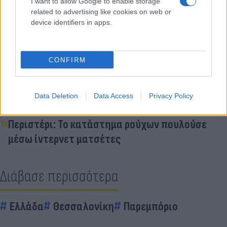
I want to allow Google to enable storage
Κάνε κλικ και δες περισσότερο
related to advertising like cookies on web or
Flash.gr
στην αναζήτηση της
Google
device identifiers in apps.
CONFIRM
Διάβασε σχετικά
Data Deletion
Data Access
Privacy Policy
Περιστέρι: Το κατάστημα ρούχων πουλούσε
μέσω ίντερνετ ματσέτες
Διάβασε περισσότερα
Ελλάδα
Θεσσαλονίκη
Παρεμπόριο