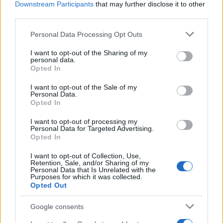
Downstream Participants
that may further disclose it to other
third parties.
Please note that this website/app uses one or more Google
Personal Data Processing Opt Outs
services and may gather and store information including but
not limited to your visit or usage behaviour. You may click to
I want to opt-out of the Sharing of my
personal data.
grant or deny consent to Google and its third-party tags to
Opted In
use your data for below specified purposes in below Google
consent section.
I want to opt-out of the Sale of my
Personal Data.
Opted In
I want to opt-out of processing my
Personal Data for Targeted Advertising.
Opted In
Οι συλληφθέντες, με τις δικογραφίες που
I want to opt-out of Collection, Use,
σχηματίστηκαν σε βάρος τους, οδηγήθηκαν στην
Retention, Sale, and/or Sharing of my
Personal Data that Is Unrelated with the
αρμόδια δικαστική Αρχή, ενώ οι έλεγχοι για την
Purposes for which it was collected.
καταπολέμηση του παρεμπορίου συνεχίζονται με
Opted Out
αμείωτη ένταση.
Google consents