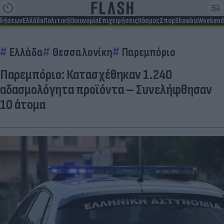
ιδήσεων
Ελλάδα
Πολιτική
Οικονομία
Επιχειρήσεις
Κόσμος
Σπορ
Showbiz
Weekend
Ελλάδα
Θεσσαλονίκη
Παρεμπόριο
Παρεμπόριο: Κατασχέθηκαν 1.240
αδασμολόγητα προϊόντα – Συνελήφθησαν
10 άτομα