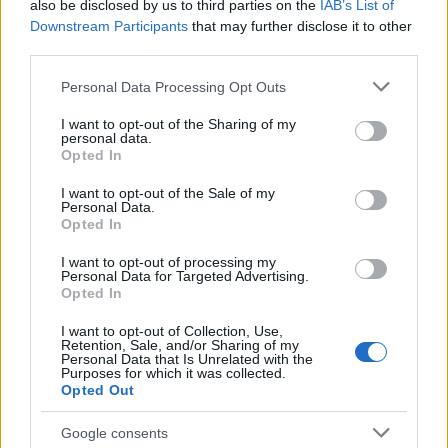
also be disclosed by us to third parties on the
IAB’s List of
Downstream Participants
that may further disclose it to other
third parties.
Please note that this website/app uses one or more Google
Personal Data Processing Opt Outs
services and may gather and store information including but
not limited to your visit or usage behaviour. You may click to
I want to opt-out of the Sharing of my
personal data.
grant or deny consent to Google and its third-party tags to
Opted In
use your data for below specified purposes in below Google
Οι νεότερες πληροφορίες από τους θεράποντες
consent section.
I want to opt-out of the Sale of my
κτηνιάτρους είναι συγκρατημένα αισιόδοξες: η
Personal Data.
ελαφίνα δείχνει σημάδια ανάκαμψης και
Opted In
αναμένεται η άμεση απελευθέρωσή της στο
I want to opt-out of processing my
Personal Data for Targeted Advertising.
φυσικό της περιβάλλον τις επόμενες ημέρες
,
Opted In
μόλις σταθεροποιηθεί πλήρως η κατάστασή της.
I want to opt-out of Collection, Use,
Retention, Sale, and/or Sharing of my
Personal Data that Is Unrelated with the
Δυστυχώς, η χαρά της διάσωσης συνοδεύτηκε από
Purposes for which it was collected.
μια θλιβερή είδηση. Παρά τις προσπάθειες και την
Opted Out
αγωνία των τελευταίων ωρών, το μωράκι της
Google consents
ελαφίνας
γεννήθηκε νεκρό
. Μια τραγική απώλεια,