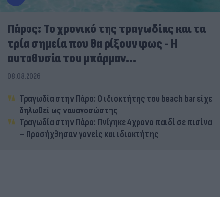
Πάρος: Το χρονικό της τραγωδίας και τα
τρία σημεία που θα ρίξουν φως - Η
αυτοθυσία του μπάρμαν...
08.08.2026
Τραγωδία στην Πάρο: Ο ιδιοκτήτης του beach bar είχε
δηλωθεί ως ναυαγοσώστης
Τραγωδία στην Πάρο: Πνίγηκε 4χρονο παιδί σε πισίνα
– Προσήχθησαν γονείς και ιδιοκτήτης