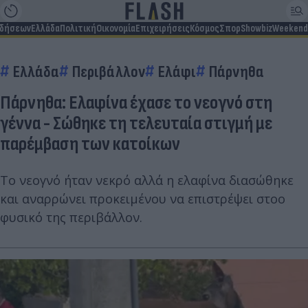
ιδήσεων
Ελλάδα
Πολιτική
Οικονομία
Επιχειρήσεις
Κόσμος
Σπορ
Showbiz
Weekend
Ελλάδα
Περιβάλλον
Ελάφι
Πάρνηθα
Πάρνηθα: Ελαφίνα έχασε το νεογνό στη
γέννα - Σώθηκε τη τελευταία στιγμή με
παρέμβαση των κατοίκων
Το νεογνό ήταν νεκρό αλλά η ελαφίνα διασώθηκε
και αναρρώνει προκειμένου να επιστρέψει στοο
φυσικό της περιβάλλον.