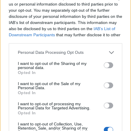
us or personal information disclosed to third parties prior to
τους αγαπημένους του συμπαίκτες.
your opt-out. You may separately opt-out of the further
disclosure of your personal information by third parties on the
Τον χαρακτήρισε ως «σφουγγάρι», θέλοντας να
IAB’s list of downstream participants. This information may
also be disclosed by us to third parties on the
IAB’s List of
εξηγήσει πως απορροφούσε νέα πράγματα για το
Downstream Participants
that may further disclose it to other
παιχνίδι του, εξελίσσοντάς το. Αποκάλυψε πως
third parties.
πρόκειται για έναν πολύ πειθαρχημένο παίκτη, ο
Please note that this website/app uses one or more Google
Personal Data Processing Opt Outs
οποίος ήταν πάντα τυπικός. Αναφέρθηκε στον
services and may gather and store information including but
Τούρκο λέγοντάς πως είναι δουλευταράς και η
not limited to your visit or usage behaviour. You may click to
I want to opt-out of the Sharing of my
personal data.
συμπεριφορά του μπορεί να χαρακτηριστεί
grant or deny consent to Google and its third-party tags to
Opted In
use your data for below specified purposes in below Google
τουλάχιστον επαγγελματική, αποδεικνύοντάς το σε
consent section.
I want to opt-out of the Sale of my
καθημερινή βάση.
Personal Data.
Opted In
I want to opt-out of processing my
Personal Data for Targeted Advertising.
Opted In
I want to opt-out of Collection, Use,
Retention, Sale, and/or Sharing of my