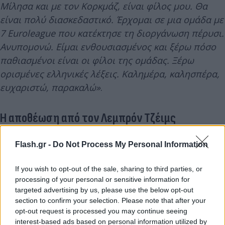
Μίλησα και με τον Κορκμάζ, είναι φίλος μου. Θα
είναι πολύ διασκεδαστικό. Έρχομαι σε μια ομάδα με
7 Euroleague που κατέκτησε τη διοργάνωση πέρυσι.
Ανυπομονώ. Είμαι ενθουσιασμένος και ξέρω πόσο
παθιασμένοι είναι οι φίλοι της ομάδας. Ξέρω
ορισμένες ελληνικές λέξεις. Καλημέρα, καλησπέρα,
ευχαριστώ, παρακαλώ»
.
Η αποθέωση από τον Λεμπρόν Τζέιμς
Το 2019, ο
ΛεΜπρόν Τζέιμς
είχε μιλήσει με τα
Flash.gr -
Do Not Process My Personal Information
καλύτερα λόγια για τον
Τσεντί Οσμάν
!
Ο «Βασιλιάς» ήταν στην ίδια ομάδα με τον 29χρονο
If you wish to opt-out of the sale, sharing to third parties, or
νυν παίκτη του Εργκίν Αταμάν, κατά την διάρκεια
processing of your personal or sensitive information for
targeted advertising by us, please use the below opt-out
της τελευταίας του χρονιάς (2017/18) στους
section to confirm your selection. Please note that after your
Κλίβελαντ Καβαλίερς. Ο τετράκις πρωταθλητής
opt-out request is processed you may continue seeing
NBA είχε αναφέρει πως ο Οσμάν ήταν ένας από
interest-based ads based on personal information utilized by