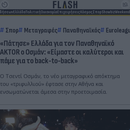
ιδήσεων
Ελλάδα
Πολιτική
Οικονομία
Επιχειρήσεις
Κόσμος
Σπορ
Showbiz
Weekend
Σπορ
Μεταγραφές
Παναθηναϊκός
Euroleag
«Πάτησε» Ελλάδα για τον Παναθηναϊκό
AKTOR ο Οσμάν: «Είμαστε οι καλύτεροι και
πάμε για το back-to-back»
Ο Τσεντί Οσμάν, το νέο μεταγραφικό απόκτημα
του «τριφυλλιού» έφτασε στην Αθήνα και
ενσωματώνεται άμεσα στην προετοιμασία.