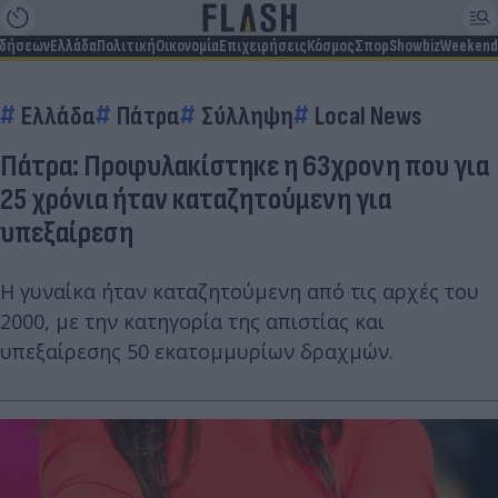
ιδήσεων
Ελλάδα
Πολιτική
Οικονομία
Επιχειρήσεις
Κόσμος
Σπορ
Showbiz
Weekend
Ελλάδα
Πάτρα
Σύλληψη
Local News
Πάτρα: Προφυλακίστηκε η 63χρονη που για
25 χρόνια ήταν καταζητούμενη για
υπεξαίρεση
Η γυναίκα ήταν καταζητούμενη από τις αρχές του
2000, με την κατηγορία της απιστίας και
υπεξαίρεσης 50 εκατομμυρίων δραχμών.