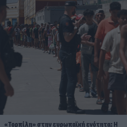
«Τορπίλη» στην ευρωπαϊκή ενότητα: Η