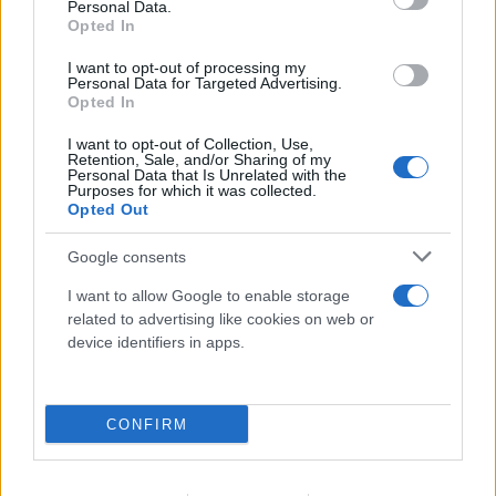
Personal Data.
Opted In
Αντιδράσεις στα social για το θάνατο του
I want to opt-out of processing my
κουταβιού που ζούσε με λύκους - Τι απαντά ο δρ
Personal Data for Targeted Advertising.
Opted In
Ζωολογίας
I want to opt-out of Collection, Use,
06.08.2026
Retention, Sale, and/or Sharing of my
Personal Data that Is Unrelated with the
Purposes for which it was collected.
Opted Out
Google consents
I want to allow Google to enable storage
related to advertising like cookies on web or
device identifiers in apps.
CONFIRM