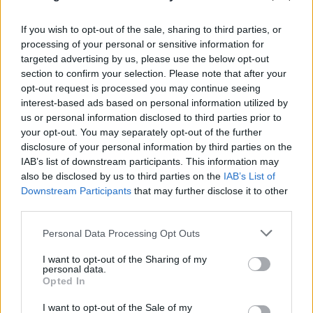
If you wish to opt-out of the sale, sharing to third parties, or
processing of your personal or sensitive information for
targeted advertising by us, please use the below opt-out
section to confirm your selection. Please note that after your
opt-out request is processed you may continue seeing
interest-based ads based on personal information utilized by
us or personal information disclosed to third parties prior to
your opt-out. You may separately opt-out of the further
disclosure of your personal information by third parties on the
IAB’s list of downstream participants. This information may
also be disclosed by us to third parties on the
IAB’s List of
Downstream Participants
that may further disclose it to other
third parties.
Please note that this website/app uses one or more Google
Personal Data Processing Opt Outs
services and may gather and store information including but
not limited to your visit or usage behaviour. You may click to
I want to opt-out of the Sharing of my
personal data.
grant or deny consent to Google and its third-party tags to
Opted In
use your data for below specified purposes in below Google
consent section.
I want to opt-out of the Sale of my