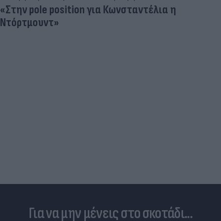
Τιμές καυσίμων: «Πονοκέφαλος» το φουλ
του ρεζερβουάρ για τους αδειούχους του
Αυγούστου
Για να μην μένεις στο σκοτάδι...