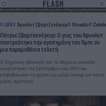
ιδήσεων
Ελλάδα
Πολιτική
Οικονομία
Επιχειρήσεις
Κόσμος
Σπορ
Showbiz
Weekend
LIFE
Άρνολντ Σβαρτζενέγκερ
Showbiz
Celebr
Πάτρικ Σβαρτσενέγκερ: Ο γιος του Άρνολντ
παντρεύτηκε την αγαπημένη του Άμπι σε
μια παραμυθένια τελετή
Ο 31χρονος ηθοποιός και το 28χρονο μοντέλο
γνωρίστηκαν τον Σεπτέμβριο του 2015 και
επιβεβαίωσσν τη σχέση του μέσω Instagram πέντε
μήνες αργότερα.