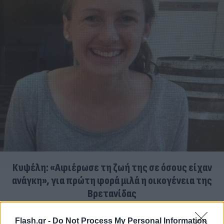
Κυψέλη: «Αφιέρωσε τη ζωή της σε όσους είχαν
ανάγκη», για πρώτη φορά μιλά η οικογένεια της
Βρετανίδας
06.08.2026
ΜΑΡΊΑ ΚΑΤΡΙΝΆΚΗ
Flash.gr -
Do Not Process My Personal Information