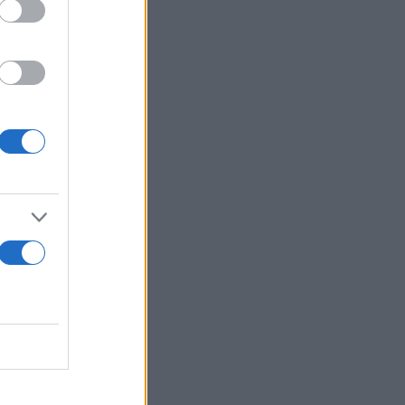
ία Λαού,
 επενέβησαν
ν και για