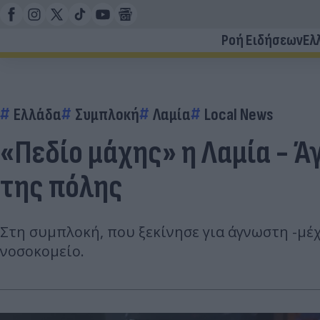
Ροή Ειδήσεων
Ελ
Ελλάδα
Συμπλοκή
Λαμία
Local News
«Πεδίο μάχης» η Λαμία - Ά
της πόλης
Στη συμπλοκή, που ξεκίνησε για άγνωστη -μέχρ
νοσοκομείο.