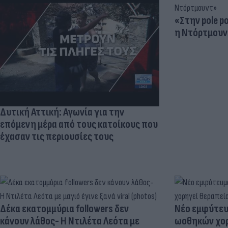
«Στην pole p
η Ντόρτμουν
Δυτική Αττική: Αγωνία για την
επόμενη μέρα από τους κατοίκους που
έχασαν τις περιουσίες τους
Δέκα εκατομμύρια followers δεν
Νέο εμφύτευμ
κάνουν λάθος- Η Ντιλέτα Λεότα με
ωοθηκών χορ