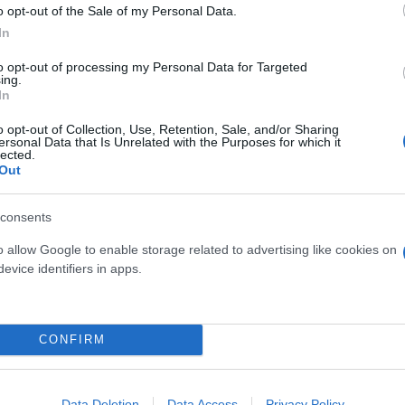
ρι 30 ετών, έφτασαν από διάφορα μέρη στην πλατε
o opt-out of the Sale of my Personal Data.
όντουσαν μέχρι την Κολοκοτρώνη. Σε κάποια φάση
In
έση τρεις άλλοι και το χτυπούσαν με μανία.
to opt-out of processing my Personal Data for Targeted
ing.
In
 διογκώθηκε εξαιτίας της μέθης ορισμένων εξ αυτώ
o opt-out of Collection, Use, Retention, Sale, and/or Sharing
ersonal Data that Is Unrelated with the Purposes for which it
lected.
Out
ερο
Flash.gr
στην αναζήτηση της
Google
consents
o allow Google to enable storage related to advertising like cookies on
evice identifiers in apps.
CONFIRM
ησαν 17χρονο και τον έστειλαν στο νοσοκομείο
Data Deletion
Data Access
Privacy Policy