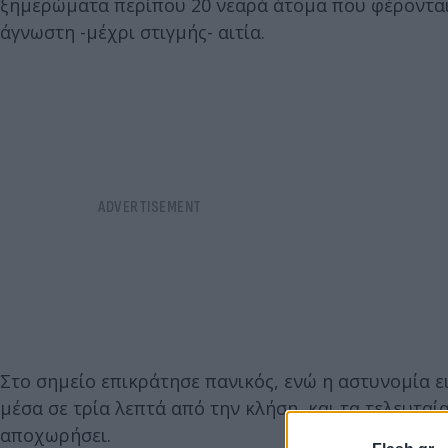
ξημερώματα περίπου 20 νεαρά άτομα που φέρονται
άγνωστη -μέχρι στιγμής- αιτία.
Στο σημείο επικράτησε πανικός, ενώ η αστυνομία 
μέσα σε τρία λεπτά από την κλήση, και τα τελευτα
αποχωρήσει.