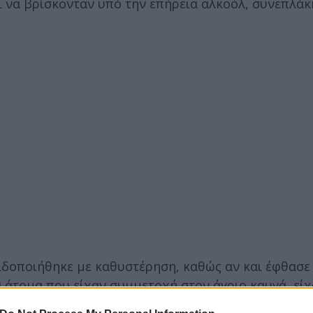
 να βρίσκονταν υπό την επήρεια αλκοόλ, συνεπλάκ
ειδοποιήθηκε με καθυστέρηση, καθώς αν και έφθασε
ία άτομα που είχαν συμμετοχή στον άγριο καυγά, εί