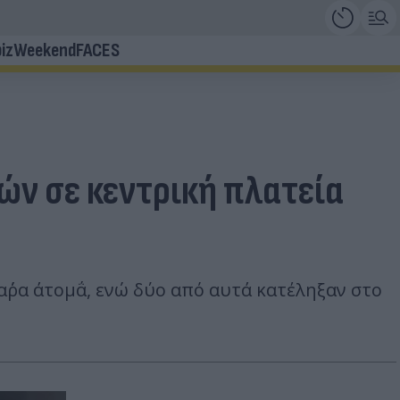
iz
Weekend
FACES
ών σε κεντρική πλατεία
ρ΄΄α άτομα΅, ενώ δύο από αυτά κατέληξαν στο