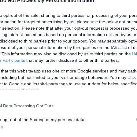
Do Not Process My Personal Information
χρονος μετέβη με ίδια μέσα στα Επείγοντα του Νο
to opt-out of the sale, sharing to third parties, or processing of your per
formation for targeted advertising by us, please use the below opt-out s
ε, ενώ ένας ακόμη 27χρονος παρελήφθη από ασθεν
r selection. Please note that after your opt-out request is processed y
υχώς δε χρειάστηκε κάτι περισσότερο.
eing interest-based ads based on personal information utilized by us or
disclosed to third parties prior to your opt-out. You may separately opt-
losure of your personal information by third parties on the IAB’s list of
. This information may also be disclosed by us to third parties on the
IA
Participants
that may further disclose it to other third parties.
 that this website/app uses one or more Google services and may gath
including but not limited to your visit or usage behaviour. You may click 
 to Google and its third-party tags to use your data for below specifi
ogle consent section.
l Data Processing Opt Outs
o opt-out of the Sharing of my personal data.
In