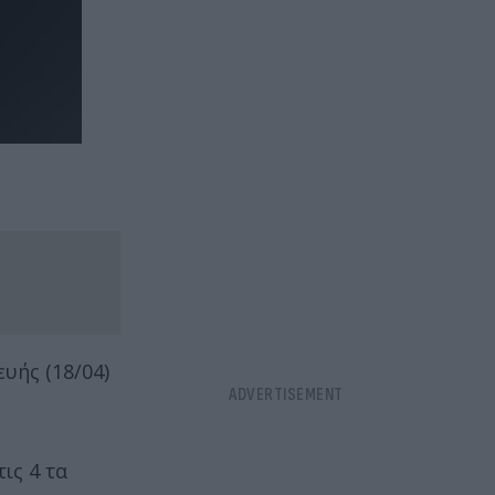
υής (18/04)
ις 4 τα