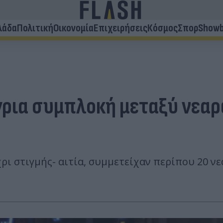
λάδα
Πολιτική
Οικονομία
Επιχειρήσεις
Κόσμος
Σπορ
Showb
γρια συμπλοκή μεταξύ νεαρ
ι στιγμής- αιτία, συμμετείχαν περίπου 20 νεα