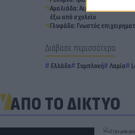
Αμαλιάδα: Αιμόφυρτος στο νοσ
έξω από σχολείο
Γλυφάδα: Γνωστός επιχειρηματ
Διάβασε περισσότερα
Ελλάδα
Συμπλοκή
Λαμία
L
ΑΠΟ ΤΟ ΔΙΚΤΥΟ