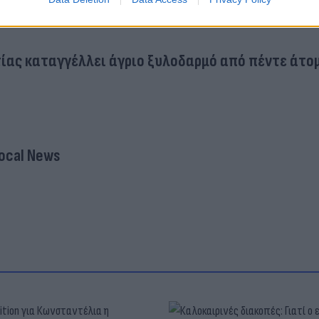
οκομείο ανήλικος μαθητής μετά από άγρια συμπ
ίας καταγγέλλει άγριο ξυλοδαρμό από πέντε άτο
ocal News