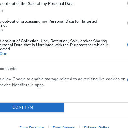
o opt-out of the Sale of my Personal Data.
In
μην το δοκιμάσετε!
to opt-out of processing my Personal Data for Targeted
ing.
In
o opt-out of Collection, Use, Retention, Sale, and/or Sharing
ersonal Data that Is Unrelated with the Purposes for which it
lected.
Out
consents
o allow Google to enable storage related to advertising like cookies on
evice identifiers in apps.
CONFIRM
Data Deletion
Data Access
Privacy Policy