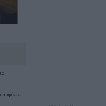
νέο
, αποφάσισε