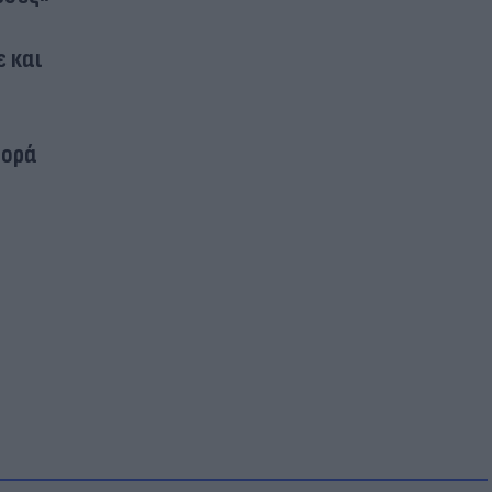
ε και
φορά