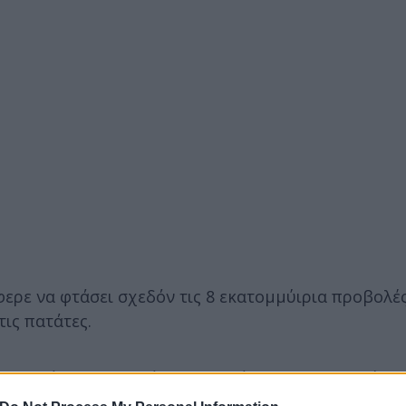
φερε να φτάσει σχεδόν τις 8 εκατομμύιρια προβολές
τις πατάτες.
α αν βάλεις τις πατάτες στον κάδο του πλυντηρίου,
μα, έτσι ώστε να ξεφλουδιστούν μόνες τους. Βάζεις