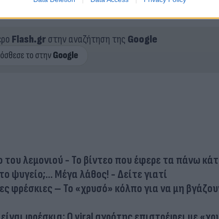
atchet - Ty Simon
ερο
Flash.gr
στην αναζήτηση της
Google
ο του λεμονιού - Το βίντεο που έφερε τα πάνω κά
ο ψυγείο;... Μέγα λάθος! - Δείτε γιατί
ς φρέσκιες – Το «χρυσό» κόλπο για να μη βγάζου
ίναι φρέσκια; Ο viral αγρότης επιστρέφει με «χρ