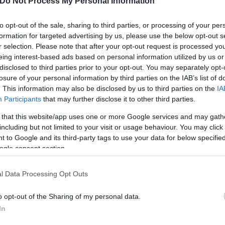
Do Not Process My Personal Information
ο γεύμα σου.
to opt-out of the sale, sharing to third parties, or processing of your per
formation for targeted advertising by us, please use the below opt-out s
r selection. Please note that after your opt-out request is processed y
eing interest-based ads based on personal information utilized by us or
disclosed to third parties prior to your opt-out. You may separately opt-
losure of your personal information by third parties on the IAB’s list of
. This information may also be disclosed by us to third parties on the
IA
Participants
that may further disclose it to other third parties.
 that this website/app uses one or more Google services and may gath
including but not limited to your visit or usage behaviour. You may click 
 to Google and its third-party tags to use your data for below specifi
ogle consent section.
l Data Processing Opt Outs
αιγισμό από σχόλια με τους περισσότερους να το
o opt-out of the Sharing of my personal data.
 και ρούχα μαζί», έγραψε ένας. «Στους 90 βαθμούς 
In
χολίασε κάποιος άλλος.