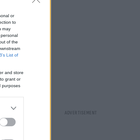
sonal or
ection to
ou may
 personal
out of the
 downstream
B’s List of
er and store
to grant or
ed purposes
και με 1400