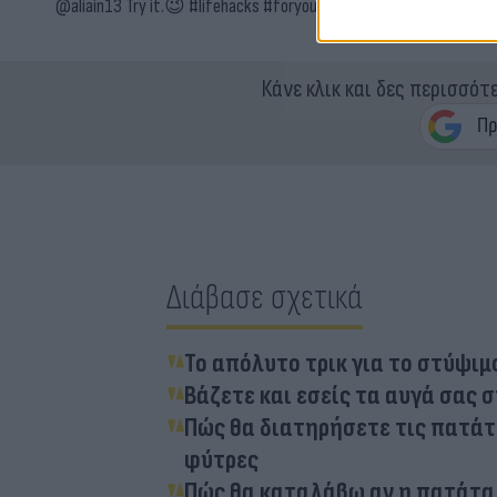
@aliain13
Try it.😉
#lifehacks
#foryou
#asmrfood
♬ Inspector R
Κάνε κλικ και δες περισσότ
Διάβασε σχετικά
Το απόλυτο τρικ για το στύψιμ
Βάζετε και εσείς τα αυγά σας στ
Πώς θα διατηρήσετε τις πατάτε
φύτρες
Πώς θα καταλάβω αν η πατάτα ε