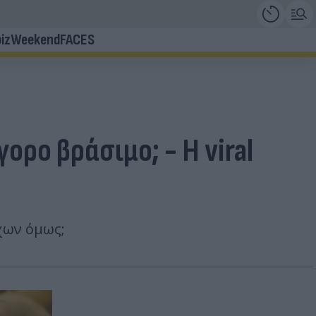
iz
Weekend
FACES
ρο βράσιμο; - Η viral
χων όμως;