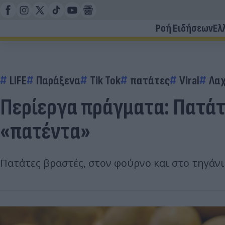
Ροή Ειδήσεων
Ελ
LIFE
Παράξενα
Tik Tok
πατάτες
Viral
Λαχ
Περίεργα πράγματα: Πατάτες
«πατέντα»
Πατάτες βραστές, στον φούρνο και στο τηγάν