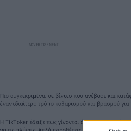
Πιο συγκεκριμένα, σε βίντεο που ανέβασε και κατά
έναν ιδιαίτερο τρόπο καθαρισμού και βρασμού για 
Η TikToker έδειξε πως γίνονται όλα πολύ πιο εύκολ
να τις πλύνεις. Απλά προσθέτεις μαζί τους ένα σύρ