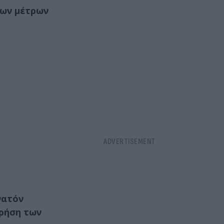
των μέτρων
νατόν
χρήση των