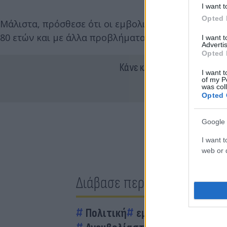
I want t
Opted 
Μάλιστα, πρόσθεσε ότι οι εμβολιασμένοι με 3 δό
80 ετών και με άλλα προβλήματα υγείας.
I want 
Advertis
Opted 
Κάνε κλικ και δες περισσότ
I want t
of my P
was col
Opted 
Google 
I want t
web or d
Διάβασε περισσότερα
Πολιτική
εμβολιασμός
Θάνο