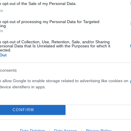
o opt-out of the Sale of my Personal Data.
In
σεις αφορούν μεμονωμένες περιπτώσεις ασθενών κυ
to opt-out of processing my Personal Data for Targeted
ing.
In
ερο
Flash.gr
στην αναζήτηση της
Google
o opt-out of Collection, Use, Retention, Sale, and/or Sharing
ersonal Data that Is Unrelated with the Purposes for which it
lected.
Out
consents
o allow Google to enable storage related to advertising like cookies on
evice identifiers in apps.
CONFIRM
ς Πλεύρης
περιοριστικά μέτρα (not updated)
Data Deletion
Data Access
Privacy Policy