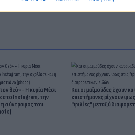
τον θεό» - Η κυρία Μέσι
Και οι μαϊμούδες έχουν κατ
 στο Instagram, την
επιστήμονες ρίχνουν φως
ι η σύντροφος του
"φιλίες" μεταξύ διαφορε
hoto)