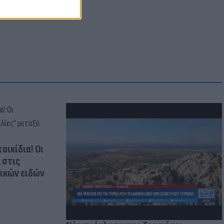
οικίδια! Οι
 στις
τικών ειδών