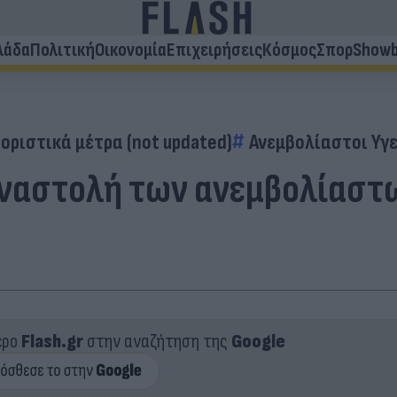
λάδα
Πολιτική
Οικονομία
Επιχειρήσεις
Κόσμος
Σπορ
Showb
οριστικά μέτρα (not updated)
Ανεμβολίαστοι Υγε
αναστολή των ανεμβολίαστω
ερο
Flash.gr
στην αναζήτηση της
Google