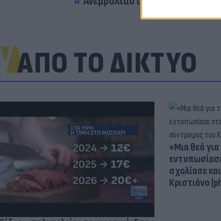
Ανεμβολίαστοι Υγειονομικοί
ΑΠΟ ΤΟ ΔΙΚΤΥΟ
«Μια θεά για 
εντυπωσίασε
σχολίασε κα
Κριστιάνο (p