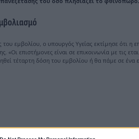
επανεξέτασής του όσο πλησιάζει το φθινόπωρο
εμβολιασμό
 του εμβολίου, ο υπουργός Υγείας εκτίμησε ότι η 
. «Οι επιστήμονες είναι σε επικοινωνία με τις εται
γηθεί τέταρτη δόση του εμβολίου ή θα πάμε σε ένα 
.