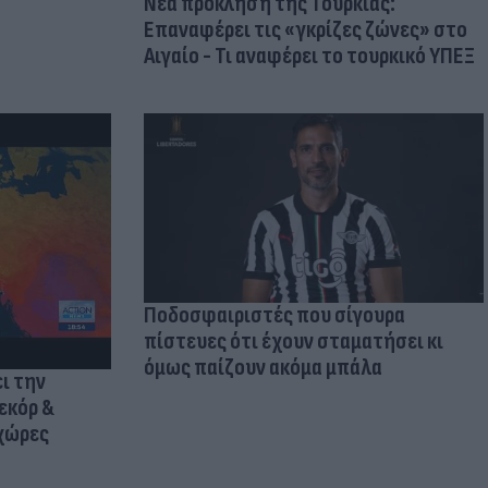
Νέα πρόκληση της Τουρκίας:
Επαναφέρει τις «γκρίζες ζώνες» στο
Αιγαίο - Τι αναφέρει το τουρκικό ΥΠΕΞ
Ποδοσφαιριστές που σίγουρα
πίστευες ότι έχουν σταματήσει κι
όμως παίζουν ακόμα μπάλα
ι την
εκόρ &
 χώρες