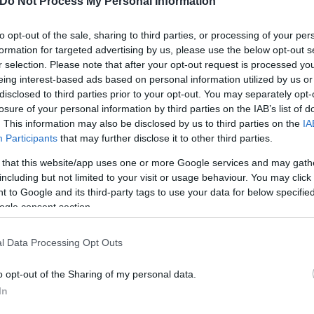
Do Not Process My Personal Information
to opt-out of the sale, sharing to third parties, or processing of your per
formation for targeted advertising by us, please use the below opt-out s
r selection. Please note that after your opt-out request is processed y
eing interest-based ads based on personal information utilized by us or
ας, ο κ. Πλεύρης τόνισε ότι οι πολίτες άνω των 60
disclosed to third parties prior to your opt-out. You may separately opt-
 έχει προχωρήσει και στην ενισχυτική δόση. Όπως 
losure of your personal information by third parties on the IAB’s list of
που δεν έχουν προχωρήσει στον εμβολιασμό τους.
. This information may also be disclosed by us to third parties on the
IA
Participants
that may further disclose it to other third parties.
 that this website/app uses one or more Google services and may gath
including but not limited to your visit or usage behaviour. You may click 
 to Google and its third-party tags to use your data for below specifi
ogle consent section.
οσηλεύονται στις ΜΕΘ, οι ανεμβολίαστοι αποτελού
l Data Processing Opt Outs
o opt-out of the Sharing of my personal data.
ΜΕΘ η συντριπτική πλειοψηφία δεν έχει προχωρήσε
In