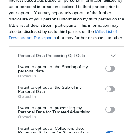
interest-based ads based on personal information utilized by
ημερών, δηλαδή έως και την Τρίτη 17 Δεκεμβρίου
us or personal information disclosed to third parties prior to
your opt-out. You may separately opt-out of the further
2024,
disclosure of your personal information by third parties on the
IAB’s list of downstream participants. This information may
- Για τις Δράσεις Μ10.1.01, Μ10.1.03 από την
also be disclosed by us to third parties on the
IAB’s List of
Downstream Participants
that may further disclose it to other
Τετάρτη 11 Δεκεμβρίου 2024 και εντός δέκα (10)
third parties.
εργασίμων ημερών, δηλαδή έως και την Τρίτη 24
Δεκεμβρίου 2024,
Please note that this website/app uses one or more Google
Personal Data Processing Opt Outs
services and may gather and store information including but
not limited to your visit or usage behaviour. You may click to
I want to opt-out of the Sharing of my
- Για τις Δράσεις του Μ10.1.04 από την Τετάρτη 11
personal data.
grant or deny consent to Google and its third-party tags to
Opted In
Δεκεμβρίου 2024 και εντός πέντε (5) εργασίμων
use your data for below specified purposes in below Google
consent section.
ημερών, δηλαδή έως και την Τρίτη 17 Δεκεμβρίου
I want to opt-out of the Sale of my
Personal Data.
2024 ηλεκτρονικά μέσω των Πληροφοριακών
Opted In
Συστημάτων των Μέτρων/Δράσεων με τη χρήση
I want to opt-out of processing my
των προσωπικών τους κωδικών.
Personal Data for Targeted Advertising.
Opted In
Διόρθωση προφανών σφαλμάτων
I want to opt-out of Collection, Use,
Retention, Sale, and/or Sharing of my