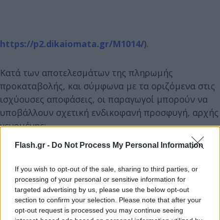
https://p2.dikaiomata.gr/M1014/
).
Κατά των αποτελεσμάτων της πληρωμής
προκαταβολής, και σύμφωνα με τα οριζόμενα στις
ισχύουσες αποφάσεις, οι παραγωγοί μπορούν να
υποβάλλουν σχετική ενδικοφανή προσφυγή, αρχής
γενομένης:
Flash.gr -
Do Not Process My Personal Information
- Για το Μέτρο 11 από την Τετάρτη 11 Δεκεμβρίου
2024 και εντός πέντε (5) εργασίμων ημερών,
If you wish to opt-out of the sale, sharing to third parties, or
δηλαδή έως και την Τρίτη 17 Δεκεμβρίου 2024,
processing of your personal or sensitive information for
targeted advertising by us, please use the below opt-out
section to confirm your selection. Please note that after your
- Για τη Δράση Μ10.1.08 από την Τετάρτη 11
opt-out request is processed you may continue seeing
Δεκεμβρίου 2024 και εντός πέντε (5) εργασίμων