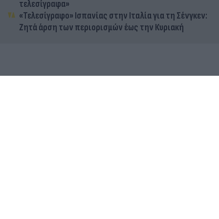
τελεσίγραφα»
«Τελεσίγραφο» Ισπανίας στην Ιταλία για τη Σένγκεν:
Ζητά άρση των περιορισμών έως την Κυριακή