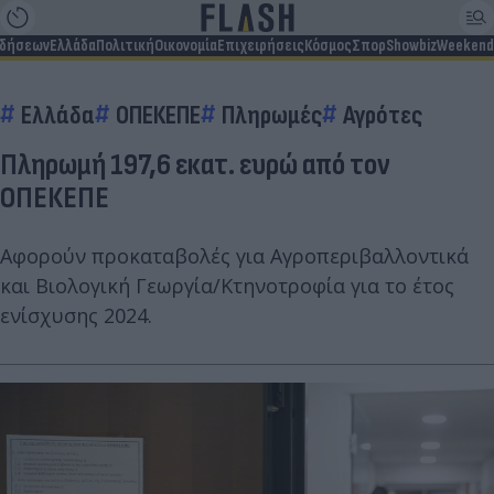
ιδήσεων
Ελλάδα
Πολιτική
Οικονομία
Επιχειρήσεις
Κόσμος
Σπορ
Showbiz
Weekend
Ελλάδα
ΟΠΕΚΕΠΕ
Πληρωμές
Αγρότες
Πληρωμή 197,6 εκατ. ευρώ από τον
ΟΠΕΚΕΠΕ
Αφορούν προκαταβολές για Αγροπεριβαλλοντικά
και Βιολογική Γεωργία/Κτηνοτροφία για το έτος
ενίσχυσης 2024.