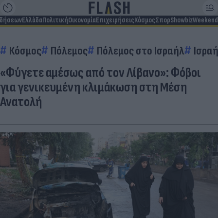
ιδήσεων
Ελλάδα
Πολιτική
Οικονομία
Επιχειρήσεις
Κόσμος
Σπορ
Showbiz
Weekend
Κόσμος
Πόλεμος
Πόλεμος στο Ισραήλ
Ισρα
«Φύγετε αμέσως από τον Λίβανο»: Φόβοι
για γενικευμένη κλιμάκωση στη Μέση
Ανατολή