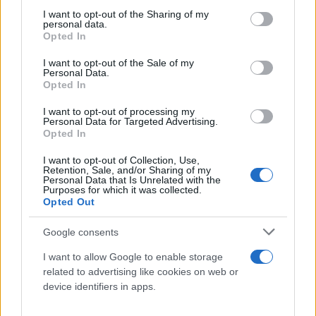
not limited to your visit or usage behaviour. You may click to
I want to opt-out of the Sharing of my
personal data.
grant or deny consent to Google and its third-party tags to
Opted In
use your data for below specified purposes in below Google
consent section.
I want to opt-out of the Sale of my
Personal Data.
Opted In
Ο Αρούρι και άλλα έξι μέλη και στελέχη της Χαμάς
I want to opt-out of processing my
Personal Data for Targeted Advertising.
σκοτώθηκαν από πλήγμα, που αποδίδεται από τη
Opted In
Βηρυτό στο Ισραήλ, στα γραφεία του ισλαμιστικού
κινήματος, το βράδυ της Τρίτης, στο προπύργιο
I want to opt-out of Collection, Use,
Retention, Sale, and/or Sharing of my
της πανίσχυρης, φιλοϊρανικής οργάνωσης
Personal Data that Is Unrelated with the
Purposes for which it was collected.
Χεζμπολάχ. Το επίσημο ειδησεογραφικό
Opted Out
πρακτορείο του Λιβάνου Ani μετέδωσε την Τρίτη
Google consents
ότι η επίθεση αυτή πραγματοποιήθηκε με μη
επανδρωμένο αεροσκάφος. Ήταν η πρώτη φορά,
I want to allow Google to enable storage
related to advertising like cookies on web or
μετά την έναρξη του πολέμου στη Γάζα, που
device identifiers in apps.
μπήκαν στο στόχαστρο τα προάστια της Βηρυτού.