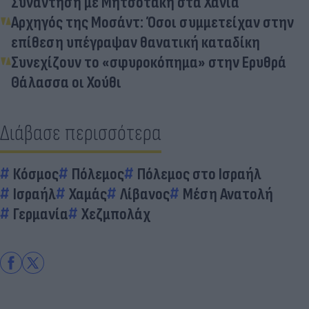
Συνάντηση με Μητσοτάκη στα Χανιά
Αρχηγός της Μοσάντ: Όσοι συμμετείχαν στην
επίθεση υπέγραψαν θανατική καταδίκη
Συνεχίζουν το «σφυροκόπημα» στην Ερυθρά
Θάλασσα οι Χούθι
Διάβασε περισσότερα
Κόσμος
Πόλεμος
Πόλεμος στο Ισραήλ
Ισραήλ
Χαμάς
Λίβανος
Μέση Ανατολή
Γερμανία
Χεζμπολάχ