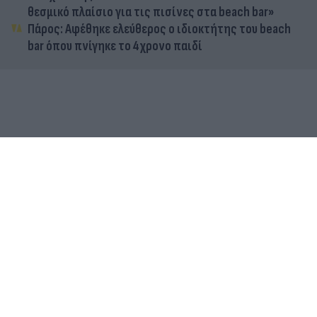
θεσμικό πλαίσιο για τις πισίνες στα beach bar»
Πάρος: Αφέθηκε ελεύθερος ο ιδιοκτήτης του beach
bar όπου πνίγηκε το 4χρονο παιδί