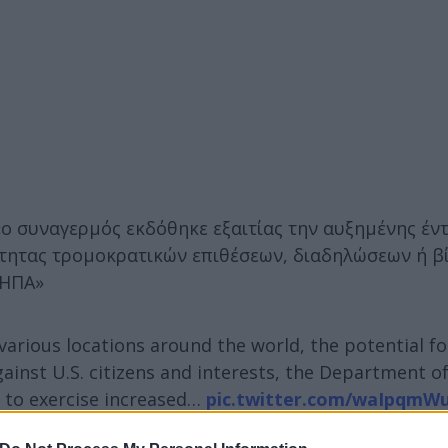
«ο συναγερμός εκδόθηκε εξαιτίας την αυξημένης έν
ότητας τρομοκρατικών επιθέσεων, διαδηλώσεων ή β
 ΗΠΑ»
arious locations around the world, the potential fo
ainst U.S. citizens and interests, the Department o
s to exercise increased…
pic.twitter.com/waIpqmW
 Dept (@TravelGov)
October 19, 2023