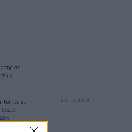
τασης σε
ίαιων
r terrorist
f State
u2m