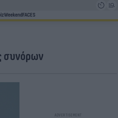
iz
Weekend
FACES
ός συνόρων