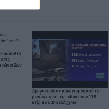
οικίδια! Οι
 στις
τικών ειδών
Δραματικός ο απολογισμός από τις
μεγάλες φωτιές - «Κόκκινα» 118
κτίρια σε 325 ελέγχους