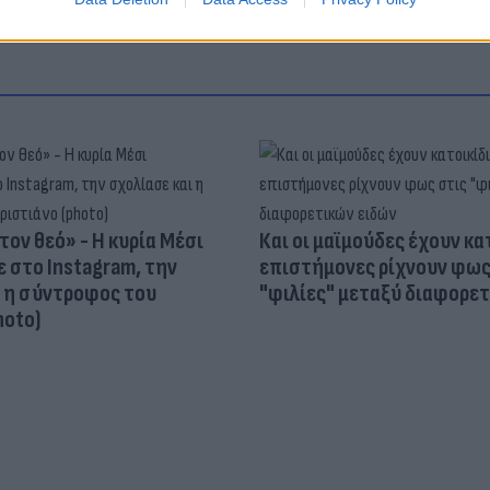
τον θεό» - Η κυρία Μέσι
Και οι μαϊμούδες έχουν κατ
 στο Instagram, την
επιστήμονες ρίχνουν φως
ι η σύντροφος του
"φιλίες" μεταξύ διαφορε
hoto)