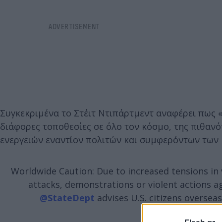
Συγκεκριμένα το Στέιτ Ντιπάρτμεντ αναφέρει πως 
διάφορες τοποθεσίες σε όλο τον κόσμο, της πιθαν
ενεργειών εναντίον πολιτών και συμφερόντων των
Worldwide Caution: Due to increased tensions in v
attacks, demonstrations or violent actions ag
@StateDept
advises U.S. citizens oversea
— Travel - State