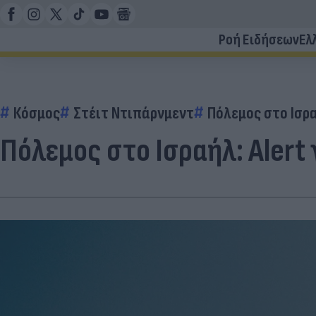
Ροή Ειδήσεων
Ελ
Κόσμος
Στέιτ Ντιπάρνμεντ
Πόλεμος στο Ισρ
Πόλεμος στο Ισραήλ: Alert