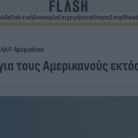
λάδα
Πολιτική
Οικονομία
Επιχειρήσεις
Κόσμος
Σπορ
Showb
αήλ
Αμερικάνοι
 για τους Αμερικανούς εκτ