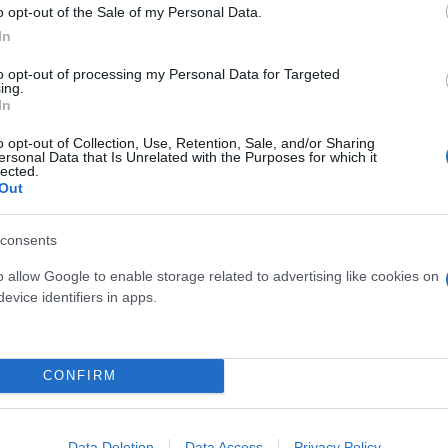
o opt-out of the Sale of my Personal Data.
In
to opt-out of processing my Personal Data for Targeted
ing.
In
νεται να πέσει σε μία μέρα - Εκκενώνεται πόλη
o opt-out of Collection, Use, Retention, Sale, and/or Sharing
γωνο «επιστρέφει» δύο αντιπυραυλικά συστήματα
ersonal Data that Is Unrelated with the Purposes for which it
lected.
Out
υς Χούθι σε αντιτορπιλικό των ΗΠΑ στην Ερυθρά
consents
o allow Google to enable storage related to advertising like cookies on
evice identifiers in apps.
Πόλεμος στο Ισραήλ
Αμερικάνοι
CONFIRM
Data Deletion
Data Access
Privacy Policy