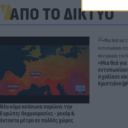
ΑΠΟ ΤΟ ΔΙΚΤΥΟ
«Μια θεά για 
εντυπωσίασε
σχολίασε κα
Κριστιάνο (p
Νέο κύμα καύσωνα σαρώνει την
Ευρώπη: Θερμοκρασίες - ρεκόρ &
έκτακτα μέτρα σε πολλές χώρες