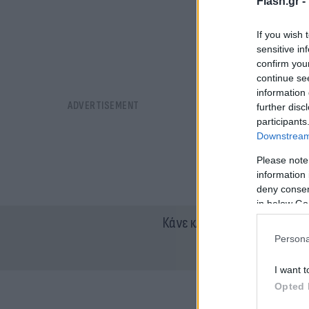
Flash.gr -
If you wish 
sensitive in
confirm you
continue se
information 
further disc
participants
Downstream 
Please note
information 
deny consent
in below Go
Κάνε κλικ και δες περισσότ
Persona
I want t
Opted 