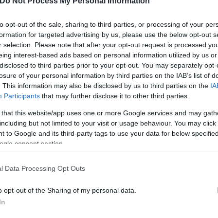
Do Not Process My Personal Information
to opt-out of the sale, sharing to third parties, or processing of your per
formation for targeted advertising by us, please use the below opt-out s
r selection. Please note that after your opt-out request is processed y
eing interest-based ads based on personal information utilized by us or
disclosed to third parties prior to your opt-out. You may separately opt-
losure of your personal information by third parties on the IAB’s list of
. This information may also be disclosed by us to third parties on the
IA
Participants
that may further disclose it to other third parties.
 that this website/app uses one or more Google services and may gath
including but not limited to your visit or usage behaviour. You may click 
 to Google and its third-party tags to use your data for below specifi
ogle consent section.
ερο
Flash.gr
στην αναζήτηση της
Google
l Data Processing Opt Outs
o opt-out of the Sharing of my personal data.
In