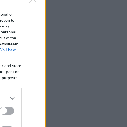
sonal or
ection to
ou may
 personal
out of the
 downstream
B’s List of
er and store
to grant or
ed purposes