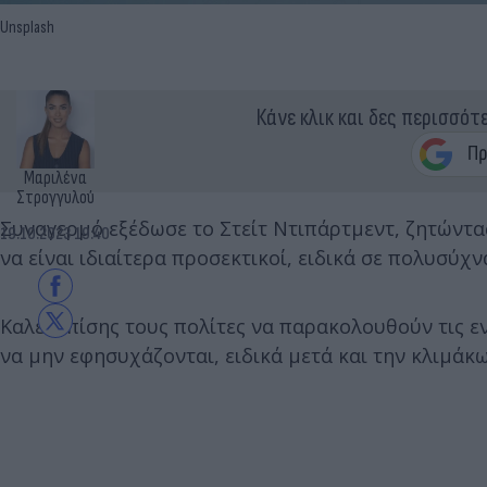
Unsplash
Κάνε κλικ και δες περισσότ
Μαριλένα
Στρογγυλού
Συναγερμό εξέδωσε το Στείτ Ντιπάρτμεντ, ζητώντα
19.10.2023 19:40
να είναι ιδιαίτερα προσεκτικοί, ειδικά σε πολυσύχν
Καλεί επίσης τους πολίτες να παρακολουθούν τις 
να μην εφησυχάζονται, ειδικά μετά και την κλιμά