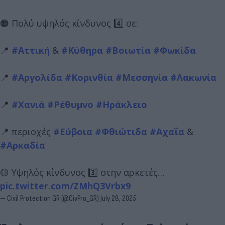
🟠 Πολύ υψηλός κίνδυνος 4️⃣ σε:
📍
#Αττική
&
#Κύθηρα
#Βοιωτία
#Φωκίδα
📍
#Αργολίδα
#Κορινθία
#Μεσσηνία
#Λακωνία
📍
#Χανιά
#Ρέθυμνο
#Ηράκλειο
📍 περιοχές
#Εύβοια
#Φθιώτιδα
#Αχαΐα
&
#Αρκαδία
🟡 Υψηλός κίνδυνος 3️⃣ στην αρκετές…
pic.twitter.com/ZMhQ3Vrbx9
— Civil Protection GR (@CivPro_GR)
July 28, 2025