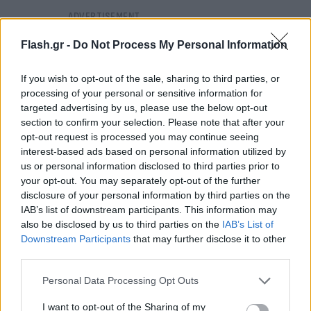
Flash.gr -
Do Not Process My Personal Information
If you wish to opt-out of the sale, sharing to third parties, or
processing of your personal or sensitive information for
targeted advertising by us, please use the below opt-out
section to confirm your selection. Please note that after your
opt-out request is processed you may continue seeing
interest-based ads based on personal information utilized by
us or personal information disclosed to third parties prior to
your opt-out. You may separately opt-out of the further
disclosure of your personal information by third parties on the
IAB’s list of downstream participants. This information may
also be disclosed by us to third parties on the
IAB’s List of
Downstream Participants
that may further disclose it to other
Ταυτόχρονα, για τις παραπάνω περιοχές,
third parties.
παραμένει σε εφαρμογή το Σχέδιο δράσεων
Please note that this website/app uses one or more Google
Personal Data Processing Opt Outs
Πολιτικής Προστασίας για την αντιμετώπιση
services and may gather and store information including but
not limited to your visit or usage behaviour. You may click to
I want to opt-out of the Sharing of my