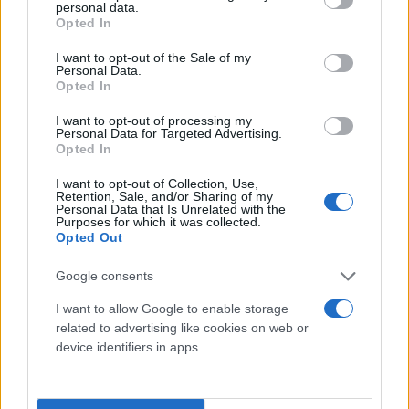
κινδύνων λόγω δασικών πυρκαγιών, σύμφωνα με
personal data.
grant or deny consent to Google and its third-party tags to
το οποίο, μεταξύ άλλων, προβλέπεται, η εφαρμογή
Opted In
use your data for below specified purposes in below Google
του μέτρου της προληπτικής απαγόρευσης της
consent section.
I want to opt-out of the Sale of my
Personal Data.
κυκλοφορίας οχημάτων και παραμονής εκδρομέων
Opted In
σε εθνικούς δρυμούς, δάση και "ευπαθείς"
I want to opt-out of processing my
περιοχές.
Personal Data for Targeted Advertising.
Opted In
Οι οδηγίες της Πυροσβεστικής
I want to opt-out of Collection, Use,
Retention, Sale, and/or Sharing of my
Personal Data that Is Unrelated with the
Η Πυροσβεστική απευθύνει έκκληση στους πολίτες:
Purposes for which it was collected.
Opted Out
Να είναι ιδιαίτερα προσεκτικοί και να
Google consents
αποφεύγουν ενέργειες στην ύπαιθρο που
I want to allow Google to enable storage
μπορούν να προκαλέσουν πυρκαγιά από
related to advertising like cookies on web or
αμέλεια, όπως το κάψιμο ξερών χόρτων και
device identifiers in apps.
κλαδιών ή υπολειμμάτων καθαρισμού, η
χρήση μηχανημάτων που προκαλούν
σπινθήρες όπως δισκοπρίονα, συσκευές