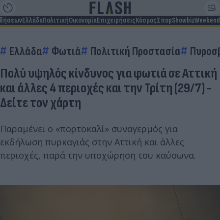
ιδήσεων
Ελλάδα
Πολιτική
Οικονομία
Επιχειρήσεις
Κόσμος
Σπορ
Showbiz
Weekend
Ελλάδα
Φωτιά
Πολιτική Προστασία
Πυροσ
Πολύ υψηλός κίνδυνος για φωτιά σε Αττική
και άλλες 4 περιοχές και την Τρίτη (29/7) -
Δείτε τον χάρτη
Παραμένει ο «πορτοκαλί» συναγερμός για
εκδήλωση πυρκαγιάς στην Αττική και άλλες
περιοχές, παρά την υποχώρηση του καύσωνα.