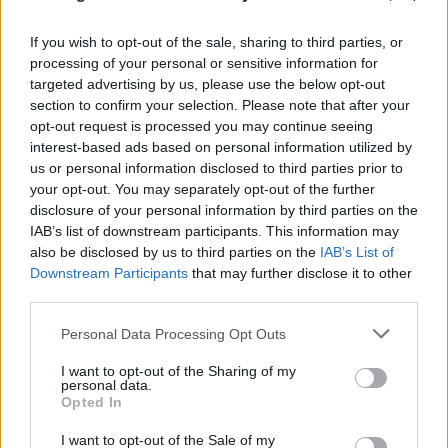
γκολ και την αστοχία του από την άσπρη βούλα
06.08.2026
If you wish to opt-out of the sale, sharing to third parties, or
processing of your personal or sensitive information for
targeted advertising by us, please use the below opt-out
section to confirm your selection. Please note that after your
opt-out request is processed you may continue seeing
interest-based ads based on personal information utilized by
us or personal information disclosed to third parties prior to
your opt-out. You may separately opt-out of the further
disclosure of your personal information by third parties on the
IAB’s list of downstream participants. This information may
also be disclosed by us to third parties on the
IAB’s List of
Downstream Participants
that may further disclose it to other
third parties.
Please note that this website/app uses one or more Google
Κρίση στο κόμμα Καρυστιανού: Δύο ακόμη
Personal Data Processing Opt Outs
services and may gather and store information including but
στελέχη αποχωρούν καταγγέλλοντας κλειστό
not limited to your visit or usage behaviour. You may click to
I want to opt-out of the Sharing of my
σύστημα αποφάσεων
personal data.
grant or deny consent to Google and its third-party tags to
Opted In
use your data for below specified purposes in below Google
06.08.2026
consent section.
I want to opt-out of the Sale of my