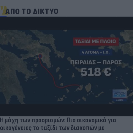
ΑΠΟ ΤΟ ΔΙΚΤΥΟ
Τιμές
του ρ
Αυγο
των προορισμών: Πιο οικονομικά για
ειες το ταξίδι των διακοπών με