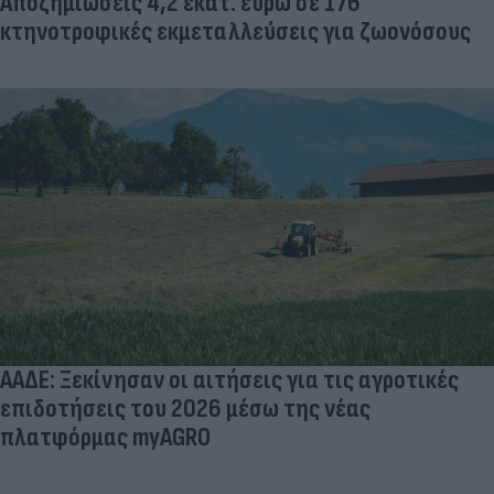
Αποζημιώσεις 4,2 εκατ. ευρώ σε 176
κτηνοτροφικές εκμεταλλεύσεις για ζωονόσους
ΑΑΔΕ: Ξεκίνησαν οι αιτήσεις για τις αγροτικές
επιδοτήσεις του 2026 μέσω της νέας
πλατφόρμας myAGRO