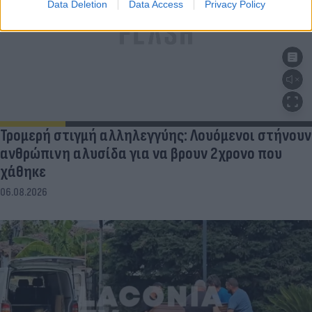
Data Deletion
Data Access
Privacy Policy
Τρομερή στιγμή αλληλεγγύης: Λουόμενοι στήνουν
ανθρώπινη αλυσίδα για να βρουν 2χρονο που
χάθηκε
06.08.2026