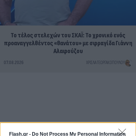
Το τέλος στελεχών του ΣΚΑΪ: Το χρονικό ενός
προαναγγελθέντος «θανάτου» με σφραγίδα Γιάννη
Αλαφούζου
07.08.2026
ΧΡΊΣΛΑ ΓΕΩΡΓΑΚΟΠΟΎΛΟΥ
Flash.gr -
Do Not Process My Personal Information