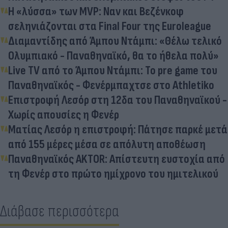
Η «λύσσα» των MVP: Ναν και Βεζένκοφ
σεληνιάζονται στα Final Four της Euroleague
Διαμαντίδης από Άμπου Ντάμπι: «Θέλω τελικό
Ολυμπιακό - Παναθηναϊκό, θα το ήθελα πολύ»
Live TV από το Άμπου Ντάμπι: Το pre game του
Παναθηναϊκός - Φενέρμπαχτσε στο Athletiko
Επιστροφή Λεσόρ στη 12δα του Παναθηναϊκού -
Χωρίς απουσίες η Φενέρ
Ματίας Λεσόρ η επιστροφή: Πάτησε παρκέ μετά
από 155 μέρες μέσα σε απόλυτη αποθέωση
Παναθηναϊκός AKTOR: Απίστευτη ευστοχία από
τη Φενέρ στο πρώτο ημίχρονο του ημιτελικού
Διάβασε περισσότερα