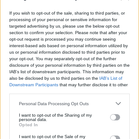
If you wish to opt-out of the sale, sharing to third parties, or
processing of your personal or sensitive information for
targeted advertising by us, please use the below opt-out
section to confirm your selection. Please note that after your
opt-out request is processed you may continue seeing
interest-based ads based on personal information utilized by
us or personal information disclosed to third parties prior to
your opt-out. You may separately opt-out of the further
disclosure of your personal information by third parties on the
IAB’s list of downstream participants. This information may
also be disclosed by us to third parties on the
IAB’s List of
Downstream Participants
that may further disclose it to other
third parties.
Please note that this website/app uses one or more Google
Personal Data Processing Opt Outs
services and may gather and store information including but
not limited to your visit or usage behaviour. You may click to
I want to opt-out of the Sharing of my
personal data.
grant or deny consent to Google and its third-party tags to
Opted In
use your data for below specified purposes in below Google
consent section.
I want to opt-out of the Sale of my