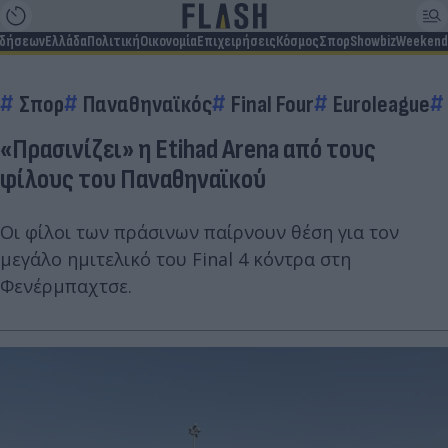
ιδήσεων
Ελλάδα
Πολιτική
Οικονομία
Επιχειρήσεις
Κόσμος
Σπορ
Showbiz
Weekend
Σπορ
Παναθηναϊκός
Final Four
Euroleague
«Πρασινίζει» η Etihad Arena από τους
φίλους του Παναθηναϊκού
Οι φίλοι των πράσινων παίρνουν θέση για τον
μεγάλο ημιτελικό του Final 4 κόντρα στη
Φενέρμπαχτσε.