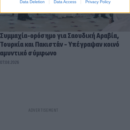
Data Deletion
Data Access
Privacy Policy
Συμμαχία-ορόσημο για Σαουδική Αραβία,
Τουρκία και Πακιστάν - Υπέγραψαν κοινό
αμυντικό σύμφωνο
07.08.2026