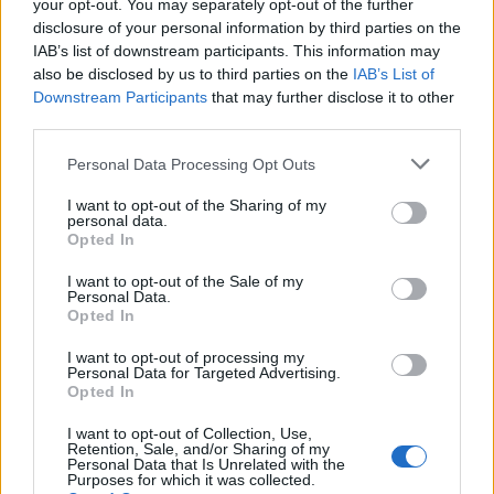
your opt-out. You may separately opt-out of the further
disclosure of your personal information by third parties on the
IAB’s list of downstream participants. This information may
also be disclosed by us to third parties on the
IAB’s List of
Downstream Participants
that may further disclose it to other
third parties.
Please note that this website/app uses one or more Google
Personal Data Processing Opt Outs
services and may gather and store information including but
not limited to your visit or usage behaviour. You may click to
I want to opt-out of the Sharing of my
personal data.
grant or deny consent to Google and its third-party tags to
Opted In
use your data for below specified purposes in below Google
consent section.
I want to opt-out of the Sale of my
Μητσοτάκης-Ερντογάν στη Νέα Υόρκη: Με
Personal Data.
Opted In
«ατζέντα» διαφωνιών - Ρεαλισμός και
απαντήσεις από την Αθήνα
I want to opt-out of processing my
Personal Data for Targeted Advertising.
Ραντεβού «αποδείξεων» είναι το αποψινό ανάμεσα στον
Opted In
Κυριάκο Μητσοτάκη και τον Ταγίπ Ερντογάν στις 21:00 ώρα
I want to opt-out of Collection, Use,
Ελλάδος (14:00 τοπική) στο περιθώριο της Γενικής Συνέλευσης
Retention, Sale, and/or Sharing of my
των Ηνωμένων Εθνών στη Νέα Υόρκη.
Personal Data that Is Unrelated with the
Purposes for which it was collected.