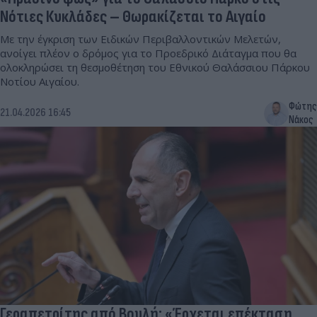
Νότιες Κυκλάδες – Θωρακίζεται το Αιγαίο
Με την έγκριση των Ειδικών Περιβαλλοντικών Μελετών,
ανοίγει πλέον ο δρόμος για το Προεδρικό Διάταγμα που θα
ολοκληρώσει τη θεσμοθέτηση του Εθνικού Θαλάσσιου Πάρκου
Νοτίου Αιγαίου.
Φώτης
21.04.2026 16:45
Νάκος
Γεραπετρίτης από Βουλή: «Έρχεται επέκταση