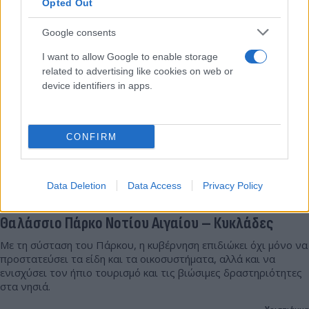
Σπύρος
Opted Out
23.09.2025 07:00
Μουρελάτος
Google consents
I want to allow Google to enable storage
related to advertising like cookies on web or
device identifiers in apps.
CONFIRM
Data Deletion
Data Access
Privacy Policy
Στην Αμοργό ο Παπασταύρου για το νέο Εθνικό
Θαλάσσιο Πάρκο Νοτίου Αιγαίου – Κυκλάδες
Με τη σύσταση του Πάρκου, η κυβέρνηση επιδιώκει όχι μόνο να
προστατεύσει τα είδη και τα οικοσυστήματα, αλλά και να
ενισχύσει τον ήπιο τουρισμό και τις βιώσιμες δραστηριότητες
στα νησιά.