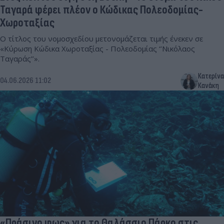
Ταγαρά φέρει πλέον ο Κώδικας Πολεοδομίας-
Χωροταξίας
Ο τίτλος του νομοσχεδίου μετονομάζεται τιμής ένεκεν σε
«Κύρωση Κώδικα Χωροταξίας - Πολεοδομίας ‘’Νικόλαος
Ταγαράς’’».
Κατερίνα
04.06.2026 11:02
Κανάκη
«Πράσινο φως» για το Θαλάσσιο Πάρκο στις