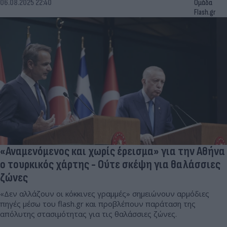
06.08.2025 22:40
Ομάδα
Flash.gr
«Αναμενόμενος και χωρίς έρεισμα» για την Αθήνα
ο τουρκικός χάρτης - Ούτε σκέψη για θαλάσσιες
ζώνες
«Δεν αλλάζουν οι κόκκινες γραμμές» σημειώνουν αρμόδιες
πηγές μέσω του flash.gr και προβλέπουν παράταση της
απόλυτης στασιμότητας για τις θαλάσσιες ζώνες.