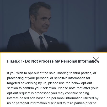
Μητσοτάκης: Θα θεσμοθετήσουμε 2 μεγάλα
Flash.gr -
Do Not Process My Personal Information
θαλάσσια πάρκα στα Ιόνια νησιά και στις νότιες
Κυκλάδες
If you wish to opt-out of the sale, sharing to third parties, or
processing of your personal or sensitive information for
Η ελληνική κυβέρνηση είναι απολύτως αφοσιωμένη στον στόχο
targeted advertising by us, please use the below opt-out
της προστασίας του θαλάσσιου περιβάλλοντος, επισήμανε ο
section to confirm your selection. Please note that after your
πρωθυπουργός σε εκδήλωση.
opt-out request is processed you may continue seeing
Συντακτική
interest-based ads based on personal information utilized by
03.10.2025 23:50
Ομάδα
us or personal information disclosed to third parties prior to
Flash.gr