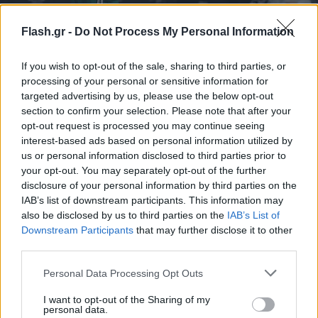
Flash.gr -
Do Not Process My Personal Information
ΙΝΤΙΜΕ
If you wish to opt-out of the sale, sharing to third parties, or
Η ομάδα του
Πουπέ
μπήκε καλύτερα στο δεύτερο
processing of your personal or sensitive information for
μέρος, μειώνοντας στους
15
με τρίποντο του
targeted advertising by us, please use the below opt-out
Αζάνσα
, ενώ έφτασε στο
-13 με lay up του
section to confirm your selection. Please note that after your
opt-out request is processed you may continue seeing
Χάρισον (51-38 24’),
αλλά η ομάδα του
Εργκίν
interest-based ads based on personal information utilized by
Αταμάν
είχε μόνο ανοδική πορεία από εκείνο το
us or personal information disclosed to third parties prior to
σημείο και έπειτα. Οι παίκτες του Αταμάν με
your opt-out. You may separately opt-out of the further
disclosure of your personal information by third parties on the
τρίποντο του
Σλούκα
έφτασαν ξανά στο
+16 (29’),
IAB’s list of downstream participants. This information may
ενώ έφτασαν και στο
+18 (70-52),
13 δευτερόλεπτα
also be disclosed by us to third parties on the
IAB’s List of
πριν το τέλος του τρίτου δεκαλέπτου.
Downstream Participants
that may further disclose it to other
third parties.
Kendrick Nunn steal and
Please note that this website/app uses one or more Google
Personal Data Processing Opt Outs
services and may gather and store information including but
finish!
#MotorolaMagicMoment
I
@Moto
not limited to your visit or usage behaviour. You may click to
I want to opt-out of the Sharing of my
pic.twitter.com/fzOeSNWVWr
personal data.
grant or deny consent to Google and its third-party tags to