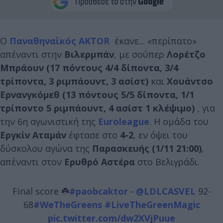
Ο
Παναθηναϊκός AKTOR
έκανε... «περίπατο»
απέναντι στην
Βιλερμπάν
, με σούπερ
Λορέτζο
Μπράουν (17 πόντους 4/4 δίποντα, 3/4
τρίποντα, 3 ριμπάουντ, 3 ασίστ)
και
Χουάντσο
Ερνανγκόμεθ (13 πόντους 5/5 δίποντα, 1/1
τρίποντο 5 ριμπάουντ, 4 ασίστ 1 κλέψιμο)
, για
την 6η αγωνιστική της
Euroleague
. Η ομάδα του
Εργκίν Αταμάν
έφτασε στο
4-2
, εν όψει του
δύσκολου αγώνα της
Παρασκευής (1/11 21:00)
,
απέναντι στον
Ερυθρό Αστέρα
στο Βελιγράδι.
Final score ☘️
#paobcaktor
-
@LDLCASVEL
92-
68
#WeTheGreens
#LiveTheGreenMagic
pic.twitter.com/dw2XVjPuue