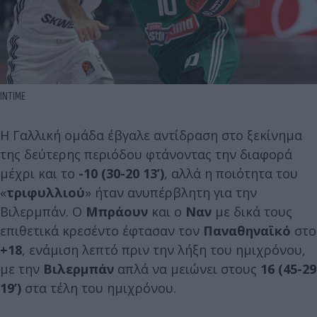
ΙΝΤΙΜΕ
Η Γαλλική ομάδα έβγαλε αντίδραση στο ξεκίνημα
της δεύτερης περιόδου φτάνοντας την διαφορά
μέχρι και το
-10 (30-20 13’)
, αλλά η ποιότητα του
«
τριφυλλιού
» ήταν ανυπέρβλητη για την
Βιλερμπάν. Ο
Μπράουν
και ο
Ναν
με δικά τους
επιθετικά κρεσέντo έφτασαν τον
Παναθηναϊκό
στο
+18
, ενάμιση λεπτό πριν την λήξη του ημιχρόνου,
με την
Βιλερμπάν
απλά να μειώνει στους
16 (45-29
19’)
στα τέλη του ημιχρόνου.