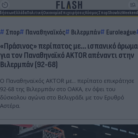
ιδήσεων
Ελλάδα
Πολιτική
Οικονομία
Επιχειρήσεις
Κόσμος
Σπορ
Showbiz
Weekend
Σπορ
Παναθηναϊκός
Βιλερμπάν
Euroleague
«Πράσινος» περίπατος με... ισπανικό άρωμα
για τον Παναθηναϊκό AKTOR απέναντι στην
Βιλερμπάν (92-68)
Ο Παναθηναϊκός AKTOR με... περίπατο επικράτησε
92-68 της Βιλερμπάν στο ΟΑΚΑ, εν όψει του
δύσκολου αγώνα στο Βελιγράδι με τον Ερυθρό
Αστέρα.