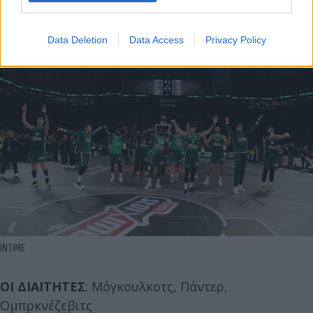
Data Deletion
Data Access
Privacy Policy
ΙΝΤΙΜΕ
ΟΙ ΔΙΑΙΤΗΤΕΣ
: Μόγκουλκοτς, Πάντερ,
Ομπρκνέζεβιτς