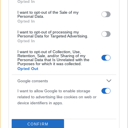
Opted In
— Turkish Airlines EuroLeague (@EuroLeague)
October 30, 2024
use your data for below specified purposes in below Google
consent section.
I want to opt-out of the Sale of my
Personal Data.
Η
Βιλερμπάν
δεν μπόρεσε στην τελευταία περίοδο
Opted In
να μειώσει αντίθετα, η ομάδα του Αταμάν έφτασε
I want to opt-out of processing my
μέχρι το
+24 (83-59 34’),
ενώ αυτή ήταν μια
Personal Data for Targeted Advertising.
Opted In
σταθερή διαφορά που κράτησε το «τριφύλλι», με
αυτή να αυξομειώνεται. Πρώτιστος ο
Τζάκσον
I want to opt-out of Collection, Use,
Retention, Sale, and/or Sharing of my
έφτασε την διαφορά στο
83-61 αλλά ο
Personal Data that Is Unrelated with the
Purposes for which it was collected.
Αντετοκούνμπο με εντυπωσιακό κάρφωμα
Opted Out
έκανε το 85-61
για να γράψει τους πρώτους του
πόντους στο ματς. Στα τελευταία δύο λεπτά του
Google consents
αγώνα έφτασε η διαφορά στο
+27
με τις εύστοχες
I want to allow Google to enable storage
βολές του
Καλαϊτζάκη
1’10’’ πριν το τέλος
(92-65
).
related to advertising like cookies on web or
device identifiers in apps.
Έτσι ο
Παναθηναϊκός
έφτασε στο
4-2
εν όψει του
δύσκολου αγώνα της Παρασκευής (
1/11 21:00
), με
τον Ερυθρό Αστέρα ρίχνοντας την ομάδα του
Ποπέ
CONFIRM
στο
2-4.