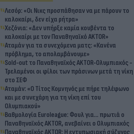
Λεσόρ: «Οι Νικς προσπάθησαν να με πάρουν το
καλοκαίρι, δεν είχα ρήτρα»
Χεζόνια: «Δεν υπήρξε καμία κουβέντα το
καλοκαίρι με τον Παναθηναϊκό AKTOR»
Αταμάν για τα συνεχόμενα ματς: «Κανένα
πρόβλημα, το απολαμβάνουμε»
Sold-out το Παναθηναϊκός AKTOR-Ολυμπιακός -
Τρελαμένοι οι φίλοι των πράσινων μετά τη νίκη
στο ΣΕΦ
Αταμάν: «O Tίτος Κομνηνός με πήρε τηλέφωνο
και με συνεχάρη για τη νίκη επί του
Ολυμπιακού»
Βαθμολογία Euroleague: Φουλ για... πρωτιά ο
Παναθηναϊκός AKTOR, ανεβαίνει ο Ολυμπιακός
Παναθηναϊκός AKTOR: Η εντυπωσιακή σύζυγος