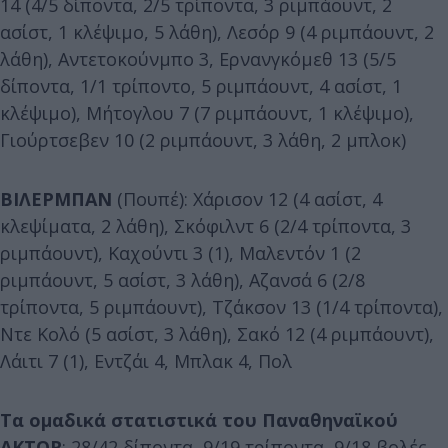
14 (4/5 δίποντα, 2/5 τρίποντα, 3 ριμπάουντ, 2
ασίστ, 1 κλέψιμο, 5 λάθη), Λεσόρ 9 (4 ριμπάουντ, 2
λάθη), Αντετοκούνμπο 3, Ερνανγκόμεθ 13 (5/5
δίποντα, 1/1 τρίποντο, 5 ριμπάουντ, 4 ασίστ, 1
κλέψιμο), Μήτογλου 7 (7 ριμπάουντ, 1 κλέψιμο),
Γιούρτσεβεν 10 (2 ριμπάουντ, 3 λάθη, 2 μπλοκ)
ΒΙΛΕΡΜΠΑΝ
(Πουπέ): Χάρισον 12 (4 ασίστ, 4
κλεψίματα, 2 λάθη), Σκόφιλντ 6 (2/4 τρίποντα, 3
ριμπάουντ), Καχούντι 3 (1), Μαλεντόν 1 (2
ριμπάουντ, 5 ασίστ, 3 λάθη), Αζανσά 6 (2/8
τρίποντα, 5 ριμπάουντ), Τζάκσον 13 (1/4 τρίποντα),
Ντε Κολό (5 ασίστ, 3 λάθη), Σακό 12 (4 ριμπάουντ),
Λάιτι 7 (1), Εντζάι 4, Μπλακ 4, Πολ
Τα ομαδικά στατιστικά του Παναθηναϊκού
AKTOR
: 28/42 δίποντα, 9/19 τρίποντα, 9/18 βολές,