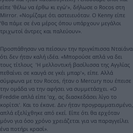
είπε 'θέλω να έρθω κι εγώ'», δήλωσε ο Rocos στη
Mirror. «Νομίζαμε ότι αστειευόταν. Ο Kenny είπε
'θα πάμε σε ένα μέρος όπου υπάρχουν μεγάλοι
τριχωτοί άντρες και παλεύουν».
Προσπάθησαν να πείσουν την πριγκίπισσα Νταϊάνα
ότι δεν ήταν καλή ιδέα. «Μπορούσε απλά να δει
τους τίτλους 'Η μελλοντική βασίλισσα της Αγγλίας
πεθαίνει σε καυγά σε γκέι μπαρ'», είπε. Αλλά
σύμφωνα με τον Rocos,
ήταν ο Mercury που έπεισε
την ομάδα να την αφήσει να συμμετάσχει. «Ο
Freddie απλά είπε 'αχ, ας διασκεδάσει λίγο το
κορίτσι'. Και το έκανε. Δεν ήταν προγραμματισμένο,
απλά εξελίχθηκε από εκεί. Είπε ότι θα ερχόταν
μόνο για όσο χρόνο χρειάζεται για να παραγγείλει
ένα ποτήρι κρασί».