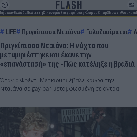
ιδήσεων
Ελλάδα
Πολιτική
Οικονομία
Επιχειρήσεις
Κόσμος
Σπορ
Showbiz
Weekend
LIFE
Πριγκίπισσα Νταϊάνα
Γαλαζοαίματοι
Α
Πριγκίπισσα Νταϊάνα: Η νύχτα που
μεταμφιέστηκε και έκανε την
«επανάστασή» της -Πώς κατέληξε η βραδιά
Όταν ο Φρέντι Μέρκιουρι έβαλε κρυφά την
Νταϊάνα σε gay bar μεταμφιεσμένη σε άντρα