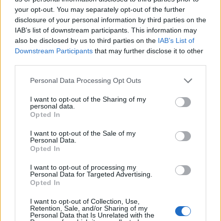
your opt-out. You may separately opt-out of the further
disclosure of your personal information by third parties on the
IAB’s list of downstream participants. This information may
also be disclosed by us to third parties on the
IAB’s List of
Downstream Participants
that may further disclose it to other
third parties.
Please note that this website/app uses one or more Google
Personal Data Processing Opt Outs
services and may gather and store information including but
not limited to your visit or usage behaviour. You may click to
I want to opt-out of the Sharing of my
personal data.
grant or deny consent to Google and its third-party tags to
Opted In
use your data for below specified purposes in below Google
consent section.
I want to opt-out of the Sale of my
Personal Data.
Opted In
«Πήγα στην κουζίνα για να φτιάξω μερικά ακόμα
I want to opt-out of processing my
κοκτέιλ. Eίχε βγάλει τα παπούτσια της και εκείνη
Personal Data for Targeted Advertising.
και ο Kenny χόρευαν με τους Gypsy Kings», είπε. «Ο
Opted In
Kenny τηλεφώνησε στον Freddie Mercury και του
I want to opt-out of Collection, Use,
Retention, Sale, and/or Sharing of my
είπε η Νταϊάνα είναι εδώ, έλα εδώ, βλέπουμε τα
Personal Data that Is Unrelated with the