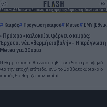
ιδήσεων
Ελλάδα
Πολιτική
Οικονομία
Επιχειρήσεις
Κόσμος
Σπορ
Showbiz
Weekend
Καιρός
Πρόγνωση καιρού
Meteo
ΕΜΥ (Εθνι
«Πρόωρο» καλοκαίρι φέρνει ο καιρός:
Έρχεται νέα «θερμή εισβολή» - Η πρόγνωση
Meteo για 30αρια
Η θερμοκρασία θα διατηρηθεί σε ιδιαίτερα υψηλά
για την εποχή επίπεδα, ενώ το Σαββατοκύριακο ο
καιρός θα θυμίζει καλοκαίρi.