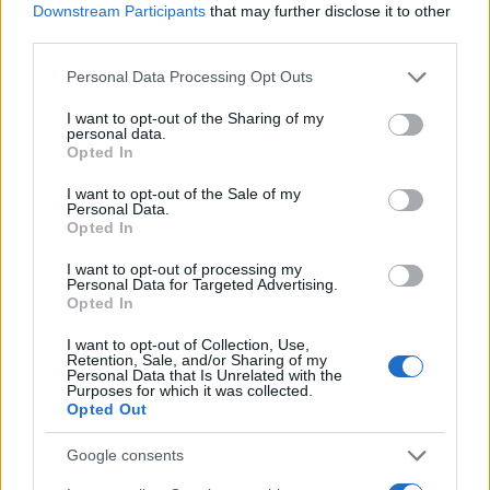
Downstream Participants
that may further disclose it to other
εποχή επίπεδα κυρίως προς το τέλος της
third parties.
εβδομάδας, με τις μέγιστες τιμές στα ηπειρωτικά
Please note that this website/app uses one or more Google
Personal Data Processing Opt Outs
να ξεπερνούν τους 26 βαθμούς Κελσίου, ενώ στη
services and may gather and store information including but
Βόρεια Κρήτη θα ξεπεράσουν τους 30 βαθμούς
not limited to your visit or usage behaviour. You may click to
I want to opt-out of the Sharing of my
personal data.
Κελσίου.
grant or deny consent to Google and its third-party tags to
Opted In
use your data for below specified purposes in below Google
consent section.
I want to opt-out of the Sale of my
Παράλληλα, η ατμοσφαιρική κυκλοφορία τις
Personal Data.
Opted In
επόμενες ημέρες, θα ευνοήσει την έντονη
μεταφορά Σαχαριανής σκόνης.
I want to opt-out of processing my
Personal Data for Targeted Advertising.
Opted In
I want to opt-out of Collection, Use,
Retention, Sale, and/or Sharing of my
Personal Data that Is Unrelated with the
Purposes for which it was collected.
Opted Out
Google consents