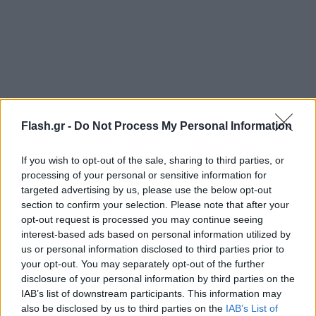
Flash.gr -
Do Not Process My Personal Information
If you wish to opt-out of the sale, sharing to third parties, or
processing of your personal or sensitive information for
targeted advertising by us, please use the below opt-out
section to confirm your selection. Please note that after your
Πιο αναλυτικά, η μέγιστη θερμοκρασία στην
opt-out request is processed you may continue seeing
interest-based ads based on personal information utilized by
επιφάνεια του εδάφους εξαρτάται από πολλούς
us or personal information disclosed to third parties prior to
παράγοντες, όπως η νεφοκάλυψη κι ο άνεμος σε
your opt-out. You may separately opt-out of the further
συνδυασμό με την τοπογραφία, ωστόσο με τα
disclosure of your personal information by third parties on the
σημερινά δεδομένα οι μέγιστες θερμοκρασίες
IAB’s list of downstream participants. This information may
also be disclosed by us to third parties on the
IAB’s List of
φαίνεται ότι θα κυμανθούν σε πολύ υψηλά για την