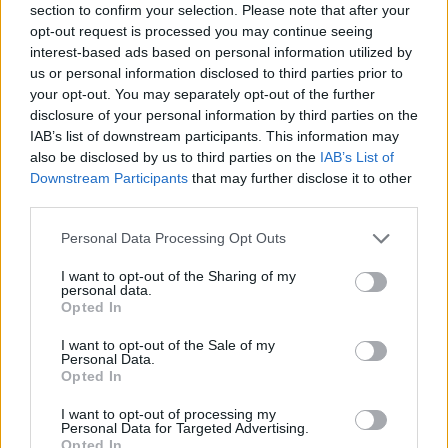
της Ελληνικής Αστυνομίας, βρέθηκαν οι μέχρι χθες "ανύπαρκτοι" που είχαν
section to confirm your selection. Please note that after your
opt-out request is processed you may continue seeing
εγκλωβιστεί σε νησίδα στον Έβρο. Ρωτάμε την κυβέρνηση, σε συνέχεια της
interest-based ads based on personal information utilized by
χθεσινής μας ανακοίνωσης με την οποία ζητούσαμε επίσημη και υπεύθυνη
us or personal information disclosed to third parties prior to
ενημέρωση:
»Πώς εξηγεί την αιφνίδια "ανακάλυψη" των ανθρώπων αυτών, όταν
your opt-out. You may separately opt-out of the further
η ίδια, μέσω του αρμόδιου υπουργού Ν. Μηταράκη και επίσημων ανακοινώσεων
disclosure of your personal information by third parties on the
της ΕΛΑΣ, διαβεβαίωνε ότι δεν είχε εντοπιστεί ανθρώπινη παρουσία στη νησίδα
IAB’s list of downstream participants. This information may
also be disclosed by us to third parties on the
IAB’s List of
που ήταν εγκλωβισμένοι και επιτιθόταν με απαράδεκτους χαρακτηρισμούς στον
Downstream Participants
that may further disclose it to other
ΣΥΡΙΖΑ-ΠΣ που ανέδειξε το θέμα; »Θα ζητήσει συγγνώμη από τον ελληνικό λαό για
third parties.
τις διαρροές ότι επρόκειτο για fake news; »Ή θα οχυρωθεί πίσω από δικολαβίες
για τις ακριβείς συντεταγμένες στις οποίες την τάδε ώρα δεν υπήρχαν
Please note that this website/app uses one or more Google
Personal Data Processing Opt Outs
services and may gather and store information including but
πρόσφυγες; »Έχει προβεί σε οποιαδήποτε κίνηση στον ΟΗΕ ή στην ΕΕ για να
not limited to your visit or usage behaviour. You may click to
I want to opt-out of the Sharing of my
αναδείξει τις τουρκικές ευθύνες για τα γεγονότα των τελευταίων ημερών ή έχει
personal data.
grant or deny consent to Google and its third-party tags to
λόγους να θεωρεί πως καλύτερα να μην εμπλακούν στο θέμα; »Θα θέσει
Opted In
use your data for below specified purposes in below Google
επιτέλους ως προτεραιότητα για το νέο Ευρωπαϊκό Σύμφωνο Μετανάστευσης τις
consent section.
I want to opt-out of the Sale of my
αποφάσεις του Συμφώνου του Μαρακές του ΟΗΕ που προβλέπουν αναλογική
Personal Data.
κατανομή προσφύγων και νόμιμες ασφαλείς διόδους για να αντιμετωπιστούν οι
Opted In
συνεχείς ανθρώπινες τραγωδίες, για τις οποίες έχει ευθύνη και η ΕΕ;
I want to opt-out of processing my
»Υπενθυμίζουμε τέλος στην κυβέρνηση τις υποχρεώσεις της από τις σχετικές
Personal Data for Targeted Advertising.
Opted In