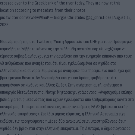
crossed over to the Greek bank of the river today. They are now at this
location according to metadata from their photos.
pic.twitter.com/9WEIwWJnuP
— Giorgos Christides (@g_christides)
August 15,
2022
Με ανάρτησή της στο Twitter η Ύπατη Αρμοστεία του ΟΗΕ για τους Πρόσφυγες
παρενέβη το Σάββατο κάνοντας την ακόλουθη ανακοίνωση: «Συνεχίζουμε να
είμαστε σοβαρά ανήσυχοι για την ασφάλεια και την ευημερία κάποιων από τους
40 ανθρώπους που αναφέρεται ότι είναι εγκλωβισμένοι σε νησίδα στα
ελληνοτουρκικά σύνορα. Σύμφωνα με αναφορές που πήραμε, ένα παιδί έχει ήδη
βρει τραγικό θάνατο. Αν δεν υπάρξει επείγουσα δράση, φοβόμαστε ότι
παραμένουν σε κίνδυνο και άλλες ζωές». Στην ανάρτηση αυτή, απάντησε ο
υπουργός Μετανάστευσης, Νότης Μηταράκης, γράφοντας: «Ανησυχούμε επίσης
βαθιά για τους μετανάστες που έχουν εγκλωβιστεί από λαθρέμπορους κοντά στα
σύνορά μας. Το περιστατικό πάντως, όπως αναφέρει η ΕΛ.ΑΣ βρίσκεται εκτός
ελληνικής επικράτειας». Στο ίδιο μήκος κύματος, η Ελληνική Αστυνομία είχε
εκδώσει τις προηγούμενες ημέρες δύο ανακοινώσεις, υποστηρίζοντας ότι η
νησίδα δεν βρίσκεται στην ελληνική επικράτεια. Τη Δευτέρα, ο δημοσιογράφος