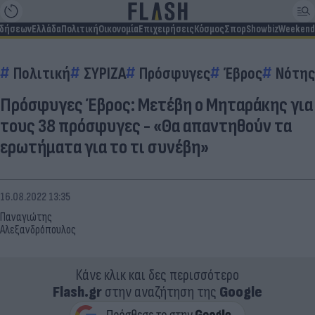
ιδήσεων
Ελλάδα
Πολιτική
Οικονομία
Επιχειρήσεις
Κόσμος
Σπορ
Showbiz
Weekend
Πολιτική
ΣΥΡΙΖΑ
Πρόσφυγες
Έβρος
Νότης
Πρόσφυγες Έβρος: Μετέβη ο Μηταράκης για
τους 38 πρόσφυγες - «Θα απαντηθούν τα
ερωτήματα για το τι συνέβη»
16.08.2022 13:35
Παναγιώτης
Αλεξανδρόπουλος
Κάνε κλικ και δες περισσότερο
Flash.gr
στην αναζήτηση της
Google