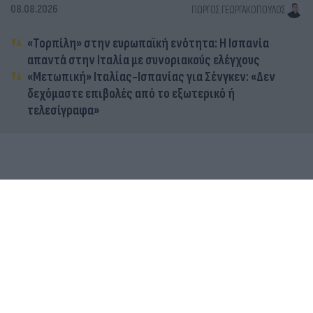
08.08.2026
ΓΙΏΡΓΟΣ ΓΕΩΡΓΑΚΌΠΟΥΛΟΣ
«Τορπίλη» στην ευρωπαϊκή ενότητα: Η Ισπανία
απαντά στην Ιταλία με συνοριακούς ελέγχους
«Μετωπική» Ιταλίας-Ισπανίας για Σένγκεν: «Δεν
δεχόμαστε επιβολές από το εξωτερικό ή
τελεσίγραφα»