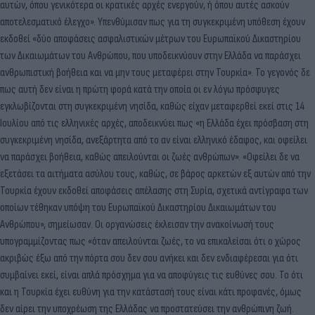
αυτών, όπου γενικότερα οι κρατικές αρχές ενεργούν, ή όπου αυτές ασκούν
αποτελεσματικό έλεγχο». Υπενθύμισαν πως για τη συγκεκριμένη υπόθεση έχουν
εκδοθεί «δύο αποφάσεις ασφαλιστικών μέτρων του Ευρωπαϊκού Δικαστηρίου
των Δικαιωμάτων του Ανθρώπου, που υποδεικνύουν στην Ελλάδα να παράσχει
ανθρωπιστική βοήθεια και να μην τους μεταφέρει στην Τουρκία». Το γεγονός δε
πως αυτή δεν είναι η πρώτη φορά κατά την οποία οι εν λόγω πρόσφυγες
εγκλωβίζονται στη συγκεκριμένη νησίδα, καθώς είχαν μεταφερθεί εκεί στις 14
Ιουλίου από τις ελληνικές αρχές, αποδεικνύει πως «η Ελλάδα έχει πρόσβαση στη
συγκεκριμένη νησίδα, ανεξάρτητα από το αν είναι ελληνικό έδαφος, και οφείλει
να παράσχει βοήθεια, καθώς απειλούνται οι ζωές ανθρώπων». «Οφείλει δε να
εξετάσει τα αιτήματα ασύλου τους, καθώς, σε βάρος αρκετών εξ αυτών από την
Τουρκία έχουν εκδοθεί αποφάσεις απέλασης στη Συρία, σχετικά αντίγραφα των
οποίων τέθηκαν υπόψη του Ευρωπαϊκού Δικαστηρίου Δικαιωμάτων του
Ανθρώπου», σημείωσαν. Οι οργανώσεις έκλεισαν την ανακοίνωσή τους
υπογραμμίζοντας πως «όταν απειλούνται ζωές, το να επικαλείσαι ότι ο χώρος
ακριβώς έξω από την πόρτα σου δεν σου ανήκει και δεν ενδιαφέρεσαι για ότι
συμβαίνει εκεί, είναι απλά πρόσχημα για να αποφύγεις τις ευθύνες σου. Το ότι
και η Τουρκία έχει ευθύνη για την κατάστασή τους είναι κάτι προφανές, όμως
δεν αίρει την υποχρέωση της Ελλάδας να προστατεύσει την ανθρώπινη ζωή.