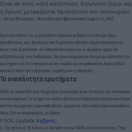
Είναι σε πολύ καλή κατάσταση, δηλώνουν Σύροι και
η έγκυος μεταφέρεται προληπτικά στο νοσοκομείο.
— Νότης Μηταράκης - Notis Mitarachi (@nmitarakis)
August 15, 2022
Σημειωσε επίσης ότι οι μετανάστες πέρασαν με βαρκα τον ποταμό Έβρο,
προσθέτοντας πως βρίσκεται υπό διερεύνηση από ποιο σημείο περάσανε και
ποιος τους διευκόλυνε. «Η ελληνική αστυνομία και οι αρμόδιες αρχές θα
συζητήσουν με τους ανθρώπους, θα γίνει ανάκριση και θα έχουμε απάντηση στα
ερωτήματα για το τι πραγματικά έχει συμβει και αν εμπλεκονται Αρχές άλλων
κρατών ή άλλα τρίτα πρόσωπα», συμπλήρωσε ο υπουργός.
Τα αναπάντητα ερωτήματα
Αξίζει να σημειωθεί πως πτυχή προς διερεύνηση είναι το σημείο του εντοπισμού
των προσφύγων, το στίγμα του οποίου βρίσκεται τέσσερα χιλιόμετρα νοτιότερα
από την περιοχή που είχαν εγκλωβιστεί αρχικά και στην οποία είχαν καταφθάσει,
όπως λένε οι πληροφορίες, με βάρκα.
!! SOS Update
#εβρος
:
1/ The group of 39 Syrians at the islet is now 100% on Greek territory. They