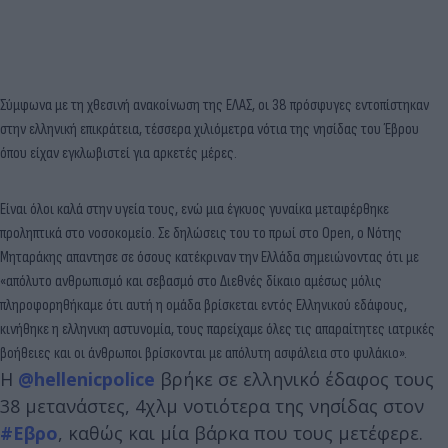
Σύμφωνα με τη χθεσινή ανακοίνωση της ΕΛΑΣ, οι 38 πρόσφυγες εντοπίστηκαν
στην ελληνική επικράτεια, τέσσερα χιλιόμετρα νότια της νησίδας του Έβρου
όπου είχαν εγκλωβιστεί για αρκετές μέρες.
Είναι όλοι καλά στην υγεία τους, ενώ μια έγκυος γυναίκα μεταφέρθηκε
προληπτικά στο νοσοκομείο. Σε δηλώσεις του το πρωί στο Open, ο Νότης
Μηταράκης απαντησε σε όσους κατέκριναν την Ελλάδα σημειώνοντας ότι με
«απόλυτο ανθρωπισμό και σεβασμό στο Διεθνές δίκαιο αμέσως μόλις
πληροφορηθήκαμε ότι αυτή η ομάδα βρίσκεται εντός Ελληνικού εδάφους,
κινήθηκε η ελληνικη αστυνομία, τους παρείχαμε όλες τις απαραίτητες ιατρικές
βοήθειες και οι άνθρωποι βρίσκονται με απόλυτη ασφάλεια στο φυλάκιο».
Η
@hellenicpolice
βρήκε σε ελληνικό έδαφος τους
38 μετανάστες, 4χλμ νοτιότερα της νησίδας στον
#Εβρο
, καθώς και μία βάρκα που τους μετέφερε.