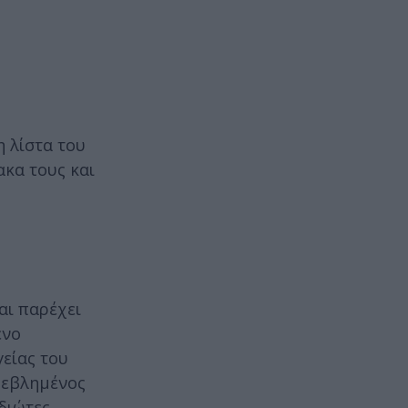
η λίστα του
κα τους και
αι παρέχει
ένο
γείας του
μβεβλημένος
ιδιώτες