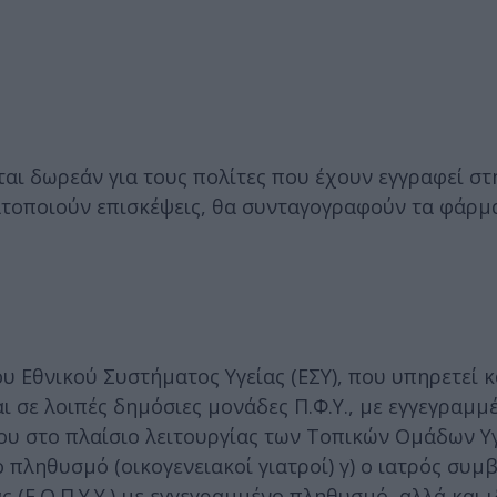
αι δωρεάν για τους πολίτες που έχουν εγγραφεί στ
τοποιούν επισκέψεις, θα συνταγογραφούν τα φάρμα
ου Εθνικού Συστήματος Υγείας (ΕΣΥ), που υπηρετεί κ
και σε λοιπές δημόσιες μονάδες Π.Φ.Υ., με εγγεγραμμ
του στο πλαίσιο λειτουργίας των Τοπικών Ομάδων Υ
νο πληθυσμό (οικογενειακοί γιατροί) γ) ο ιατρός συ
 (Ε.Ο.Π.Υ.Υ.) με εγγεγραμμένο πληθυσμό, αλλά και 