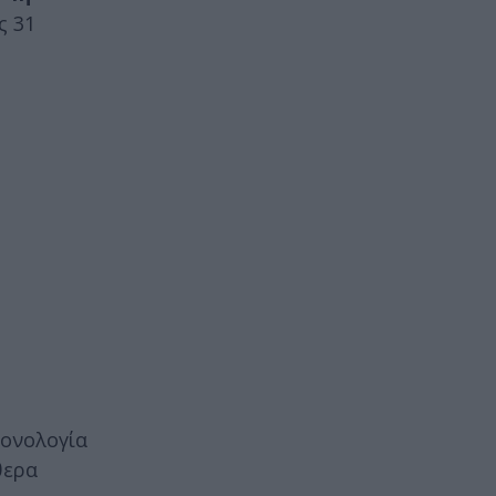
ς 31
ρονολογία
θερα