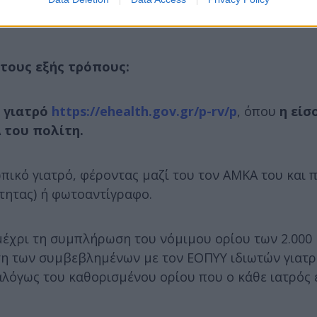
ιπό προσωπικό των δημόσιων φορέων παροχής υπηρε
τους εξής τρόπους:
 γιατρό
https://ehealth.gov.gr/p-rv/p
, όπου
η είσ
Α του πολίτη.
πικό γιατρό, φέροντας μαζί του τον ΑΜΚΑ του και 
ότητας) ή φωτοαντίγραφο.
 μέχρι τη συμπλήρωση του νόμιμου ορίου των 2.000
ση των συμβεβλημένων με τον ΕΟΠΥΥ ιδιωτών γιατρ
αλόγως του καθορισμένου ορίου που ο κάθε ιατρός έ