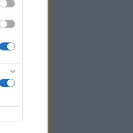
ράφηση των
ι ανάγκη.
οχή που
 ιδιώτες
πό άλλη
όρμας