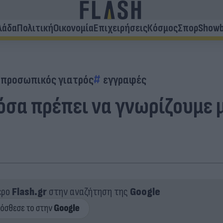
λάδα
Πολιτική
Οικονομία
Επιχειρήσεις
Κόσμος
Σπορ
Showb
προσωπικός γιατρός
εγγραφές
όσα πρέπει να γνωρίζουμε 
ερο
Flash.gr
στην αναζήτηση της
Google