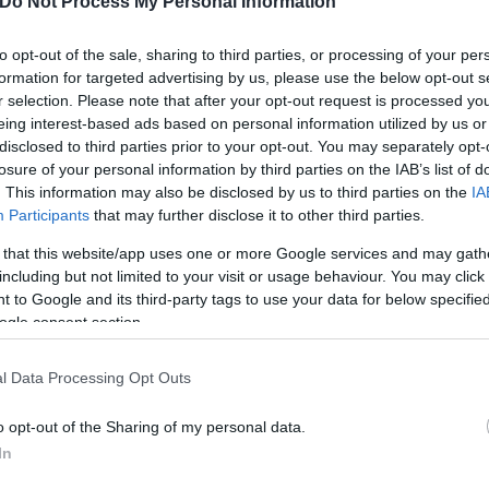
Do Not Process My Personal Information
to opt-out of the sale, sharing to third parties, or processing of your per
formation for targeted advertising by us, please use the below opt-out s
α όσα θα ισχύσουν μέσα από 10 
r selection. Please note that after your opt-out request is processed y
eing interest-based ads based on personal information utilized by us or
disclosed to third parties prior to your opt-out. You may separately opt-
losure of your personal information by third parties on the IAB’s list of
. This information may also be disclosed by us to third parties on the
IA
Participants
that may further disclose it to other third parties.
τρό;
 that this website/app uses one or more Google services and may gath
including but not limited to your visit or usage behaviour. You may click 
 to Google and its third-party tags to use your data for below specifi
α της μαζικής προσέλευσης στα νοσοκομεία που εμπ
ogle consent section.
 τους ασθενείς. Τέσσερις στους δέκα προσερχόμενο
α μπορούσε να αντιμετωπιστεί από τους γιατρούς 
l Data Processing Opt Outs
o opt-out of the Sharing of my personal data.
In
συνεχή φροντίδα στο άτομο με σκοπό την πρόληψη