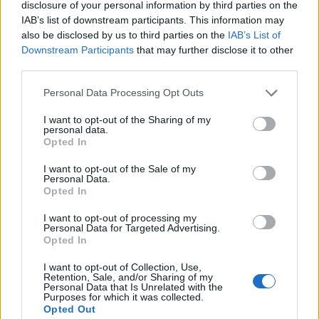
disclosure of your personal information by third parties on the
σύγκρουση αλλά την σύγκριση. Δεν έχει προτάσεις
IAB’s list of downstream participants. This information may
για το μέλλον της χώρας, αλλά και κανείς από τον
also be disclosed by us to third parties on the
IAB’s List of
Downstream Participants
that may further disclose it to other
ΣΥΡΙΖΑ δεν μπορεί να μιλήσει για το παρελθόν…
third parties.
Την Παρασκευή θα πάρουμε ψήφο εμπιστοσύνης
και μέχρι να προκηρύξουμε τις εκλογές, θα
Please note that this website/app uses one or more Google
Personal Data Processing Opt Outs
services and may gather and store information including but
συνεχίσουμε να κάνουμε τη δουλειά μας».
not limited to your visit or usage behaviour. You may click to
I want to opt-out of the Sharing of my
personal data.
grant or deny consent to Google and its third-party tags to
Opted In
Η διαδικασία που προβλέπεται μετά το αίτημα
use your data for below specified purposes in below Google
consent section.
Τσίπρα
I want to opt-out of the Sale of my
Personal Data.
Opted In
Σύμφωνα με το άρθρο 142, την πρόταση πρέπει να
I want to opt-out of processing my
υπογράψουν 60 βουλευτές, ενώ την έχει υπογράψει
Personal Data for Targeted Advertising.
Opted In
ήδη ολόκληρη η Κοινοβουλευτική Ομάδα του
ΣΥΡΙΖΑ.
I want to opt-out of Collection, Use,
Retention, Sale, and/or Sharing of my
Personal Data that Is Unrelated with the
Purposes for which it was collected.
Όπως αναφέρει το άρθρο 84 παράγραφος 2 του
Opted Out