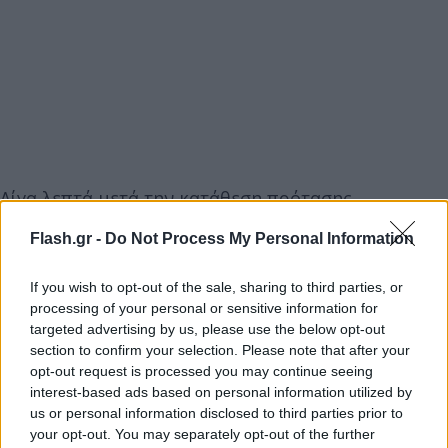
Λίγα λεπτά μετά την κατάθεση πρότασης
δυσπιστίας από τον αρχηγό της αξιωματικής
Flash.gr -
Do Not Process My Personal Information
αντιπολίτευσης, ο Κυριάκος Μητσοτάκης, από τη
Λότζια του Ηρακλείου Κρήτης, όπου βρισκόταν
If you wish to opt-out of the sale, sharing to third parties, or
όταν το πληροφορήθηκε, απάντησε στον Αλέξη
processing of your personal or sensitive information for
targeted advertising by us, please use the below opt-out
Τσίπρα, σχολιάζοντας μεταξύ άλλων: «Τον
section to confirm your selection. Please note that after your
προκαλώ πολύ καιρό να το κάνει. Είναι μια
opt-out request is processed you may continue seeing
ευκαιρία όχι μόνο να επιβεβαιώσουμε την συνοχή
interest-based ads based on personal information utilized by
της κοινοβουλευτικής μας ομάδας αλλά να
us or personal information disclosed to third parties prior to
your opt-out. You may separately opt-out of the further
συγκρίνουμε πεπραγμένα 4ετίας. Δεν επιδιώκω την