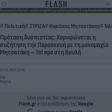
ιδήσεων
Ελλάδα
Πολιτική
Οικονομία
Επιχειρήσεις
Κόσμος
Σπορ
Showbiz
Weekend
Πολιτική
ΣΥΡΙΖΑ
Κυριάκος Μητσοτάκης
ΝΔ
Πρόταση δυσπιστίας: Κορυφώνεται η
συζήτηση την Παρασκευή με τη μονομαχία
Μητσοτάκη – Τσίπρα στη Βουλή
26.01.2023 23:54
Εύη
Κούρτη
Κάνε κλικ και δες περισσότερο
Flash.gr
στην αναζήτηση της
Google