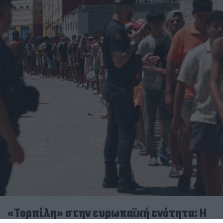
«Τορπίλη» στην ευρωπαϊκή ενότητα: Η