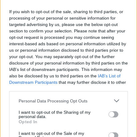
If you wish to opt-out of the sale, sharing to third parties, or
processing of your personal or sensitive information for
targeted advertising by us, please use the below opt-out
section to confirm your selection. Please note that after your
opt-out request is processed you may continue seeing
interest-based ads based on personal information utilized by
us or personal information disclosed to third parties prior to
your opt-out. You may separately opt-out of the further
disclosure of your personal information by third parties on the
IAB’s list of downstream participants. This information may
also be disclosed by us to third parties on the
IAB’s List of
Downstream Participants
that may further disclose it to other
third parties.
Please note that this website/app uses one or more Google
Personal Data Processing Opt Outs
services and may gather and store information including but
not limited to your visit or usage behaviour. You may click to
I want to opt-out of the Sharing of my
personal data.
grant or deny consent to Google and its third-party tags to
Opted In
use your data for below specified purposes in below Google
consent section.
I want to opt-out of the Sale of my