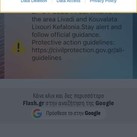
Data Deletion
Data Access
Privacy Policy
Κάνε κλικ και δες περισσότερο
Flash.gr
στην αναζήτηση της
Google