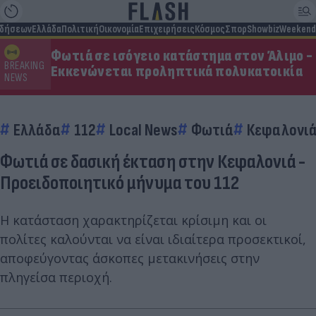
ιδήσεων
Ελλάδα
Πολιτική
Οικονομία
Επιχειρήσεις
Κόσμος
Σπορ
Showbiz
Weekend
Φωτιά σε ισόγειο κατάστημα στον Άλιμο -
BREAKING
Εκκενώνεται προληπτικά πολυκατοικία
NEWS
Ελλάδα
112
Local News
Φωτιά
Κεφαλονι
Φωτιά σε δασική έκταση στην Κεφαλονιά -
Προειδοποιητικό μήνυμα του 112
Η κατάσταση χαρακτηρίζεται κρίσιμη και οι
πολίτες καλούνται να είναι ιδιαίτερα προσεκτικοί,
αποφεύγοντας άσκοπες μετακινήσεις στην
πληγείσα περιοχή.