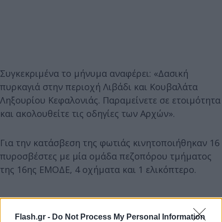
Συγκεκριμένα το μήνυμα αναφέρει: «Δασική
πυρκαγιά στην περιοχή Λιβάδι και Κουβαλάτα
Ληξουρίου Κεφαλονιάς. Παραμείνετε σε ετοιμότητα
και ακολουθείτε τις οδηγίες των Αρχών».
Για την κατάσβεση της φωτιάς κινητοποιήθηκαν 16
πυροσβέστες με μία ομάδα πεζοπόρου τμήματος
της 16ης ΕΜΟΔΕ, 4 οχήματα και 1 ελικόπτερο.
Flash.gr -
Do Not Process My Personal Information