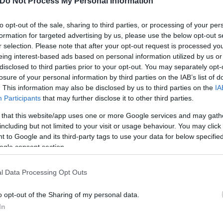
Do Not Process My Personal Information
εις μεταξύ των υπολοίπων επιβατών, που έκαναν λ
to opt-out of the sale, sharing to third parties, or processing of your per
έλλουσας. Στο αεροσκάφος επέβαιναν και αρκετοί
formation for targeted advertising by us, please use the below opt-out s
αποτέλεσμα το επεισόδιο να πάρει διαστάσεις και 
r selection. Please note that after your opt-out request is processed y
πνεύματα, με τους αστυνομικούς να συνοδεύουν εκ
eing interest-based ads based on personal information utilized by us or
disclosed to third parties prior to your opt-out. You may separately opt-
losure of your personal information by third parties on the IAB’s list of
. This information may also be disclosed by us to third parties on the
IA
ερο
Flash.gr
στην αναζήτηση της
Google
Participants
that may further disclose it to other third parties.
 that this website/app uses one or more Google services and may gath
including but not limited to your visit or usage behaviour. You may click 
 to Google and its third-party tags to use your data for below specifi
ogle consent section.
l Data Processing Opt Outs
o opt-out of the Sharing of my personal data.
In
αι ξυλοδαρμού 17χρονου από συγγενείς της κοπέ