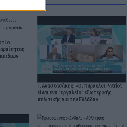
ατί ο
παραίτητος
 παιδιών
Γ. Αναστασάκης: «Οι πύραυλοι Patriot
είναι ένα "εργαλείο" εξωτερικής
πολιτικής για την Ελλάδα»