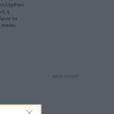
αντιλήφθηκε
νη η
όρισε το
 σακάκι