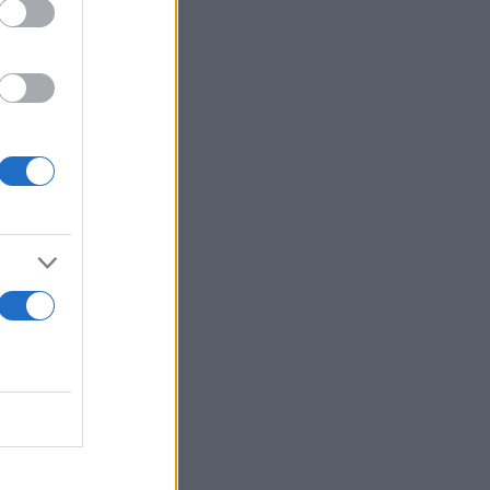
πτήση
ήσει
ν