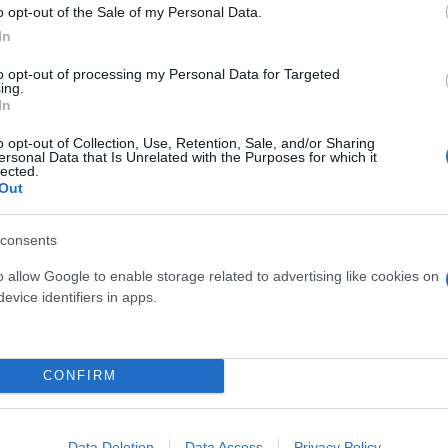
o opt-out of the Sale of my Personal Data.
η με γροθιές σε βάρος μετανάστη διανομέα
In
τες μηνύουν αεροπορική γιατί τους έβγαλαν από 
to opt-out of processing my Personal Data for Targeted
πησε αλλοδαπό εργαζόμενό του - Πήγε να τον πατ
ing.
In
εση σε λεωφορείο σε 23χρονη από το Κονγκό - Τη
o opt-out of Collection, Use, Retention, Sale, and/or Sharing
ersonal Data that Is Unrelated with the Purposes for which it
lected.
Out
consents
o allow Google to enable storage related to advertising like cookies on
μός
Αστυνομία
Ρατσιστική Επίθεση
evice identifiers in apps.
CONFIRM
Data Deletion
Data Access
Privacy Policy