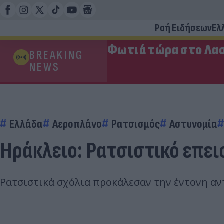
Ροή Ειδήσεων
Ελ
Φωτιά τώρα στο Λασ
BREAKING
NEWS
Ελλάδα
Αεροπλάνο
Ρατσισμός
Αστυνομία
Ηράκλειο: Ρατσιστικό επε
Ρατσιστικά σχόλια προκάλεσαν την έντονη αν