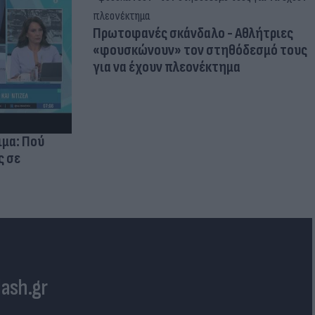
Πρωτοφανές σκάνδαλο - Aθλήτριες
«φουσκώνουν» τον στηθόδεσμό τους
για να έχουν πλεονέκτημα
ιμα: Πού
ς σε
lash.gr