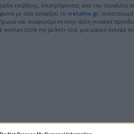
λληνίδα επιβάτης, επιστρέφοντας από την τουαλέτα 
μφωνα με όσα αναφέρει το
cretalive.gr
, αναστατωμέ
πλήρωμα και αναφερόμενη στην άλλη γυναίκα προσδι
k woman stole my jacket» (σ.σ. μια μαύρη έκλεψε το