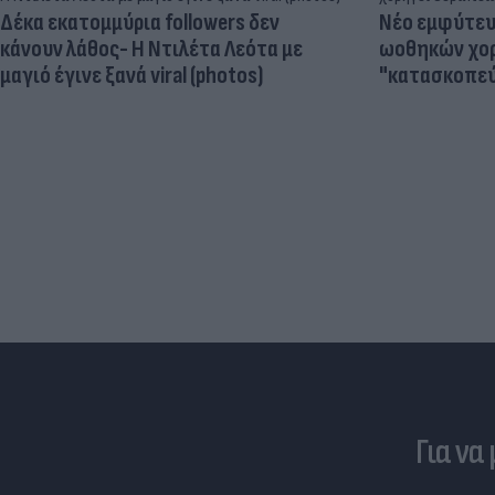
Δέκα εκατομμύρια followers δεν
Νέο εμφύτευμ
κάνουν λάθος- Η Ντιλέτα Λεότα με
ωοθηκών χορ
μαγιό έγινε ξανά viral (photos)
"κατασκοπεύ
Για να