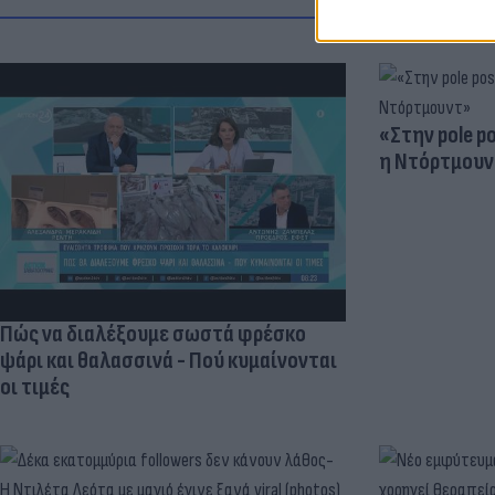
«Στην pole p
η Ντόρτμουν
Πώς να διαλέξουμε σωστά φρέσκο
ψάρι και θαλασσινά - Πού κυμαίνονται
οι τιμές