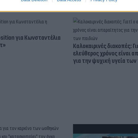
osition για Κωνσταντέλια
τ»
Καλοκαιρινές διακοπές: Γι
ελεύθερος χρόνος είναι α
για την ψυχική υγεία των