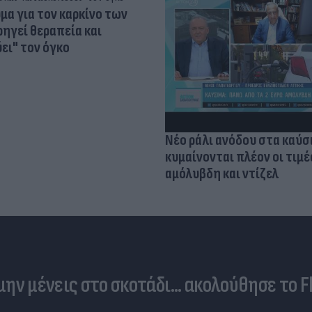
α για τον καρκίνο των
ηγεί θεραπεία και
ει" τον όγκο
Νέο ράλι ανόδου στα καύσ
κυμαίνονται πλέον οι τιμέ
αμόλυβδη και ντίζελ
 μην μένεις στο σκοτάδι... ακολούθησε το F