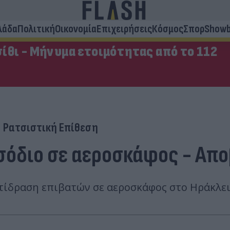
λάδα
Πολιτική
Οικονομία
Επιχειρήσεις
Κόσμος
Σπορ
Showb
ίθι - Μήνυμα ετοιμότητας από το 112
Ρατσιστική Επίθεση
ισόδιο σε αεροσκάφος - Απ
τίδραση επιβατών σε αεροσκάφος στο Ηράκλει