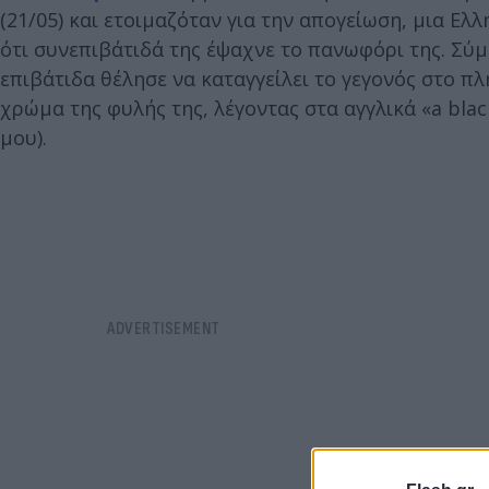
(21/05) και ετοιμαζόταν για την απογείωση, μια Ε
ότι συνεπιβάτιδά της έψαχνε το πανωφόρι της. Σύ
επιβάτιδα θέλησε να καταγγείλει το γεγονός στο 
χρώμα της φυλής της, λέγοντας στα αγγλικά «a blac
μου).