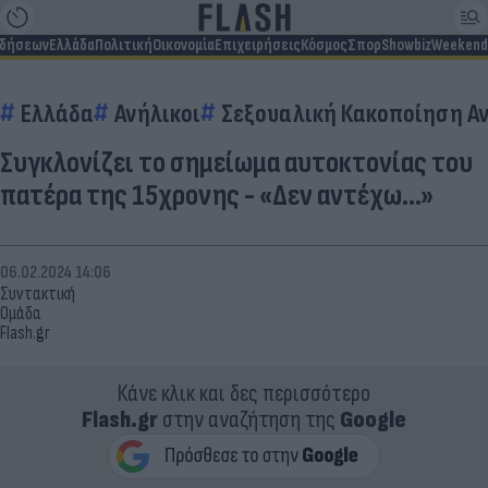
ιδήσεων
Ελλάδα
Πολιτική
Οικονομία
Επιχειρήσεις
Κόσμος
Σπορ
Showbiz
Weekend
Ελλάδα
Ανήλικοι
Σεξουαλική Κακοποίηση Α
Συγκλονίζει το σημείωμα αυτοκτονίας του
πατέρα της 15χρονης - «Δεν αντέχω...»
06.02.2024 14:06
Συντακτική
Ομάδα
Flash.gr
Κάνε κλικ και δες περισσότερο
Flash.gr
στην αναζήτηση της
Google