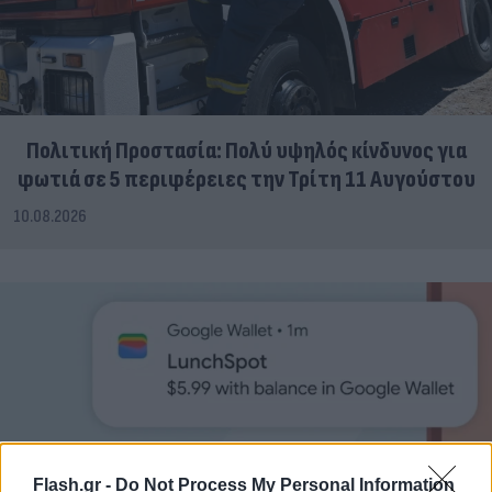
Πολιτική Προστασία: Πολύ υψηλός κίνδυνος για
φωτιά σε 5 περιφέρειες την Τρίτη 11 Αυγούστου
10.08.2026
Flash.gr -
Do Not Process My Personal Information