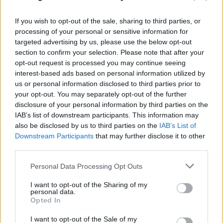
If you wish to opt-out of the sale, sharing to third parties, or
processing of your personal or sensitive information for
targeted advertising by us, please use the below opt-out
section to confirm your selection. Please note that after your
opt-out request is processed you may continue seeing
interest-based ads based on personal information utilized by
us or personal information disclosed to third parties prior to
your opt-out. You may separately opt-out of the further
disclosure of your personal information by third parties on the
IAB’s list of downstream participants. This information may
also be disclosed by us to third parties on the
IAB’s List of
Η Google θέτει σε λειτουργία το ηλεκτρονικό
Downstream Participants
that may further disclose it to other
πορτοφόλι για παιδιά
third parties.
Please note that this website/app uses one or more Google
10.08.2026
ΠΑΎΛΟΣ ΠΑΠΑΠΑΎΛΟΥ
Personal Data Processing Opt Outs
services and may gather and store information including but
not limited to your visit or usage behaviour. You may click to
I want to opt-out of the Sharing of my
personal data.
grant or deny consent to Google and its third-party tags to
Opted In
use your data for below specified purposes in below Google
consent section.
I want to opt-out of the Sale of my