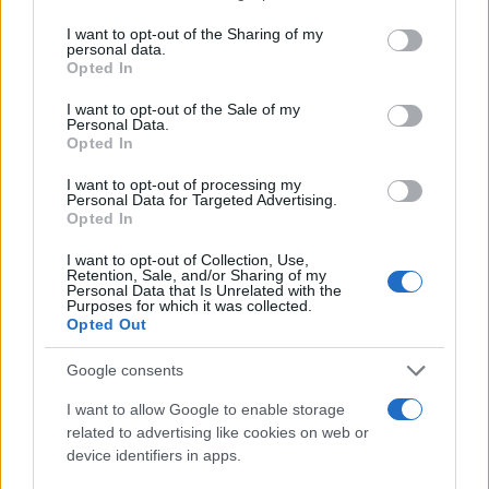
services and may gather and store information including but
not limited to your visit or usage behaviour. You may click to
I want to opt-out of the Sharing of my
personal data.
grant or deny consent to Google and its third-party tags to
Opted In
use your data for below specified purposes in below Google
consent section.
I want to opt-out of the Sale of my
Personal Data.
Opted In
I want to opt-out of processing my
Personal Data for Targeted Advertising.
Opted In
Πάντως, όπως σημειώνουν οι τοπικές Αρχές,
I want to opt-out of Collection, Use,
εξετάζεται και το ενδεχόμενο να υπήρχε πρόβλημα
Retention, Sale, and/or Sharing of my
Personal Data that Is Unrelated with the
στατικότητας στις σκαλωσιές οι οποίες
Purposes for which it was collected.
Opted Out
γκρεμίστηκαν σαν πύργος από τραπουλόχαρτα.
Google consents
I want to allow Google to enable storage
related to advertising like cookies on web or
device identifiers in apps.