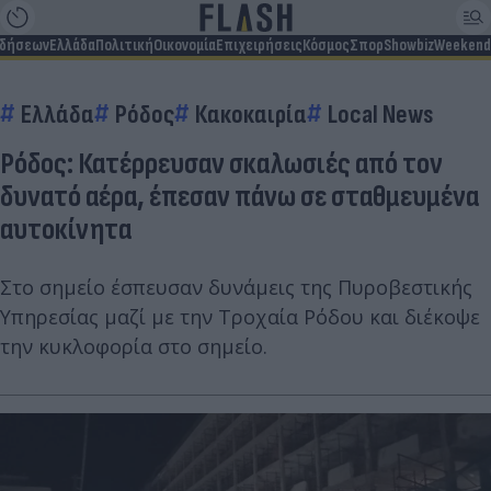
ιδήσεων
Ελλάδα
Πολιτική
Οικονομία
Επιχειρήσεις
Κόσμος
Σπορ
Showbiz
Weekend
Ελλάδα
Ρόδος
Κακοκαιρία
Local News
Ρόδος: Κατέρρευσαν σκαλωσιές από τον
δυνατό αέρα, έπεσαν πάνω σε σταθμευμένα
αυτοκίνητα
Στο σημείο έσπευσαν δυνάμεις της Πυροβεστικής
Υπηρεσίας μαζί με την Τροχαία Ρόδου και διέκοψε
την κυκλοφορία στο σημείο.