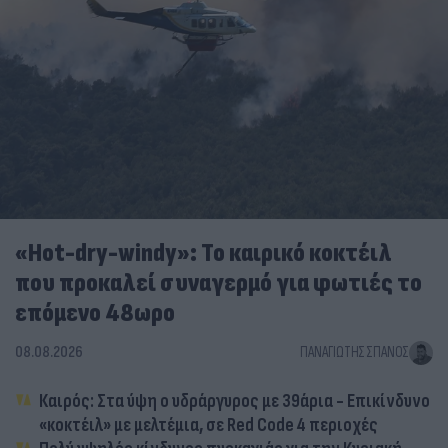
«Hot-dry-windy»: Το καιρικό κοκτέιλ
που προκαλεί συναγερμό για φωτιές το
επόμενο 48ωρο
08.08.2026
ΠΑΝΑΓΙΏΤΗΣ ΣΠΑΝΌΣ
Καιρός: Στα ύψη ο υδράργυρος με 39άρια - Επικίνδυνο
«κοκτέιλ» με μελτέμια, σε Red Code 4 περιοχές