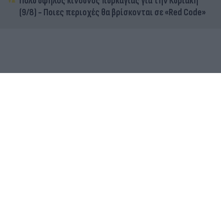
Πολύ υψηλός κίνδυνος πυρκαγιάς για την Κυριακή
(9/8) - Ποιες περιοχές θα βρίσκονται σε «Red Code»