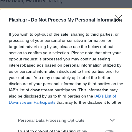
Εκθέσεως Θεσσαλονίκης.
Flash.gr -
Do Not Process My Personal Information
If you wish to opt-out of the sale, sharing to third parties, or
processing of your personal or sensitive information for
targeted advertising by us, please use the below opt-out
section to confirm your selection. Please note that after your
opt-out request is processed you may continue seeing
interest-based ads based on personal information utilized by
us or personal information disclosed to third parties prior to
your opt-out. You may separately opt-out of the further
disclosure of your personal information by third parties on the
IAB’s list of downstream participants. This information may
also be disclosed by us to third parties on the
IAB’s List of
Downstream Participants
that may further disclose it to other
Πηγή: Δήμος Καλαμαριάς
third parties.
Στον δρόμο για το Παγκόσμιο Πρωτάθλημα
Please note that this website/app uses one or more Google
Personal Data Processing Opt Outs
services and may gather and store information including but
not limited to your visit or usage behaviour. You may click to
I want to opt-out of the Sharing of my