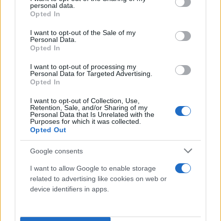
Οι μαθητές ζήτησαν τη συνδρομή του δήμου
personal data.
grant or deny consent to Google and its third-party tags to
Καλαμαριάς στην περίπτωση που προκριθούν στο
Opted In
use your data for below specified purposes in below Google
Παγκόσμιο πρωτάθλημα. Η κ. Αράπογλου
consent section.
I want to opt-out of the Sale of my
Personal Data.
δεσμεύτηκε να συνδράμει και να προβάλει μια
Opted In
τόσο σημαντική ομάδα που τιμά την εκπαίδευση
αλλά και την Καλαμαριά. «Θέλουμε να προβάλουμε
I want to opt-out of processing my
Personal Data for Targeted Advertising.
την δουλειά σας και να συνεργασθούμε ώστε να
Opted In
κάνουμε την Καλαμαριά τόπο συνάντησης όλων
I want to opt-out of Collection, Use,
αυτών των δημιουργικών ομάδων της πόλης μας.
Retention, Sale, and/or Sharing of my
Personal Data that Is Unrelated with the
Μετά την επιτυχία των επόμενων ημερών, θα
Purposes for which it was collected.
Opted Out
ξαναβρεθούμε αυτή τη φορά στο χώρο του
σχολείου σας για να οργανώσουμε μαζί τα επόμενα
Google consents
βήματα. Μας κάνετε περήφανους» δήλωσε η κ.
I want to allow Google to enable storage
Αράπογλου.
related to advertising like cookies on web or
device identifiers in apps.
Ο φετινός διαγωνισμός επικεντρώνεται στην
εξερεύνηση της ζωής στον βυθό των ωκεανών. Η