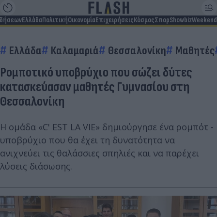
ιδήσεων
Ελλάδα
Πολιτική
Οικονομία
Επιχειρήσεις
Κόσμος
Σπορ
Showbiz
Weekend
Ελλάδα
Καλαμαριά
Θεσσαλονίκη
Μαθητές
Ρομποτικό υποβρύχιο που σώζει δύτες
κατασκεύασαν μαθητές Γυμνασίου στη
Θεσσαλονίκη
Η ομάδα «C' ESΤ LA VIE» δημιούργησε ένα ρομπότ -
υποβρύχιο που θα έχει τη δυνατότητα να
ανιχνεύει τις θαλάσσιες σπηλιές και να παρέχει
λύσεις διάσωσης.